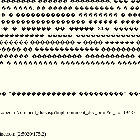
 ������� ������ ��������. ��� 
� �� ����, �� ����� �������� � � 
� � ������������ �������� � ��
 ������������������ ������ ���
0-� � ������ �� ����� 80-� ���
 ��������� ����� �������������
 ������ ��������� � ���� ������
����� �� ������������� �������� 
 ������ ���������� ���������� �
 � ��������� ����������� ������
���� "������������� ���������" 
omment_doc.asp?tmpl=comment_doc_print&d_no=19437
line.com (2:5020/175.2)