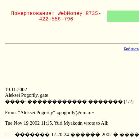
Пожертвования: WebMoney R735-
422-558-796
Библиот
19.11.2002
Aleksei Pogorily, gate
����: ������������ ������� [1/2]
From: "Aleksei Pogorily" «pogorily@nm.ru»
Tue Nov 19 2002 11:15, Yuri Myakotin wrote to All:
=== ������� 17:20 24 ������ 2002