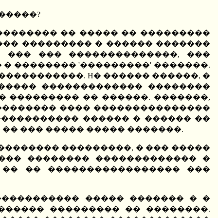
�����?
��������� �� ����� �� ���������
���� ��������� � ������ �������
 ��� ��� ��������������, ���
� �������� '���������' �������.
����������. H� ������ ������, �
������ ������������� ��������
� ��������� �� ������. �������,
 �������� ���� ���������������
����������� ������ � ������ ��
 �� ��� ����� ����� �������.
�������� ���������, � ��� �����
���� �������� ������������� �
 �� �� ����������������� ���
����������� ����� ������� � �
������ ��������� �� ��������.