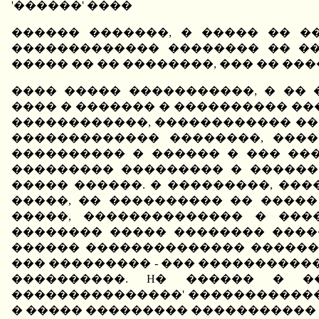
'������' ����
������ �������, � ����� �� �
������������� �������� �� ��
����� �� �� ��������, ��� �� ���
���� ����� �����������, � ��
���� � ������� � ���������� �
������������, ������������ ���
������������� ��������, ���
���������� � ������ � ��� ���
��������� ��������� � ������
����� ������. � ���������, ��
�����, �� ���������� �� ����
�����, �������������� � ���
�������� ����� �������� ����
������ �������������� �������
��� ��������� - ��� ���������
����������. H� ������ � �
���������������' �������������
� ����� ��������� ����������� 