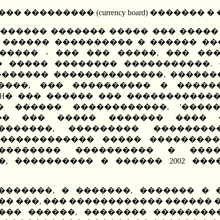
 ��������� (currency board) �������
������� ������� ����� ��� �����
 ������ ���������� � ������ ���
����� - ��� ��� �����, ��� ��
 ����� �������� �����������. 
�������� ��������������, ������
����, ��� ���������� � �����
. H� ��� ������ ��� �����������
 ������ ������������, '�����
�� ��� ����� ������� ���� 
�������, ��������� �������
������������ ����� ���������
�������� ���������� � ����
 ���������� � ������ 2002 ���� 
�������, � �������, ������� � 
�� ���, ��� ������������ ������ 
���� ������, �������� ��������