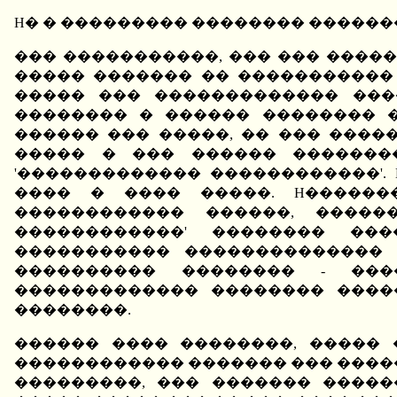
H� � ��������� �������� ���������
��� �����������, ��� ��� ����
����� ������� �� �����������
����� ��� ������������� ���
�������� � ������ �������� �
������ ��� �����, �� ��� ���
����� � ��� ������ �������
'������������� ������������'
���� � ���� �����. H�������
������������ ������, �����
������������' �������� ���
����������� �������������� 
���������� �������� - ���
������������� �������� �����,
��������.
������ ���� ��������, ����� 
������������ ������� ��� ����
���������, ��� ������� ����