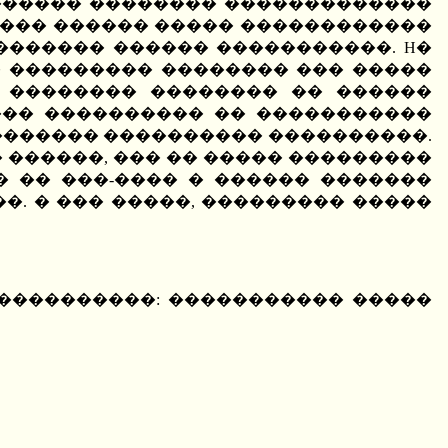
������� �������� �������������
����� ������ ����� ������������
������� ������ �����������. H�
� ��������� �������� ��� �����
�� �������� �������� �� ������
�� ���������� �� �����������
 ������� ���������� ����������.
������, ��� �� ����� ���������
 �� ���-���� � ������ �������
. � ��� �����, ��������� �����
������������: ����������� �����