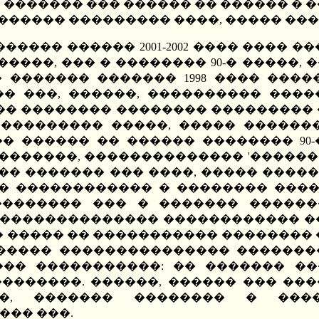
� ������� ��� ������ �� ������ � ��
����� ��������� ����, ����� ���
���� ������ 2001-2002 ���� ���� �
���, ��� � �������� 90-� �����, �
 ������� ������� 1998 ���� ���
�� ���, ������, ���������� ����
��� �������� �������� ��������� 
��������� �����, ����� ������
 ������ �� ������ �������� 90-
 �������, �������������� '�������
��� ������� ��� ����, ����� ����
�� ������������ � �������� ���
�������� ��� � ������� ������
��������������� ������������ ��
� ����� �� ����������� �������� 
������ ��������������� �������
�� �����������: �� ������� ��
�������. ������, ������ ��� ��
��, ������� �������� � ���
��� ���.