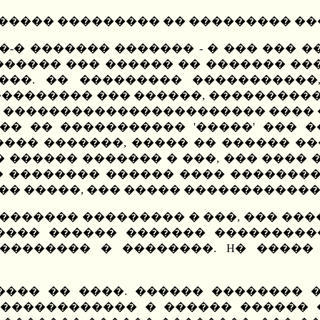
 ������ ��������� �� ��������� ��
�-� ������� ������� - � ��� ��� 
������� ��� ������ �� ������� �
���. �� ��������� �����������,
�������� ��� ������, ���������� 
 ����������������������� ���� �
��� �� ����������� '�����' ��� 
���� �������, ����� �� ������ ��
� ������ ������� � ���, ��� ����
� �������� ������ ���� �������
� �� �����, ��� ����� ������������
������� ��������� � ���, ��� ���
����� ������ ������� ��������
��������� � ��������. H� �����
 ���� �� ����. ������ �������� 
������������� � ������ ������ 