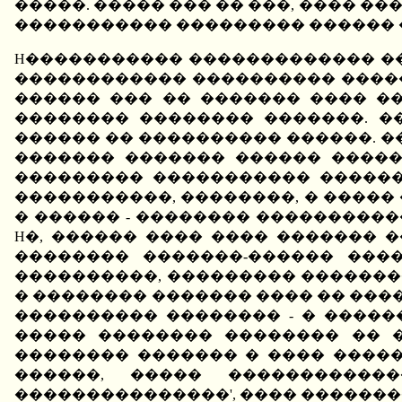
�����. ����� ��� �� ���, ���� ��
����������� ��������� ������ �
H����������� ������������� ���
������������ ���������� ������
������ ��� �� ������� ���� ��
�������� �������� �������. �
������ �� ���������� ������. 
������� ������� ������ �����
��������� ����������� �������
�����������, ��������, � �����
� ������ - �������� ���������
H�, ������ ���� ���� ������� 
�������� �������-������ ���
����������, ��������� ������
� �������� ������� ���� �� ���
���������� �������� - � ����
����� �������� �������� �� �
�������� ������� � ���� �����
������, ����� �����������
���������������', ���� �������