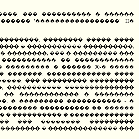
����, ��� ���������� � ������
����� '�����������������'. H�
��������, �������� ����� ����
���� � ����������� ����������,
� ��������, ��� � ��������� ���
 ����������� �� ������������
 ��������� � ������ 90-� �����
� �������, ������������� ����
�����, ��� ��������� ���������
�, ����������� ��������������
� �� ������������ � ��������
, � ��������� ����������� - �
 �������� ���������� �� ������
� � ���������� � �������������
�� ��� �������� '���������
���������� � �������������� ���