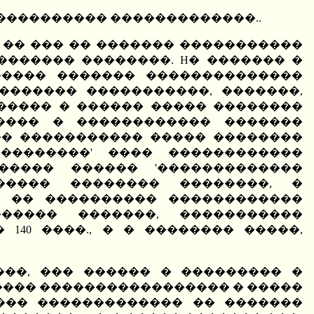
 � ���������� �������������..
 �� ��� �� ������� �����������
������ ��������. H� ������� �
����� ������� ��������������
������� �����������, �������,
����� � ������ ����� ��������
���� � ������������ �������
�� ����������� ����� ��������
��������' ���� ������������
����� ������ '�������������
������ �������� ��������, �
 �� ���������� ������������
����� �������, �����������
140 ����., � � �������� �����,
���, ��� ������ � ��������� �
���� ����������������� � �����
��� ������������� �� �������