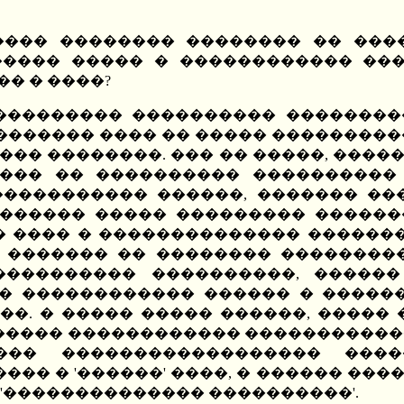
���� �������� �������� �� ���
���� ����� � ������������ ����
�� � ����?
 ��������� ���������� ��������
�������� ���� �� ����� ���������
�� ��������. ��� �� �����, �����
���� �� ���������� ����������
���������� ������, ������� ���
������ ����� ��������� ������
�� ���� � �������������� ������
� ������� �� �������� ��������
���������� ����������, �����
� ������������ ������ � �������
�. � ����� ����� ������, �����
������ ������������ �����������
��� ������������������ ����
�� � '������' ����, � ������ ��
'�������������� ����������'.