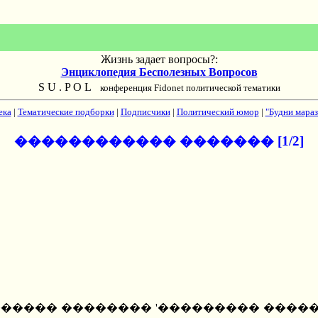
Жизнь задает вопросы?:
Энциклопедия Бесполезных Вопросов
S U . P O L
конференция Fidonet политической тематики
ека
|
Тематические подборки
|
Подписчики
|
Политический юмор
|
"Будни мараз
������������ ������� [1/2]
 � ��������� �������� '��������� �