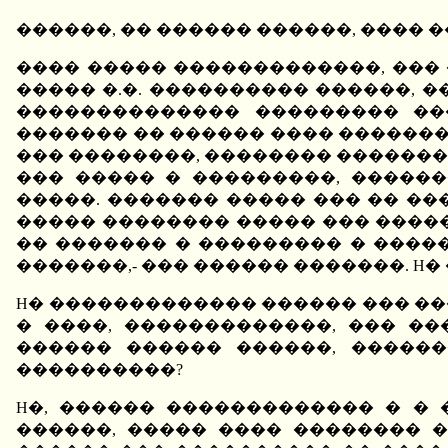
������, �� ������ ������, ����
���� ����� �������������, ��� 
����� �.�. ���������� ������, 
�������������� ��������� ��
������� �� ������ ���� �������
��� ��������, �������� �������
��� ����� � ���������, �����
�����. ������� ����� ��� �� ��
����� �������� ����� ��� ����
�� ������� � ��������� � ����
�������,- ��� ������ �������. H
H� ������������� ������ ��� ��
� ����, �������������, ��� �
������ ������ ������, �����
����������?
H�, ������ ������������� � �
������, ����� ���� �������� 