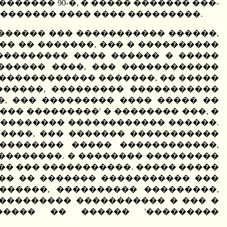
������ 90-�, � ����� ������� ���-
������� ���� ���� ���������.
������� ��� ����������� ������,
�� �� �������, ��� � ����������
���������� ���� ������ � �����
������ ����, ��� ������������
������������ �������, �� �����
������, ��������� �����������
�, ��� ��������� ���� ����� ��
�� ���������' � �������� ���, �
��������� ������������ ������.
�����, ��� ������� �����������
�������� ����� ������������,
�������. � �������� ���������
�� ��� �����������. ����� �����
�� �� ������� ����������� ���
������, ���������� ���������,
���������� ����������� � ��� �
����� �� ������ '���������