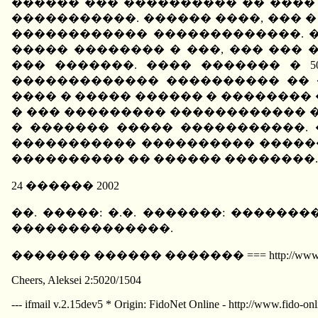
������ ��� ���������� �� ����
�����������. ������ ����, ��� 
������������ �������������. �
����� �������� � ���, ��� ���
��� �������. ���� ������� � 5
������������� ���������� ��
���� � ����� ������ � ��������
� ��� ��������� ������������ 
� ������� ����� �����������.
����������� ���������� ������
���������� �� ������ ��������.
24 ������ 2002
��. �����: �.�. �������: �����
��������������.
������� ������ ������� === http://www.opec.ru/c
Cheers, Aleksei 2:5020/1504
--- ifmail v.2.15dev5 * Origin: FidoNet Online - http://www.fido-on