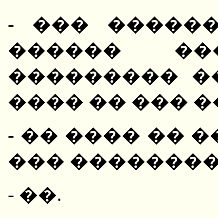
- ��� �����
������ �
��������� �
���� �� ��� 
- �� ���� �� 
��� ��������
- ��.