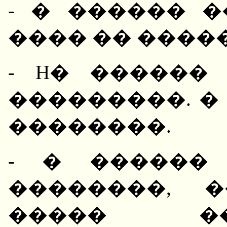
- � ������ 
���� �� ����
- H� ������
���������. �
��������.
- � ������
��������, 
����� �