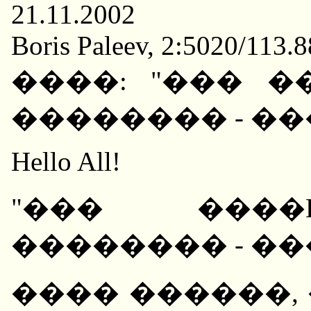
21.11.2002
Boris Paleev, 2:5020/113.
����: "��� �
�������� - ��
Hello All!
"��� ����
�������� - ��
���� ������,