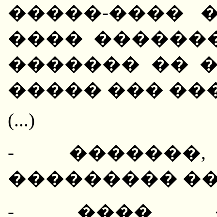
�����-���� 
���� ������
������� �� 
����� ��� ��
(...)
- �������
��������� ��
- ���� �