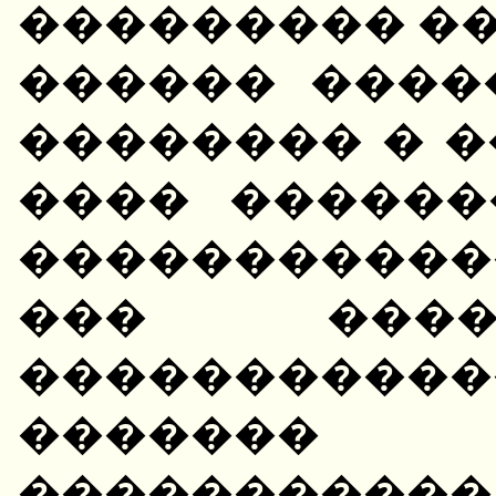
��������� ��
������ ����
�������� � 
���� ������
����������
��� ����
�����������
�������
����������