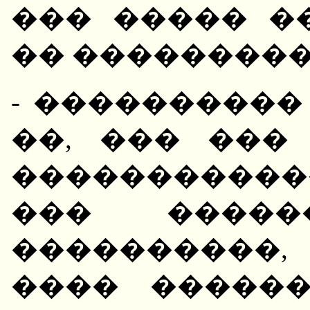
��� ����� �
�� ���������
- ����������
��, ��� ���
������������
��� ����
����������,
���� �����