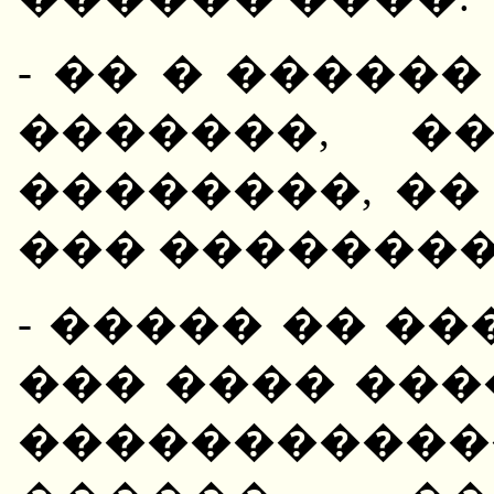
- �� � �����
�������, �
��������, ��
��� ��������
- ����� �� �
��� ���� ���
����������