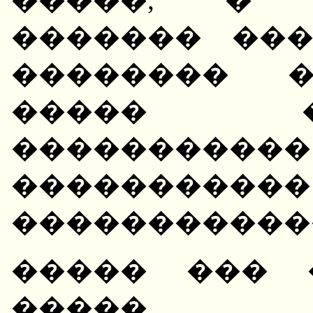
������� ��
�������� �
����� 
����������
�����
������������
����� ��� 
����� ��