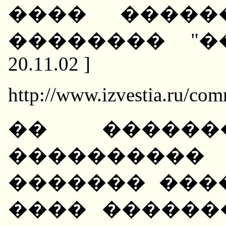
���� �����
�������� "��
20.11.02 ]
http://www.izvestia.ru/com
�� �����
��������
������� ���
���� ������