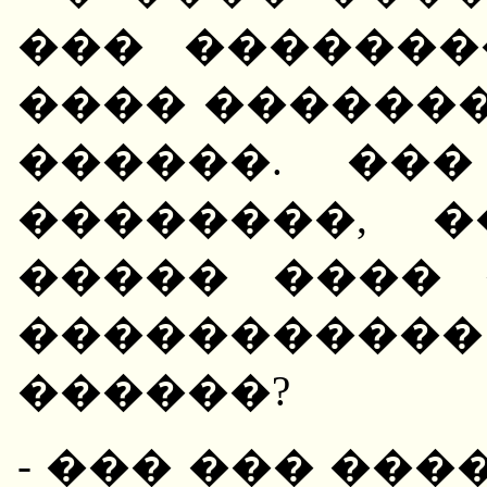
��� �������
���� �������
������. ��
��������, 
����� ���� 
����������
������?
- ��� ��� ���