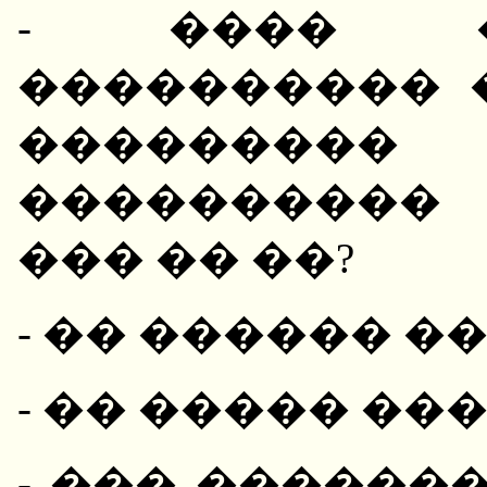
- ���� �
���������� 
�������
����������
��� �� ��?
- �� ������ �
- �� ����� ��
- ��� ������