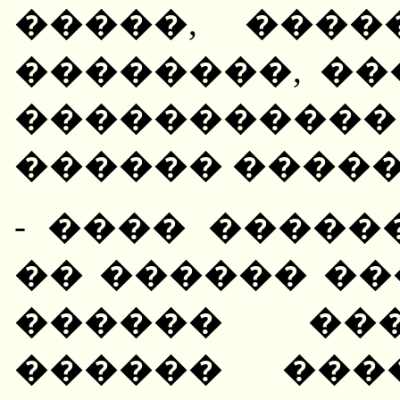
�����, ���
��������, ��
����������
������ �����
- ���� �����
�� ������ �
������ ���
������ ���