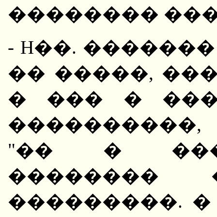
�������� ���
- H��. ������
�� �����, ��
� ��� � ��
����������,
"�� � ���
��������
���������. �