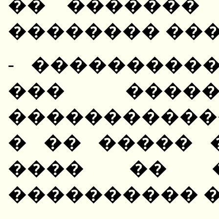
�� �������
�������� ��
- ����������
��� �����
�����������
� �� ����� 
���� �� �
���������� �