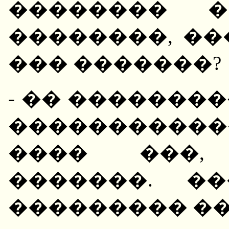
�������� �
��������, ��
��� �������?
- �� �������
����������
���� ���,
�������. �
��������� �