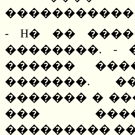
�����������
- H� �� ���
��������. - 
������ ���
�������. �
������� � ��
��� ���
��������� ��