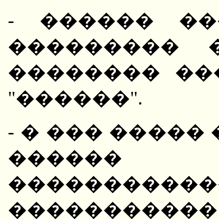
- ������ �
��������� 
�������� ��
"������".
- � ��� �����
������ 
�����������
�����������