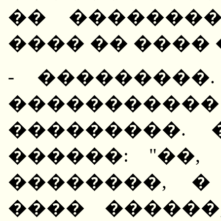
�� ��������
���� �� ���� 
- ���������
�����������
���������. 
������: "��,
��������, �
���� ������