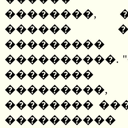
��������, 
������ �
�������
����������. 
��������
���������,
�������� ���
���������