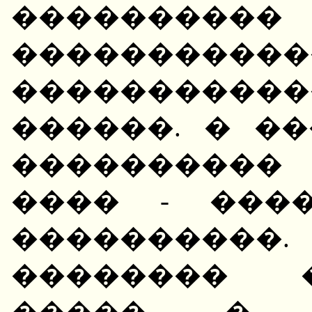
����������
��������
���������
������. � ��
����������
���� - ���
����������
�������� 
�����, � 