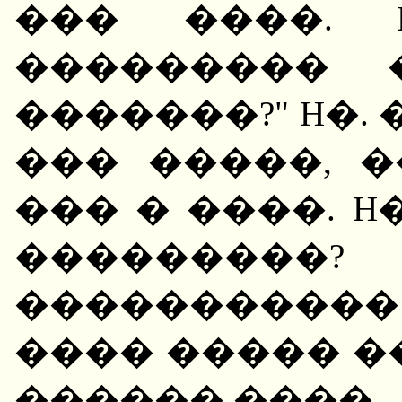
��� ����. 
��������� 
�������?" H�.
��� �����, 
��� � ����. 
��������
����������
���� ����� �
������ ����.