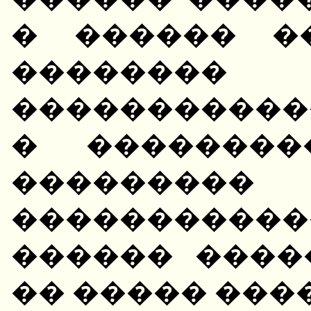
� ������ �
�������
����������
� ��������
���������
����������
������ �����
�� ����� ���