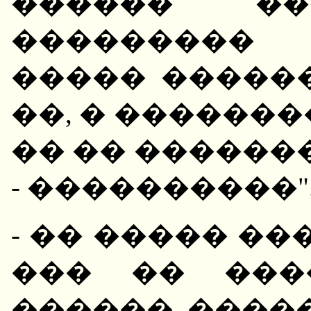
������ ��
��������� 
����� �����
��, � ������
�� �� ������
- ����������".
- �� ����� ��
��� �� ���
������ �����