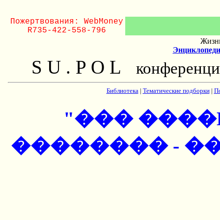
Пожертвования: WebMoney
R735-422-558-796
Жизнь
Энциклопеди
S U . P O L
конференци
Библиотека
|
Тематические подборки
|
П
"��� ����
�������� - ��