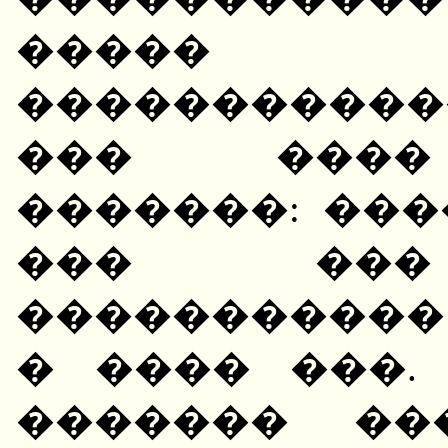
�����
����������
��� ����
�������: ���
��� ���
�����������
� ���� ���.
������� ��