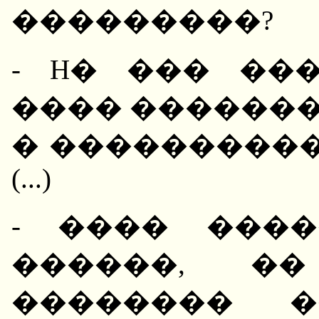
���������?
- H� ��� ��
���� �������
� ����������
(...)
- ���� ���
������, �
�������� �