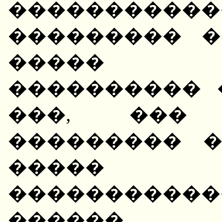
���������
��������� �
����� 
���������� 
���, ��� 
��������� 
�����
����������
������ 