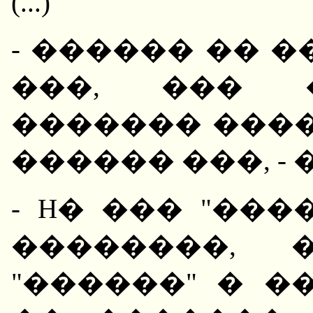
(...)
- ������ �� 
���, ��� �
������� ���� 
������ ���, -
- H� ��� "���
��������, 
"������" � �