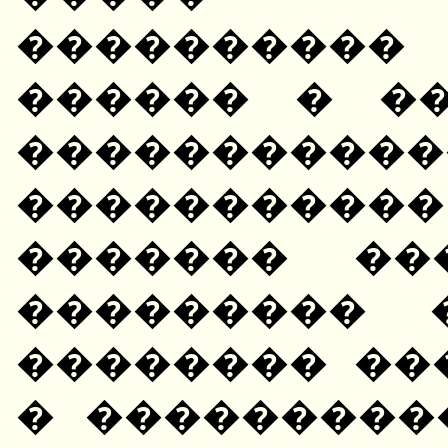
����������
������ � �
�����������
�����������
������� ��
��������� �
�������� ��
� ���������