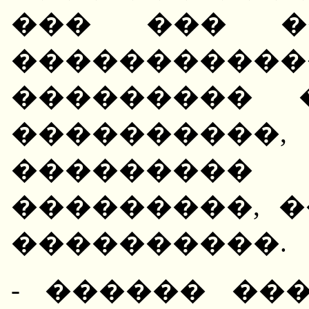
��� ��� ��
����������
��������� 
��������
��������� 
���������, 
����������.
- ������ ��