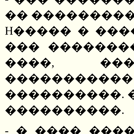
�� ���������
H����� � ���
��� �������
����, ���
�����������
����������. 
����������.
- � ���� ���