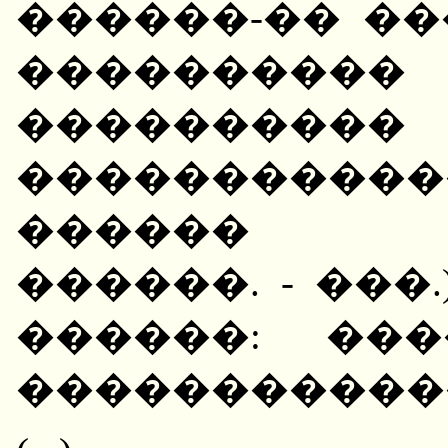
������-�� ��
��������
����������
����������
������ �
������. - ���
������: ��
�����������