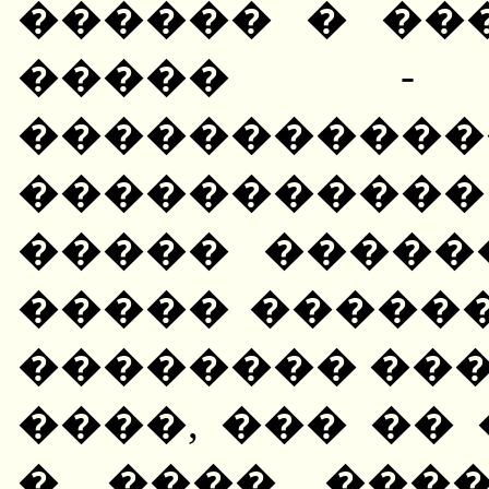
������ � ��
����� - 
�����������
�����������
����� �����
����� �����
�������� ���
����, ��� ��
� ���� ���