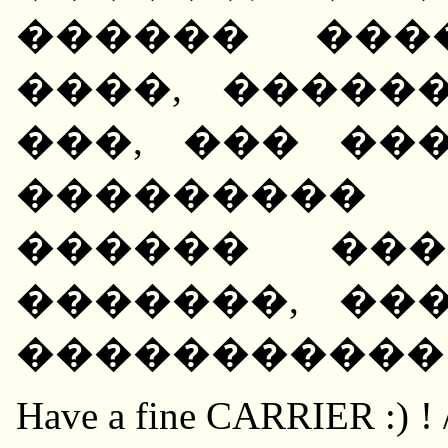
������ ���
����, �����
���, ��� ��
��������� 
������ ���
�������, ��
����������� 
Have a fine CARRIER :) ! 