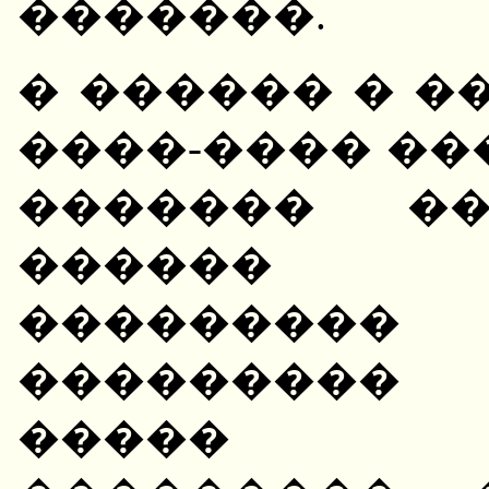
�������.
� ������ � 
����-���� ��
������� ��
������ �
���������
��������� 
����� ��