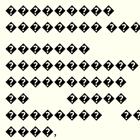
��������
�������� ���
������
�����������
����������
�� ����� 
�������� �
����, �