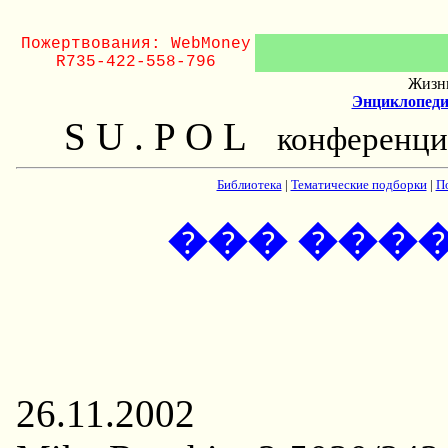
Пожертвования: WebMoney
R735-422-558-796
Жизнь
Энциклопеди
S U . P O L
конференци
Библиотека
|
Тематические подборки
|
П
��� ����
26.11.2002