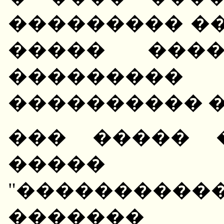
��������� ��
����� ����
���������
���������� �
��� ����� 
����� ��
"���������
������� 