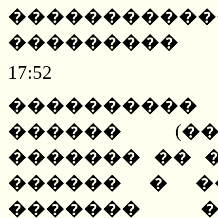
��������
���������
17:52
����������
������ (��
������� �� 
������ � �
������� �