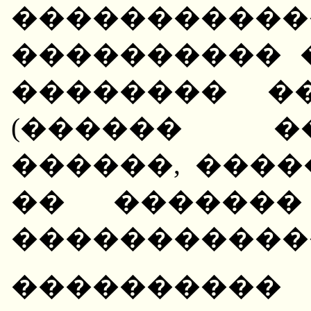
����������
���������� 
�������� �
(������ �
������, ���
�� �������
������������
��������