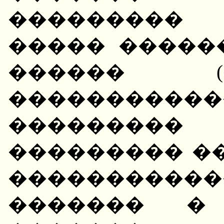
��������� 
����� �����
������ (
�����������
�������
��������� �
���������
������� � 