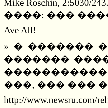
Mike Roschin, 2:5030/243
����: ��� ���
Ave All!
» � ������� 
������� ���
�����������
���, ��� ��� 
http://www.newsru.com/rel