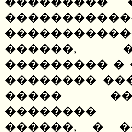
��������� 
�����������
����������
������, 
��������� �
�������� ��
����� ��
�������� 
������, � 