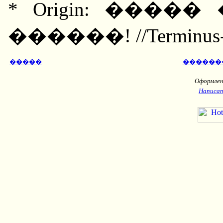
* Origin: ���
������! //Terminus-2 
�����
������
Оформлени
Написат