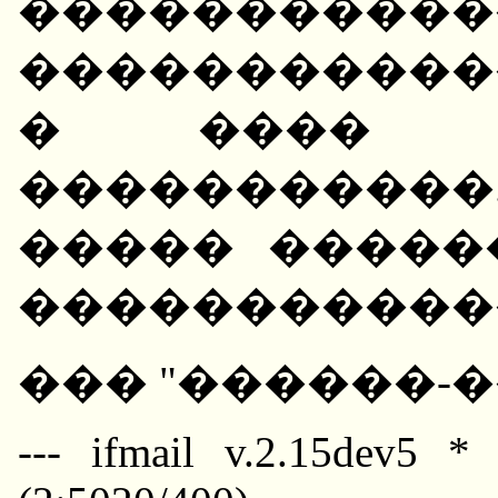
����������
�����������
� ���� ��
����������
����� �����
�����������
��� "������-
--- ifmail v.2.15dev5 *