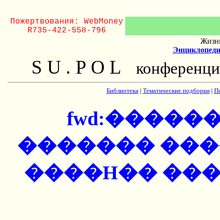
Пожертвования: WebMoney
R735-422-558-796
Жизнь
Энциклопеди
S U . P O L
конференци
Библиотека
|
Тематические подборки
|
П
fwd:����
������� ���
����H�� ��