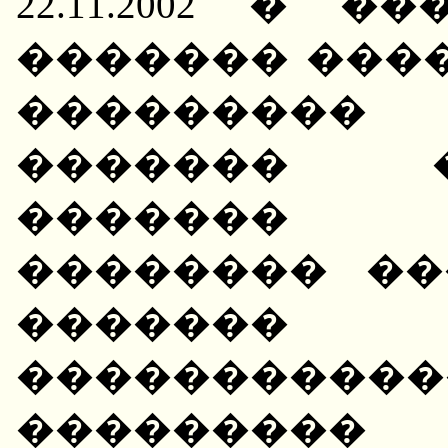
22.11.2002 � 
������� ���
��������
������� 
������� �
�������� ���
�������
�����������
���������