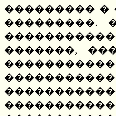
��������� �
���������. 
���������
�������, ��
����������
�����������
���������
�����������