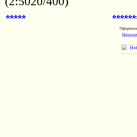
(2:5020/400)
�����
������
Оформлени
Написат