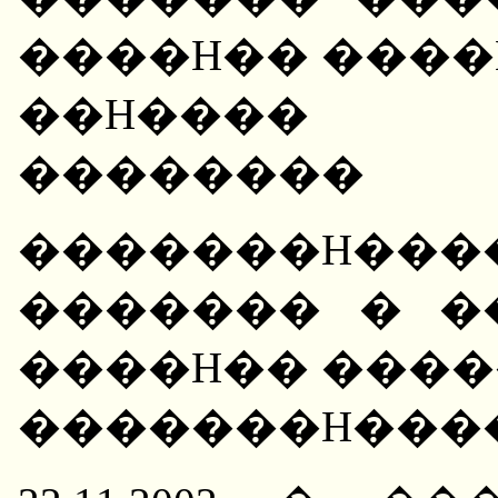
����H�� ����
��H���� �
��������
�������H��
������� � �
����H�� ����
�������H���