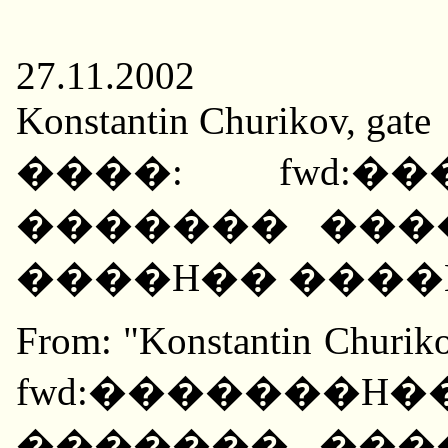
27.11.2002
Konstantin Churikov, gate
����: fwd:�
������� ���
����H�� ����
From: "Konstantin Churiko
fwd:�������H
������� ���