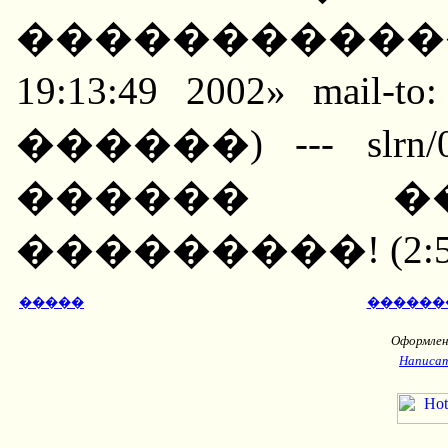
�������������
19:13:49 2002» mail-to:
������) --- slrn/0.9
������ �
���������! (2:503
�����
������
Оформлени
Написат