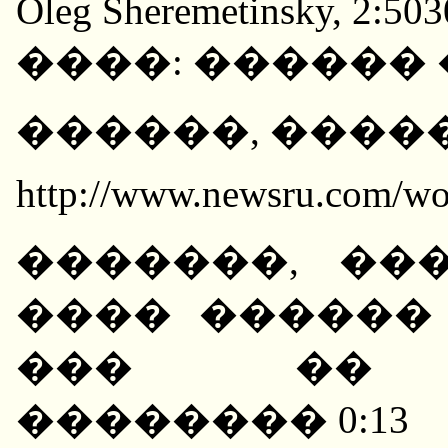
Oleg Sheremetinsky, 2:50
����: ������
������, ������
http://www.newsru.com/wo
�������, ��
���� ������ 
��� �� �
�������� 0:13