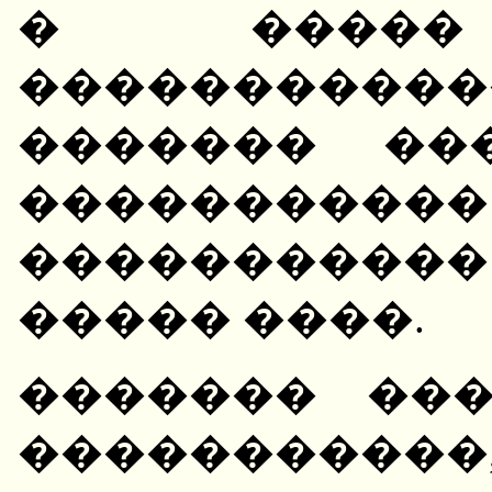
� ����
�����������
������� ��
�����������
����������
����� ����.
������� ��
��������