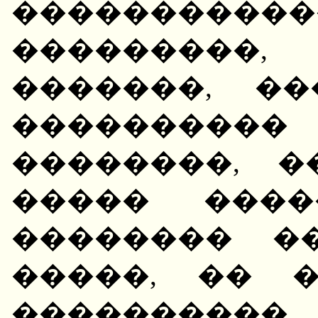
���������
���������,
�������, �
��������
��������, 
����� ����
�������� �
�����, �� 
����������