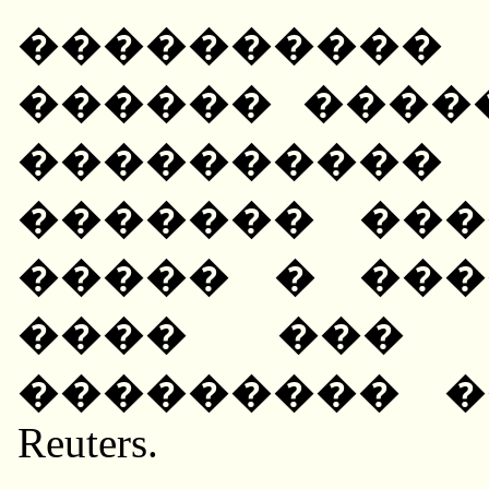
���������
������ ����
���������
������� ���
����� � ���
���� ��� 
��������� �
Reuters.