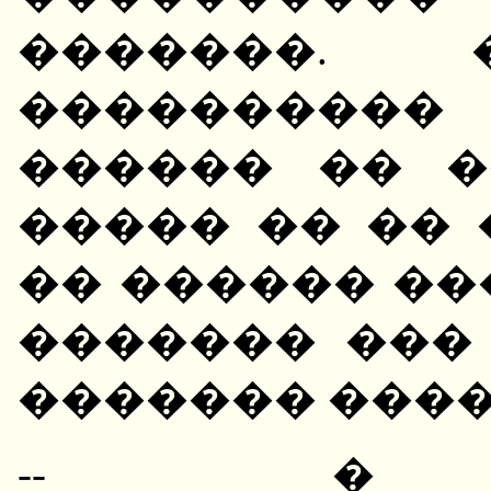
�������.
����������
������ �� �
����� �� ��
�� ������ ���
������� ���
������� ����
-- � �