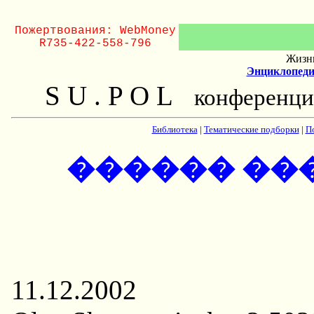
Пожертвования: WebMoney
R735-422-558-796
Жизнь
Энциклопеди
S U . P O L
конференци
Библиотека
|
Тематические подборки
|
П
������ ��
11.12.2002