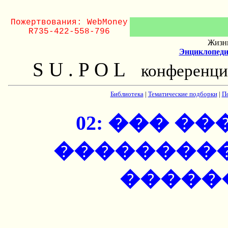
Пожертвования: WebMoney
R735-422-558-796
Жизнь
Энциклопеди
S U . P O L
конференци
Библиотека
|
Тематические подборки
|
П
02: ��� �
��������
�����