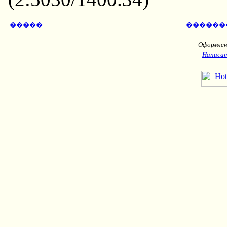
�����
������
Оформлени
Написат