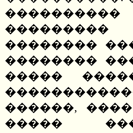
��������
�������
�������� ��
�������� ��
����� ����
�����������
������, ���
����� ��