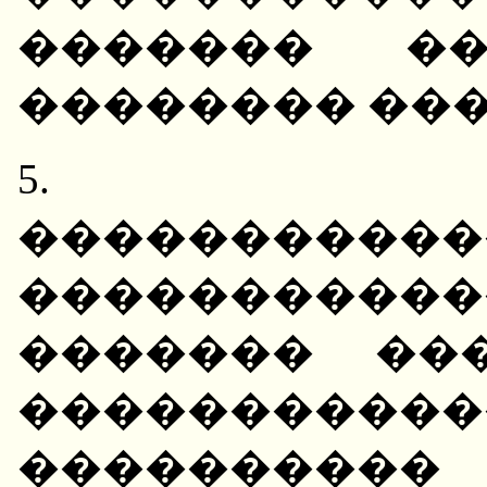
������� ��
�������� ���
5. H�
�����������
����������
������� ��
�����������
����������