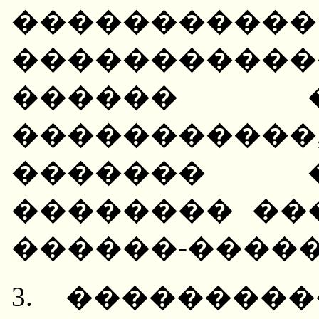
�����������
���������
������ 
�����������
������� 
�������� ��
������-�����
3. ��������