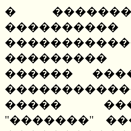
� �������
����������
����������
��������
������ ���
����������
����� ��
"�������" �