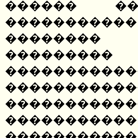
������ ��
���������
��������
������
�����������
�����������
��������
���������
����������