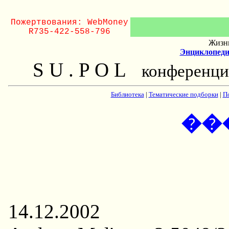
Пожертвования: WebMoney
R735-422-558-796
Жизнь
Энциклопеди
S U . P O L
конференци
Библиотека
|
Тематические подборки
|
П
��
14.12.2002