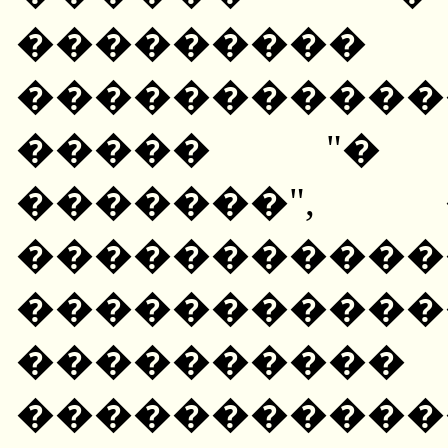
���������
�����������
����� "� 
�������",
�����������
�����������
����������
����������