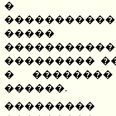
� ���
����������
����� 
����������
��������� �
� ��������
������.
���������