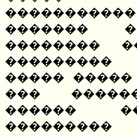
����������
������� �
�������� �
��������� 
����� �����
��� ������
������ �
��������� 