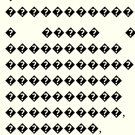
�����������
� ����� �
���������
����������
���������� 
���������
����������
�������