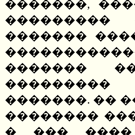
�������, ��
��������� 
������� ���
���������
������� ��
��������� 
�������. �� 
�������� ��
� ��� ���� 