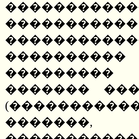
�����������
���������
��������
���������
���������
������� ��
(���������
�������,
������������ �