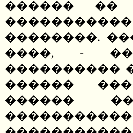
������ �� 
����������
��������. �
����, - ��
���������� 
������ ���
������ ��
����������
��������