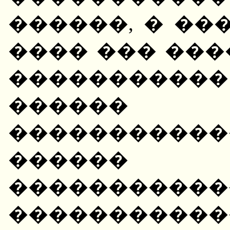
������, � ��
���� ��� ���
����������
�����
����������
�����
�����������
�����������