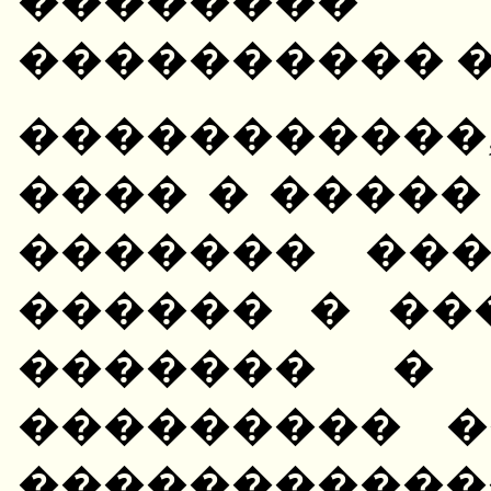
�������
���������� 
����������
���� � ����
������� �����
������ � ��
������� � 
��������� �
���������