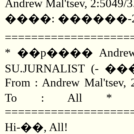
Andrew Mal'tsev, 2:5049/3
����: ������-
===================
* ��p���� Andrew Ana
SU.JURNALIST (-
From : Andrew Mal'tsev, 
To : All * 
===================
Hi-��, All!