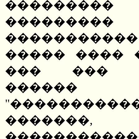
��������� 
��������� 
���������
����� ���� 
��� ��� ��
������ 
"���������
�����
����������