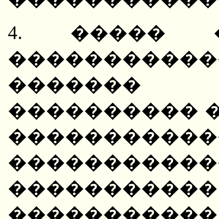
4. ����� 
����������
�������
���������� �
�����������
����������
����������
�����������