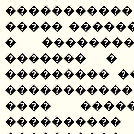
����������
����� ������
� ��������
������� � 
��������� �
����������
���� ����
�������