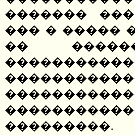
������� ���
��� � �����
�� �����
����������
�������
�����������
�����������
���������.