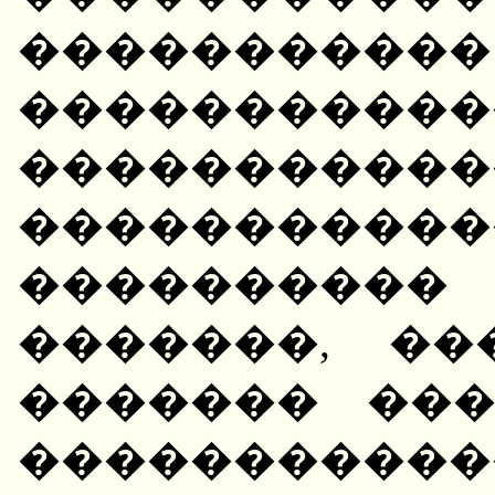
�����������
�����������
���������
�����������
����������
�������, �
������� ��
���������