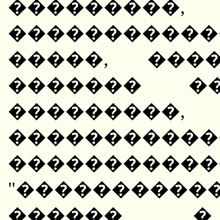
������
����������
�����, ���
������� �
���������,
�����������
���������
"���������
������ �