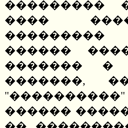
��������� 
���� ���
���������
������ ���
������� � 
�������, �
"��������
������ �����
�� ��������