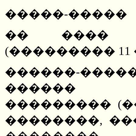
�����-�����
�� ���� 
(��������� 11
������-����
������ 
��������� (�
��������, �