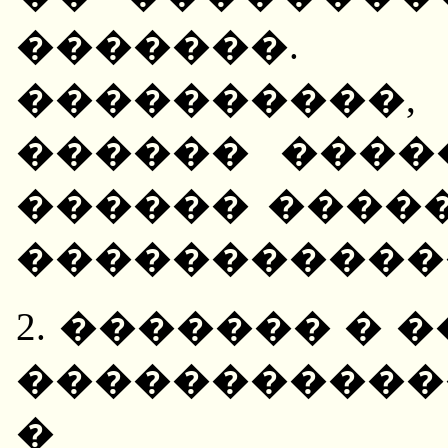
�������.
���������
������ ����
������ ����
�����������
2. ������� � 
�����������
� ����