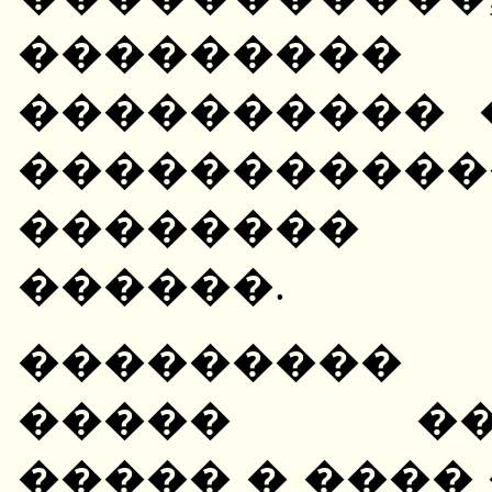
���������
���������� 
�����������
��������
������.
���������
����� ���
����� � ����