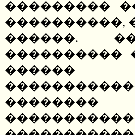
��������� �
����������, 
������. 
���������� 
������
�����������
��������
����������
����������