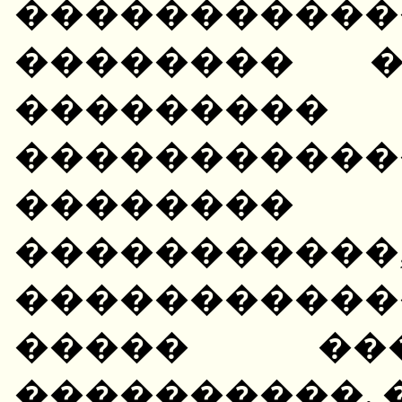
����������
�������� �
���������
����������
������
�������
�����������
����� ��
����������. 