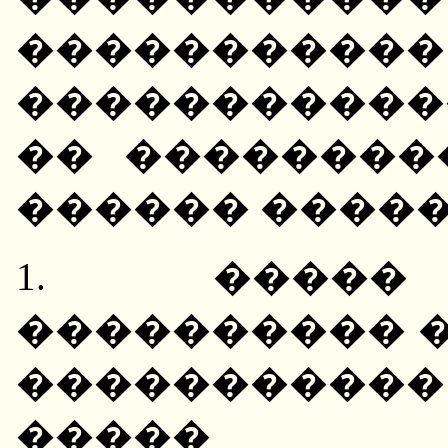
�����
�����������
�� ��������
������ �����
1. �����
���������� 
���������
����� ��