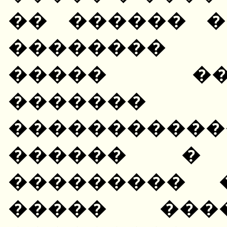
�� ������ �
�������� 
����� ���
�������
����������
������ �
��������� 
����� ���