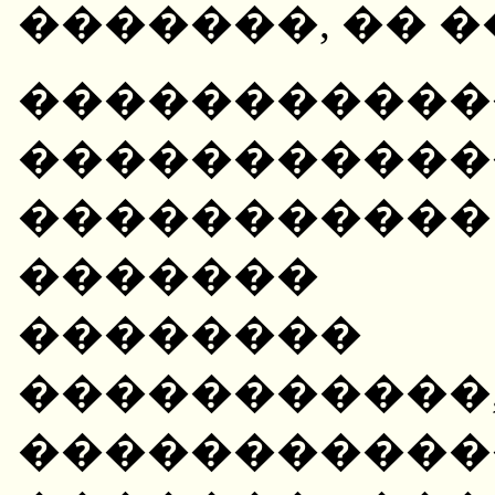
�������, �� �
����������
������������
�����������
�������
��������
�����������
���������