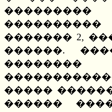
��������� 
��������
������� 2, ��
������. ��
��������
�����������
����� �����
������ ���