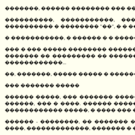
�������, ������ �������� ��� 
����������, �����������, ��
���������� � �������� "��", � � 
� �����������, � ������ � � ���
��� � ��� ����� �������� �������
������� �� ��������� �� ������
������������...
��, �������, ����� ����� � �����
��� ������� �����
������ �����, ��� ������� ����
������, ��� � ����. ������ ���
������������ �����, � ���� ��� 
������ - ��������, �� ������� 
����, �������������, ������� � 