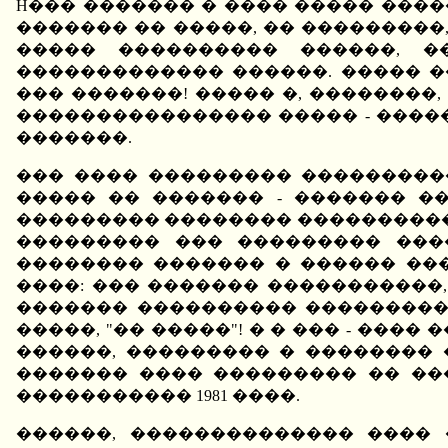
H��� ������� � ���� ����� �����
������� �� �����, �� ���������
����� ���������� ������, �
������������� ������. ����� �
��� �������! ����� �, ��������,
���������������� ����� - �����
�������.
��� ���� ��������� ���������
����� �� ������� - ������� �
��������� �������� ���������� 
��������� ��� ��������� ���
�������� ������� � ������ ��
����: ��� ������� �����������
������� ���������� ����������
�����, "�� �����"! � � ��� - ��
������, ��������� � �������� 
������� ���� ��������� �� ���
����������� 1981 ����.
������, �������������� ���� 