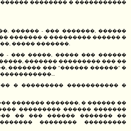
�������� �������� � �����������
�. ������ - ��� �������, ������
�� ������� � ��������� ������ �
��, ����� �������.
 - ��� �����, ����� ��� ������
������, ������� ��������� ��� ��
, ������� ��� "������ ������" �
�����������...
��� � ��������� ����������� �
��� ������� �������, � ������ ��
����� ��������� ������ �������
��� �� ��� ������ ������� ��
�������� �������� ���������