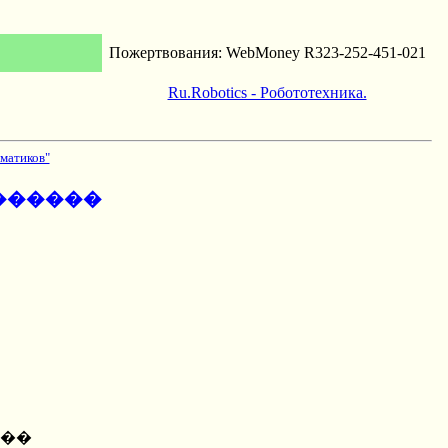
Пожертвования: WebMoney R323-252-451-021
Ru.Robotics - Робототехника.
матиков"
������
���