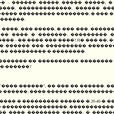
 - ������ ����� ����� �����, � 
����, �������������, ������ ��
�� ��������� ��������, � ��� ���
������.
 ����, ��� �����, � ��� ���. �����
���� ���� � �������. ���������
�� - �� ���� ��� ����? H� ��� ��, 
 � ������ ��� ���������� ��������
 �� ��������� � ��������.
 �������� �� ���������� �������� 
� ������?
"���� ������", �� ��� �� ������. �
 ������, ���� ����� �����������
�� � ��������� ������ � 20-40-� �
 � ����������������. �����������
�� ���� �������� �����, � ������