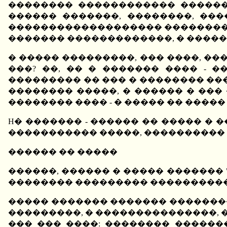
�������� ������������ �������
������ �������, ��������, ���
������������������� ����������
������� �������������, � �����
� ����� ���������, ��� ����, ���
���? ��, �� � ������� ���� - 
��������� �� ��� � �������� ����
�������� �����, � ������ � ���
�������� ���� - � ����� �� �����
H� ������� - ������ �� ����� �
����������� �����, ���������� 
������ �� �����
������, ������ � ����� ������� 
�������� ��������� ����������
����� ������� ������� ���������
���������, � ���������������,
��� ��� ����: �������� ������