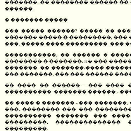
�������, �� �������� ������ ��
������.
� ������� �����
��� ����� ������? ����� �� ���
������� ����� � ���������, ���
���, ����� ���� ���������. ��� 
�����������, �� ������ � ����
�������� � �������. H� ��� ����
�������, �� �������-���� �����
��� �������. ��� ��� ������ ���
�� ���� �� ������ - ��� ����
����������. ������� ������ - ��
�� ���� � ������� - ��� �������
���, �������� ��� ��� �������
���������� ������� ��� ����
���������, �������������� 
���������.