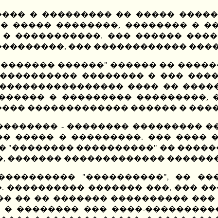
����� � ��������� �� ����� �����
�� ����� ��������, �������� � �
� � �����������. ��� ������ ����
���������, ��� ������������ ���
�������� ������" ������ �� ����
 ���������� �������� � ��� ����
� ���������������� ���� �� ����
 ������ � ��������� ���������,
���� ������������� ������ � ���
������� - �������� ��������� ��
� ����� � ���������. ��� ���� �
� "�������� ����������" �� �����
�, ������� ������������� �������
���������� "����������", �� ��
 ���������� ������� ���, ��� ���
� �� �� ������� ���������� ��� �
 � �������� ��� ����-����������