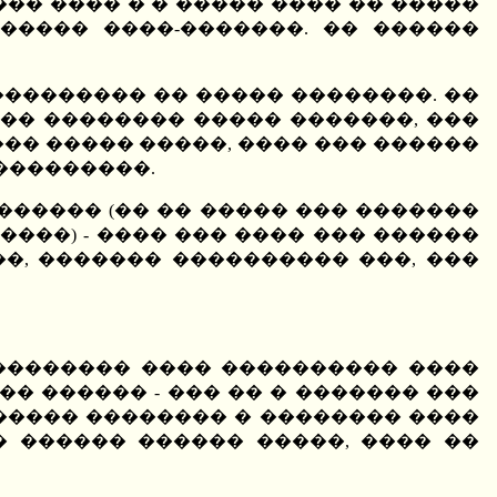
��� ���� � � ����� ���� �� �����
����� ����-�������. �� ������
��������� �� ����� ��������. ��
 �� �������� ����� �������, ���
�� ����� �����, ���� ��� ������
���������.
������ (�� �� ����� ��� �������
���) - ���� ��� ���� ��� ������
�, ������� ���������� ���, ���
��������� ���� ���������� ����
� ������ - ��� �� � ������� ���
����� �������� � �������� ����
� ������ ������ �����, ���� ��