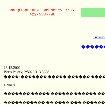
Пожертвования: WebMoney R735-
422-558-796
Библиот
�����
18.12.2002
Boris Paleev, 2:5020/113.8888
����: ������� �����.������ ���
Hello All!
������� �����.������ ������ ��
����������� �� ���� ��� ������ 