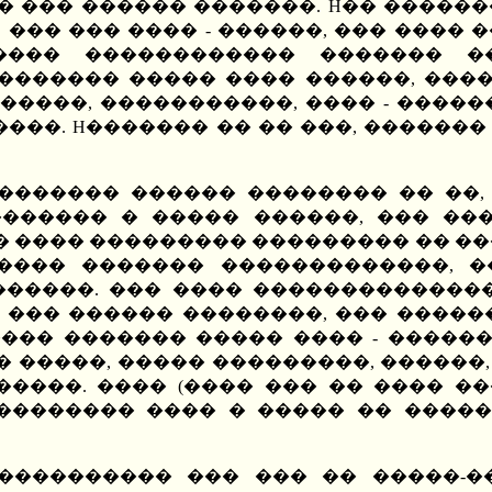
 ��� ������ �������. H�� �������
, ��� ��� ���� - ������, ��� ����
���� ������������ ������� �
������� ����� ���� ������, �����
 �����, �����������, ���� - ����
���. H������� �� �� ���, �������
������� ������ �������� �� ��,
������� � ����� ������, ��� ���
���� ��������� ��������� �� ����
���� ������� �������������, ��
������. ��� ���� ��������������
, ��� ������ ��������, ��� ����
�� ������� ����� ���� - ������
�� �� �����, ����� ���������, ����
�����. ���� (���� ��� �� ���� �
������� ���� � ����� �� ������
���������� ��� ��� �� �����-�