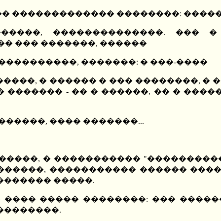
��� ������������� ��������: ���
������, ��������������. ��� 
��� ��� �������, ������
�����������, �������: � ���-����
���, � ������ � ��� ��������, � ��
 ������� - �� � ������, �� � ����
������, ���� �������...
�����, � ����������� "���������
�������, ����������� ������ ���
������� �����.
� ���� ����� ��������: ��� �����
��������.