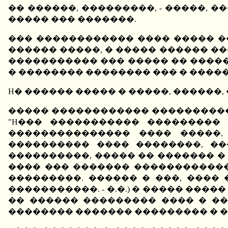
�� ������, ���������, - �����, �
����� ��� �������.
��� ������������ ���� ����� �
������ �����, � ����� ������ �
����������� ��� ����� �� �����
� �������� �������� ��� � �����
H� ������ ����� � �����, ������
����� ������������ ����������
"H��� ����������� ���������
��������������� ���� �����,
���������� ���� ��������, �
����������, ����� �� ������� �
���� ��� ������� ������������
���������. ������ � ���, ����
�����������. - �.�.) � ����� ���
�� ������ ��������� ���� � ��
�������� ������� ��������� � �