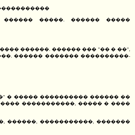
������������
� ������ �����. ������ �����
��� ������. ������ ��� "�� � ��",
���. ������ ������� ����������-
�" � ����� ���������� ������ ��
����� �����������, ����� � ����
�, ������, �����������, �������