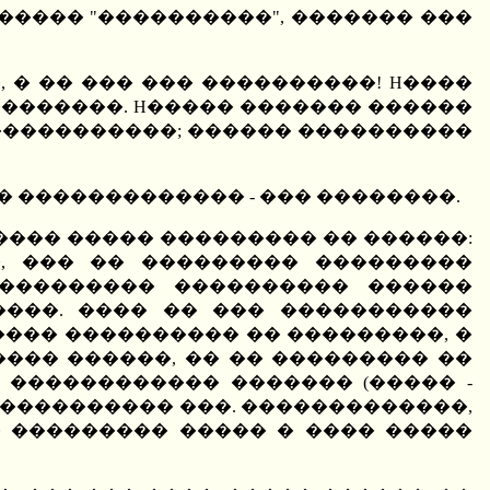
� ����� "����������", ������� ���
� �� ��� ��� ����������! H����
��������. H����� ������� ������
������������; ������ ����������
� ������������� - ��� ��������.
��� ����� ��������� �� ������:
, ��� �� ��������� ���������
��������� ���������� ������
���. ���� �� ��� �����������
���� ���������� �� ���������, �
��� ������, �� �� ��������� ��
 ������������ ������� (����� -
�� ���������� ���. �������������,
� ��������� ����� � ���� �����