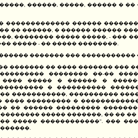
������, ������, �����, ������ � �
� ������������� ������ �������, 
��� �� ������, � ������ ������ ��
��, �������� ����� �����, - ��� 
�� ����� - �� ����� ��������.
, ������ ������� ��� ����������� 
� ������� �� ���� ������� ��� ��
 ��������� �������� ��-�� ����
 ���� ����� � ������ � �����
���������� � ���������� ������
 �� �����������, ���������� ���
 ���� ��������� � ������������
 �� �� ������ ��������� �������
�� �������� ����� �������, �� �� 
�� ����� ������������". ��� ��
������.