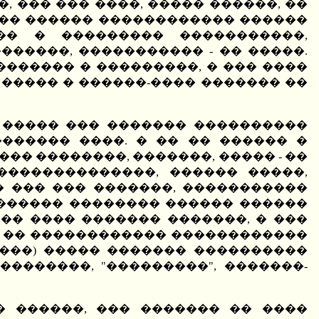
, ��� ��� ����, ����� ������, ��
 ��� ������ ������������ ������
�� � ��������� �����������,
�����, ����������� - �� �����.
�������� � ���������, � ��� ����
 ����� � ������-���� ������� ��
 ����� ��� ������� ����������
������ ����. � �� �� ������ �
� ��������, �������, ����� - ��
�������������, ������ �����,
 ��� ��� �������, �����������
������� �������� ������ ������
�� ���� ������� �������, � ���
��, �� ������������ ������������
����) ����� ������� ����������
�������, "���������", �������-
� ������, ��� ������� �� ����