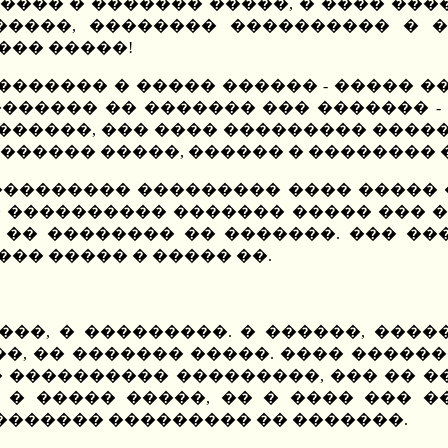
���� � ������� �����, � ���� ���
�����, �������� ���������� � �
��� �����!
������� � ����� ������ - ����� �
 ������� �� ������� ��� ������� -
�������, ��� ���� ��������� �����
������ �����, ������ � �������� 
��������� ��������� ���� ����� 
���������� ������� ����� ��� ��
 �� �������� �� �������. ��� ���
�� ����� � ����� ��.
���, � ���������. � ������, ���
�, �� ������� �����. ���� �������
 ���������� ���������, ��� �� �
 � ����� �����, �� � ���� ��� �
������ ��������� �� �������.