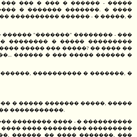
��� ��� � ��� � ������ - �����
���� � ������� �������. � ����
 ���������� ������ - � �����, �
� ������ "�������" �������� - ���
 �� �������� � ����� ���������
����� ����� ��� �����? �� ���� ��
... ������ � ��� ����� ������ �
������, ���������� � �������, �
��� � ����� ������� �����, �����
�� �����������.
��� �������� ���� - � ����������
 ���� ���� ��������� ���������
�, ������ �� ���� �������, ���