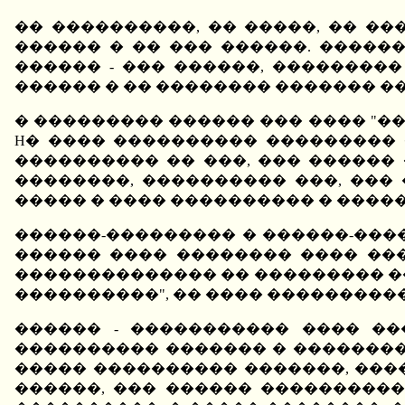
�� ����������, �� �����, �� �
������ � �� ��� ������. �����
������ - ��� ������, ��������
������ � �� �������� ������� �
� ��������� ������ ��� ���� "�
H� ���� ���������� ���������
���������� �� ���, ��� �����
��������, ���������� ���, ���
����� � ���� ���������� � ����
������-��������� � ������-����
������ ���� �������� ���� ���
�������������� �� ��������� �
����������", �� ���� ���������
������ - ����������� ���� ��
���������� ������� � ��������.
����� ���������� �������, ����
������, ��� ������ ����������