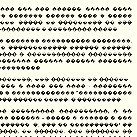
��� ��� ��� ������, ����� ����
�� ������� ������ ���� � �����
���: ����� �� ��������� �� ���
��������� � ��������� �����.
�� ������� ���������� ��������.
� ������������ ������ ������:
���� � ������������ ���������
 ������� ������ ������ �������
���������.
������, ��� ������� �� ������ -
��� � ���� ��� ���� - ��������
� � ������������� "�����������
�� ������ �����- � ���������.
�� ��������� ����������, � ��
� ������ - ����� � ������ � ���
�����. �, ��� �� ����������! ��
���, �� ������, ��� ������� ��