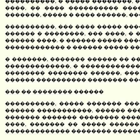
����������, � ����� ��������, �
����, �� ���� ���������� ���
�������, ����� � ���� ������, ��
����������, ��� ���� ����� ���
������ � ��������, ��� ����, �
������ ����. � ������ ����� ��
������������ � ������ ����� ��
� �������, ������� ������ �� �
�������������, � ������������ 
�������� �������� ������, ���
������ ���������� �������� ���
��� �� �������� ������
����������, ����� ������� ���
������ �����������, ������ ���
������� ������� �������� ����
����, ������� �� ����� ������
������������� �������� ������