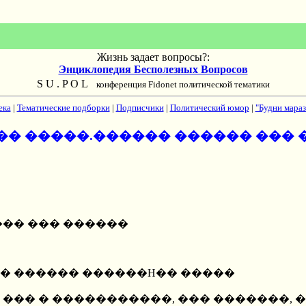
Жизнь задает вопросы?:
Энциклопедия Бесполезных Вопросов
S U . P O L
конференция Fidonet политической тематики
ека
|
Тематические подборки
|
Подписчики
|
Политический юмор
|
"Будни мараз
�� �����.������ ������ ��� 
��� ��� ������
� ������ ������H�� �����
��� � �����������, ��� �������, 