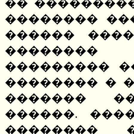
�� ��������
�������� ��
������ ���
��������
��������� �
�������� � 
������� ��
������. ���
�������� 