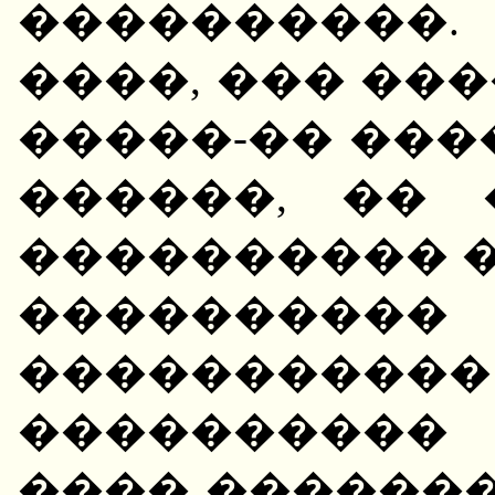
����������. 
����, ��� ��
�����-�� ���
������, �� 
���������� 
���������
���������
����������
���� �������