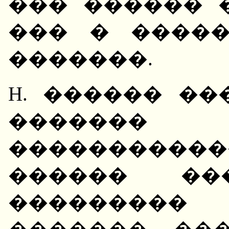
��� ������ 
��� � ����
�������.
H. ������ �
������� �
���������
������ ��
��������� 