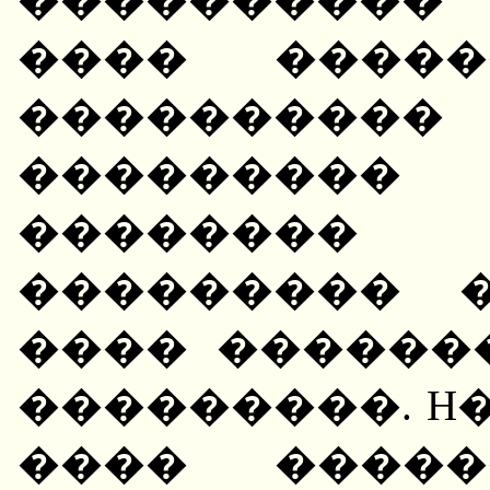
���� �����
����������
��������� 
��������
��������� 
���� ������
���������. H
���� �����