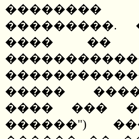
�������
���������.
���� �� 
�����������
����������
����� ����
���� ��� �
������") �