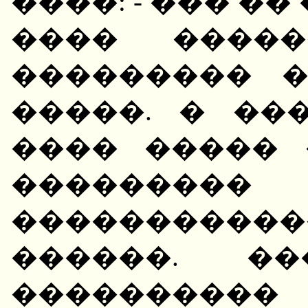
����: - ��� ��
���� �����
��������� 
�����. � ��
���� ����� 
���������
���������
������. ��
����������