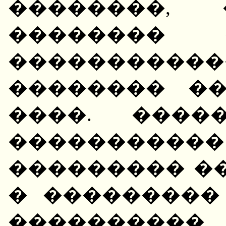
��������, 
�������� 
�����������
�������� �
����. ����
�����������
��������� �
� ���������
����������,