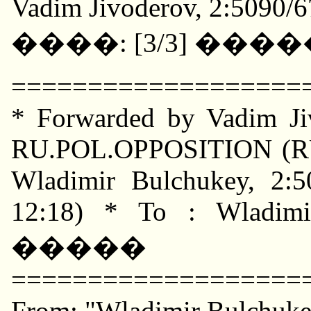
Vadim Jivoderov, 2:5090/6
����: [3/3] ��
===================
* Forwarded by Vadim Jiv
RU.POL.OPPOSITION (R
Wladimir Bulchukey, 2:
12:18) * To : Wladimi
�����
===================
From: "Wladimir Bulchuke