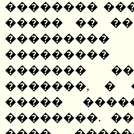
�������� ��
����� �� ��
��������
��������� 
������� �
�������, �
����� ����
��������. ��
����. ����