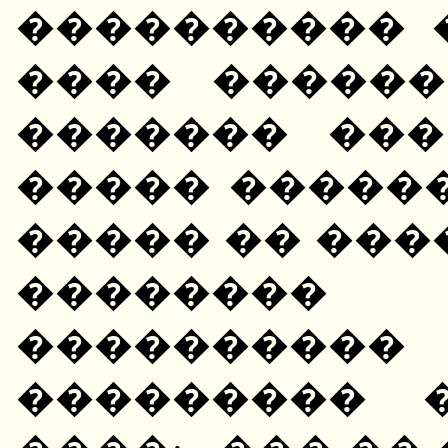
���������� 
���� ������
������� ���
����� ������ 
����� �� ���
��������
���������
��������� 