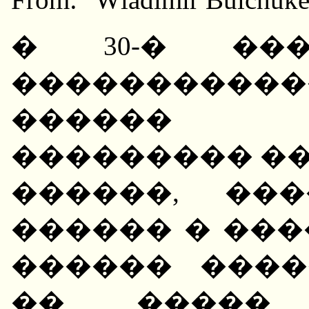
� 30-� ��
����������
������ 
��������� ��
������, ��
������ � ��
������ ����
�� ����� 