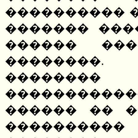
���������� �
������� ���
������ ���
��������
������
����������
������ �� �
����������