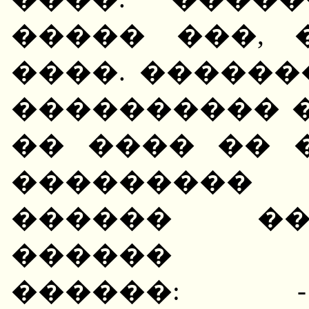
����� ���, 
����. ������
���������� 
�� ���� �� 
��������
������ ��
������ �
������: 