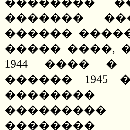
�������� �
������� ��
������ �����
����� ����, 
1944 ���� 
������ 1945
��������
���������
�������� 