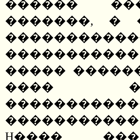
������ ��
�������, � 
�����������
���������
����� �������
���� �
�������
����������� 
H���� ���