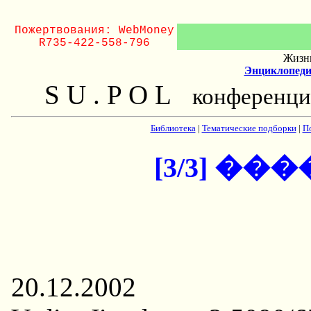
Пожертвования: WebMoney
R735-422-558-796
Жизнь
Энциклопеди
S U . P O L
конференци
Библиотека
|
Тематические подборки
|
П
[3/3] �
20.12.2002