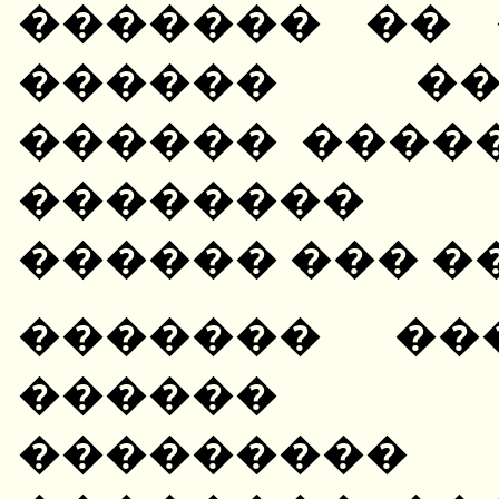
������� �� 
������ ��
������ �����
��������
������ ��� �� 
������� ��
������ �
��������