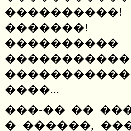
����������
�������
��������
���������
����������
����...
���-�� �� ��
� ������, ���