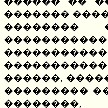
������ �� �
������� �����
�������� 
��������
�����������
��������
������, ����
��������� �
��������,