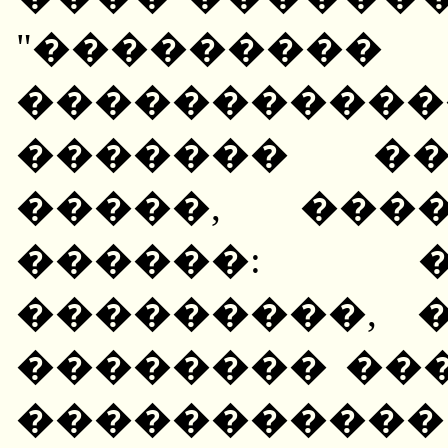
"�������
����������
������� ��
�����, ���
������: 
���������, 
�������� ��
�����������