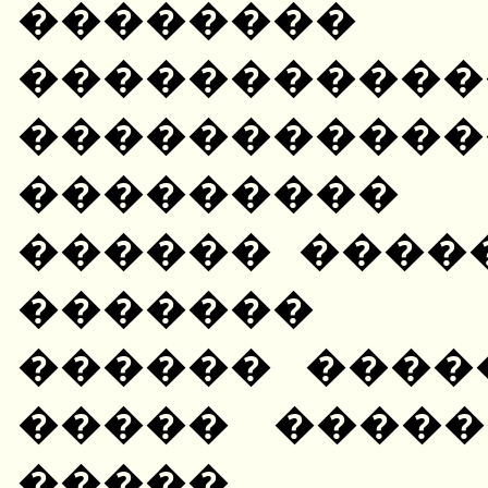
�������
�����������
���������
��������� 
������ �����
������� 
������ ����
����� �����
�����