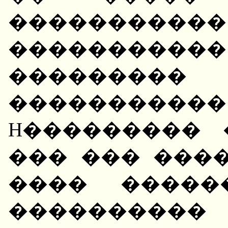
�����������
��������
��������
���������
H��������� 
��� ��� ���
���� �����
����������