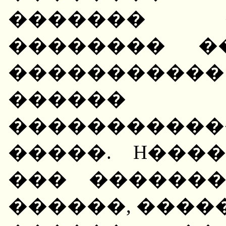
������� 
�������� �
����������
�����
����������
�����. H���
��� ������
������, ����