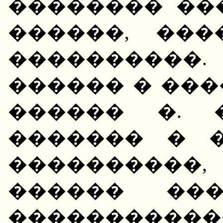
�������� ��
������, ��
����������
������ � ��
������ �. 
������� � �
����������,
������ ���
����������