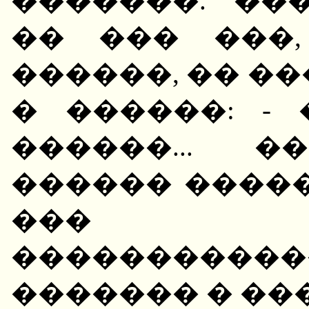
�������. ��
�� ��� ���
������, �� �
� ������: - 
������... �
������ ����
��� 
�����������
������� � ��