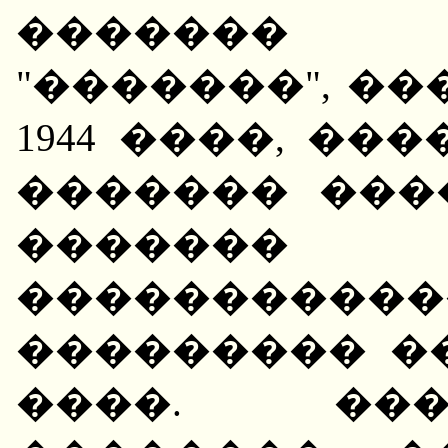
�������
"�������", �
1944 ����, ��
������� ���
������
����������
��������� �
����. ���