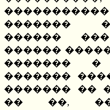
���������
������� �
������ ���
������ �����
������� � 
������� ���
������� �� 
�� ��, ��