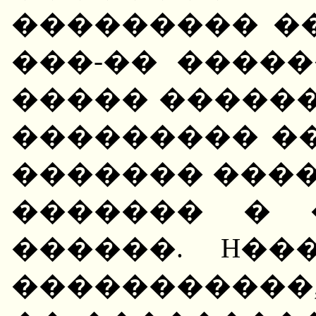
��������� ��
���-�� ����
����� ������
��������� �
������� ���
������� � 
������. H��
�����������,