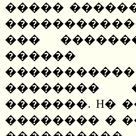
����� �����
�����������
��� ������
������ �
����������
�������� 
�������. H� 
�������� � 
����������