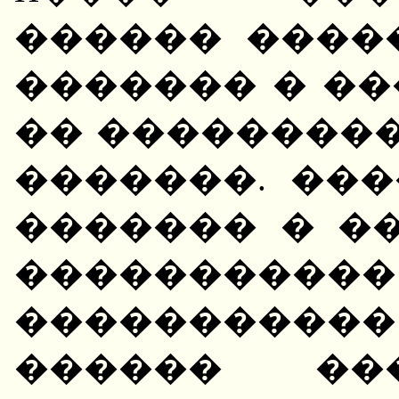
������ ����
������� � �
�� ���������
�������. ��
������� � �
����������
����������
������ ���