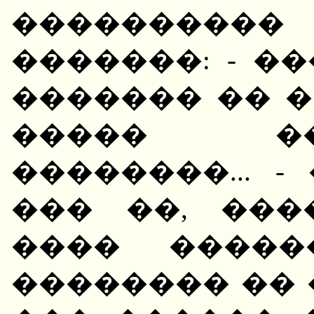
����������
�������: - �
������� �� �
����� �
��������... -
��� ��, ���
���� �����
�������� �� 