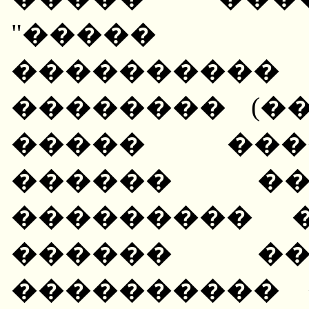
"����� 
����������
�������� (�
����� ���
������ ��
��������� 
������ ��
���������� 