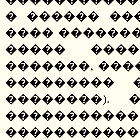
� ������ ��
���� ������� 
����� ����
�������, ���
��������� 
��������).
����������
�������