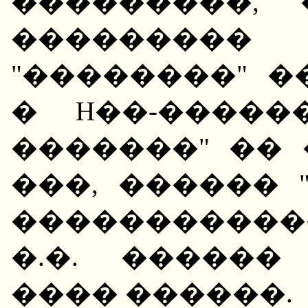
���������,
��������� 
"��������" 
� H��-�����
�������" ��
���, ������ 
�����������
�.�. �����
���� ������.