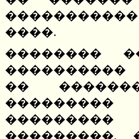
����������
����.
�������� �
����������
�� ������
���������
��������
���������, 