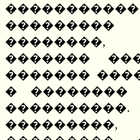
�����������
��������
��������,
������� ��
������� ����
� ��������
����������.
���������