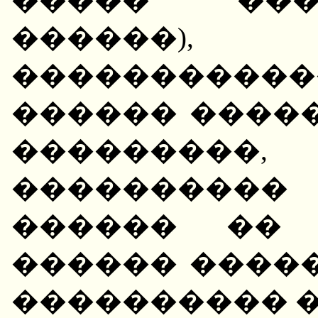
������)
�����������
������ ����
��������
����������
������ �� 
������ ����
���������� �