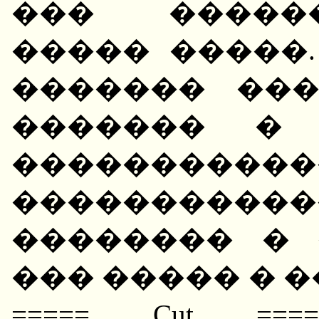
��� �����
����� �����
������� ��
������� � 
����������
���������
�������� � 
��� ����� � 
===== Cut =====