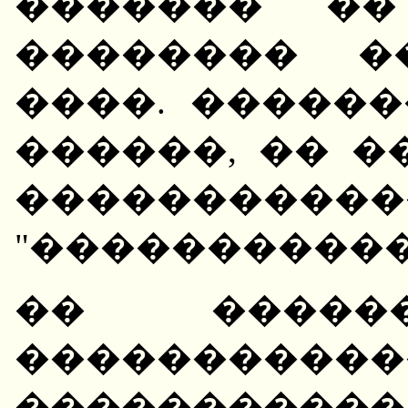
������� ��
�������� �
����. ������
������, �� �
�����������
"�����������
�� ������
����������
�����������