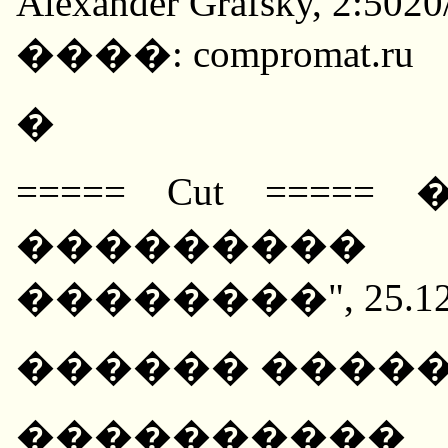
Alexander Grafsky, 2:5020
����: compromat.ru
�
===== Cut ===
���������
��������", 25.12.
������ ����
����������