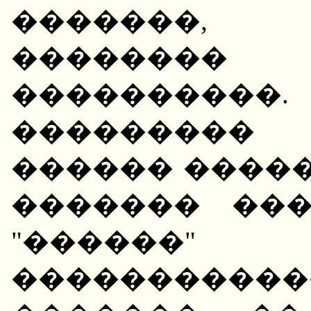
�������,
�������
����������.
��������� 
������ �����
������� ��
"������"
����������