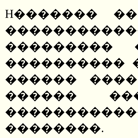
H������� �
�����������
��������� 
���������� 
������ ����
������ ��
���������
������