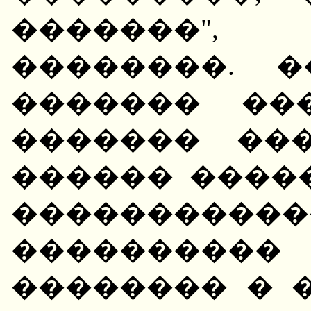
�������",
��������. 
������� ��
������� ��
������ ����
�������
��������
�������� � 