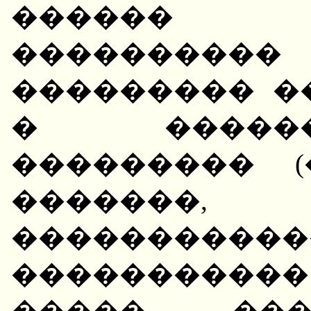
������ 
��������
��������� �
� �����
��������� 
�������,
�����������
����������
����� ���