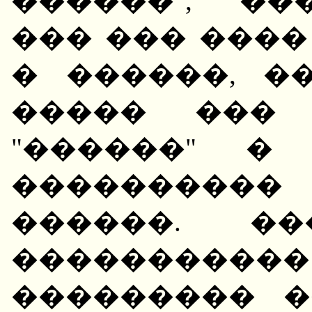
������", "��
��� ��� ����
� ������, �
����� ��� 
"������" �
����������
������. ��
����������
��������� �