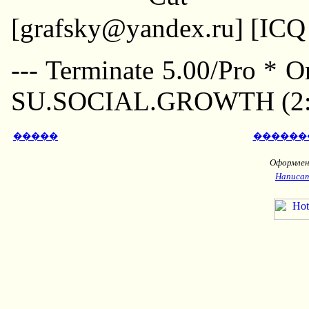
[grafsky@yandex.ru] [IC
--- Terminate 5.00/Pro * 
SU.SOCIAL.GROWTH (2:5
�����
������
Оформлени
Написат