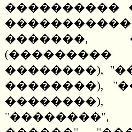
���������� 
���������
�������, 
(���������
��������), "��
��������), "�
��������)
"��������"