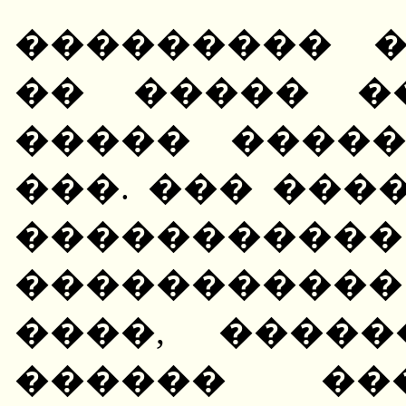
��������� 
�� ����� �
����� ����
���. ��� ���
���������
����������
����, ����
������ ��