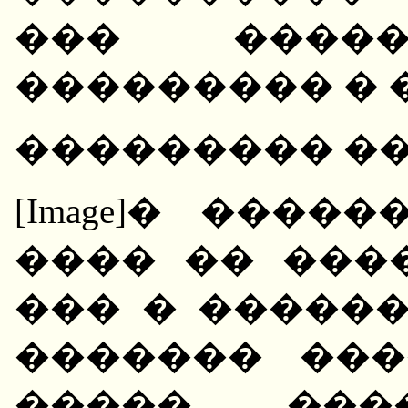
��� �����
��������� � 
��������� �
[Image]� ���
���� �� ���
��� � �����
������� ���
����� ���