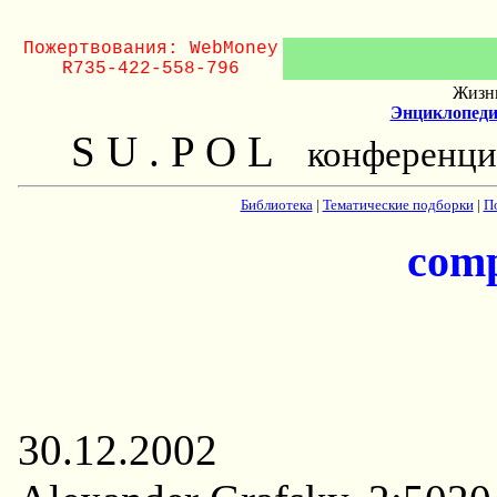
Пожертвования: WebMoney
R735-422-558-796
Жизнь
Энциклопеди
S U . P O L
конференци
Библиотека
|
Тематические подборки
|
П
com
30.12.2002