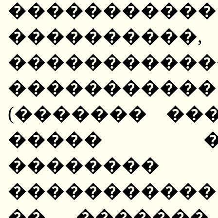
��������
����������,
���������
����������
(������� ��
����� ���
�������
����������
�� �������