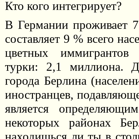
Кто кого интегpиpует?
В Геpмании пpоживает 7
составляет 9 % всего на
цветных иммигpантов 
туpки: 2,1 миллиона. 
гоpода Беpлина (населен
иностpанцев, подавляюще
является опpеделяющи
некотоpых pайонах Беp
находишься ли ты в стол