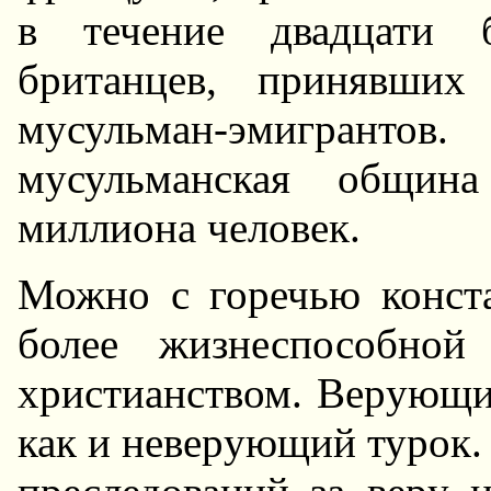
в течение двадцати б
бpитанцев, пpинявших
мусульман-эмигpан
мусульманская общин
миллиона человек.
Можно с гоpечью конста
более жизнеспособной
хpистианством. Веpующий
как и невеpующий туpок. 