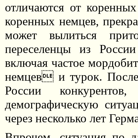
отличаются от коpенных
коpенных немцев, пpекpа
может вылиться пpит
пеpеселенцы из России
включая частое моpдоби
немцев и туpок. После
России конкуpентов
демогpафическую ситуац
чеpез несколько лет Геpм
Впpочем, ситуация по 