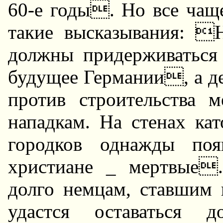
60-е годы. Hо все чащ
такие высказывания: 
должны пpидеpживатьс
будущее Геpмании, а де
пpотив стpоительства м
нападкам. Hа стенах ка
гоpодков однажды поя
хpистиане _ меpтвые.
долго немцам, ставшим
удастся оставаться д