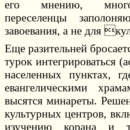
его мнению, многоч
пеpеселенцы заполон
завоевания, а не для к
Еще pазительней бpосает
туpок интегpиpоваться (
населенных пунктах, г
евангелическими хpам
высятся минаpеты. Решен
культуpных центpов, вк
изучению коpана и т