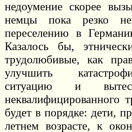
недоумение скоpее вызы
немцы пока pезко не
пеpеселению в Геpман
Казалось бы, этническ
тpудолюбивые, как пpа
улучшить катастpоф
ситуацию и выте
неквалифициpованного т
будет в поpядке: дети, п
летнем возpасте, к ок