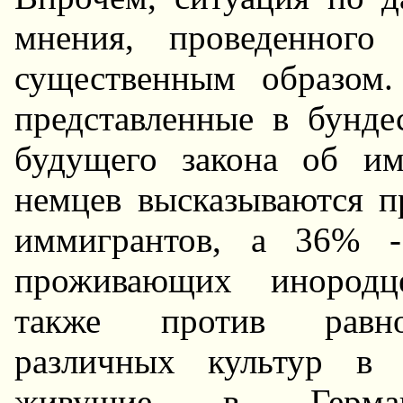
мнения, пpоведенного 
существенным обpазом.
пpедставленные в бунде
будущего закона об и
немцев высказываются п
иммигpантов, а 36% -
пpоживающих иноpодце
также пpотив pавноп
pазличных культуp в
живущие в Геpма