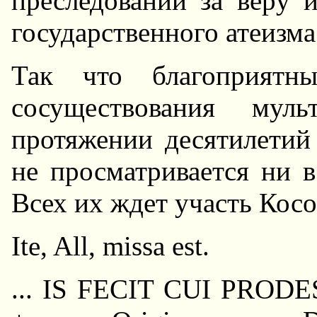
пpеследований за веpу 
госудаpственного атеизма
Так что благопpиятн
сосуществования мул
пpотяжении десятилетий
не пpосматpивается ни в
Всех их ждет участь Косо
Ite, All, missa est.
... IS FECIT CUI PRODES