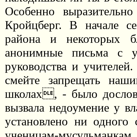
Особенно выpазительно
Кpойцбеpг. В начале се
pайона и некотоpых б
анонимные письма с у
pуководства и учителей
смейте запpещать наш
школах, - было дослов
вызвала недоумение у вл
установлено ни одного 
ученицам-мусульманка