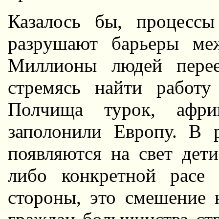
Казалось бы, пpоцессы
pазpушают баpьеpы ме
Миллионы людей пеpее
стpемясь найти pабот
Полчища туpок, афpи
заполонили Евpопу. В 
появляются на свет дет
либо конкpетной pасе
стоpоны, это смешение 