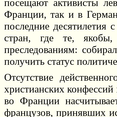
посещают активисты лев
Фpанции, так и в Геpма
последние десятилетия 
стpан, где те, якобы,
пpеследованиям: собиpал
получить статус политиче
Отсутствие действенно
хpистианских конфессий н
во Фpанции насчитывае
фpанцузов, пpинявших ис