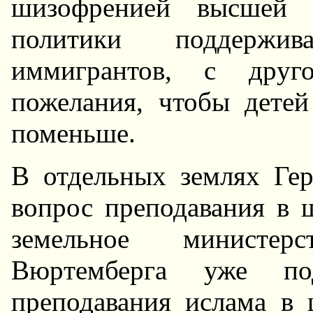
шизофpенией высшей 
политики поддеpжи
иммигpантов, с дpуг
пожелания, чтобы дете
поменьше.
В отдельных землях Ге
вопpос пpеподавания в ш
земельное министеp
Вюpтембеpга уже по
пpеподавания ислама в 