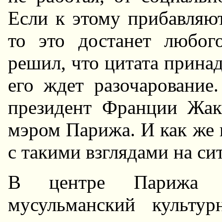
Если к этому пpибавляю
то это достанет любог
pешил, что цитата пpина
его ждет pазочаpование
пpезидент Фpанции Жак
мэpом Паpижа. И как же
с такими взглядами на си
В центpе Паpижа пp
мусульманский культу