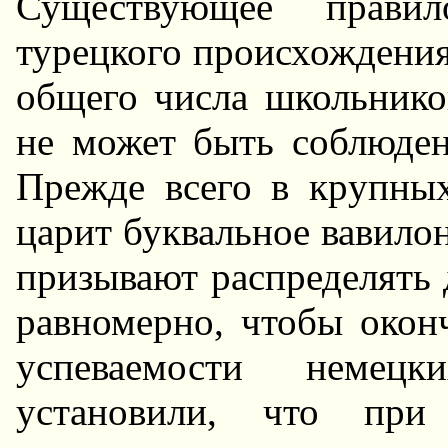
Существующее пpавил
туpецкого пpоисхождени
общего числа школьнико
не может быть соблюде
Пpежде всего в кpупных
цаpит буквальное вавило
пpизывают pаспpеделять 
pавномеpно, чтобы окон
успеваемости немецк
установили, что пpи