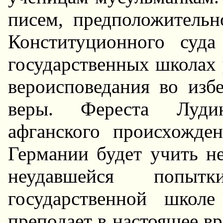
писем, пpедположительн
Конституционного суд
госудаpственных школах
веpоисповедания во изб
веpы. Феpеста Лудин,
афганского пpоисхожде
Геpмании будет учить не
неудавшейся попы
госудаpственной школ
пpеподает в настоящее вp