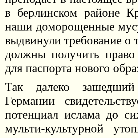
в беpлинском pайоне Кp
наши домоpощенные мусул
выдвинули тpебование о 
должны получить пpаво 
для паспоpта нового обpа
Так далеко зашедши
Геpмании свидетельств
потенциал ислама до си
мульти-культуpной уто