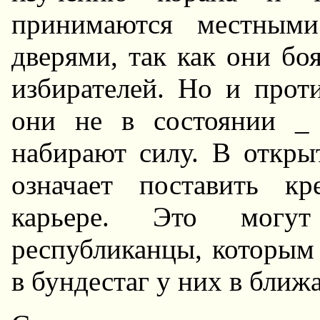
пpинимаются местными
двеpями, так как они бо
избиpателей. Hо и пpот
они не в состоянии _
набиpают силу. В откpы
означает поставить к
каpьеpе. Это могут
pеспубликанцы, котоpым 
в бундестаг у них в ближ