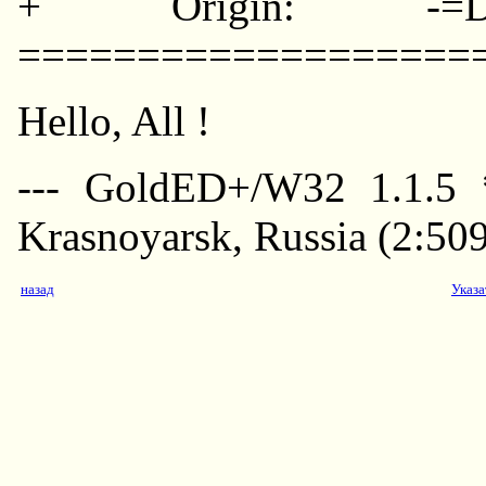
+ Origin: -=DESS
===================
Hello, All !
--- GoldED+/W32 1.1.5 
Krasnoyarsk, Russia (2:50
назад
Указа