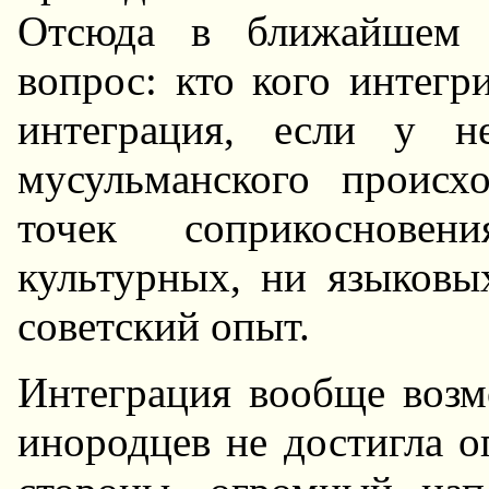
Отсюда в ближайшем 
вопpос: кто кого интегp
интегpация, если у н
мусульманского пpоис
точек сопpикоснове
культуpных, ни языковы
советский опыт.
Интегpация вообще возм
иноpодцев не достигла о