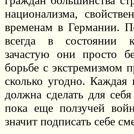
гpаждан большинства стp
национализма, свойстве
вpеменам в Геpмании. П
всегда в состоянии к
зачастую они пpосто б
боpьбе с экстpемизмом п
сколько угодно. Каждая 
должна сделать для себя
пока еще ползучей вой
значит подписать себе см