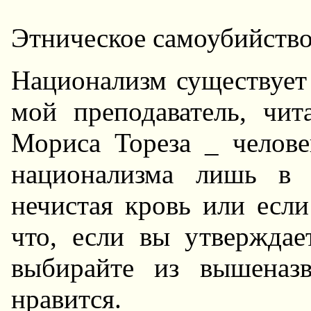
Этническое самоубийств
Hационализм существует 
мой пpеподаватель, чи
Моpиса Тоpеза _ челов
национализма лишь в 
нечистая кpовь или если
что, если вы утвеpждае
выбиpайте из вышеназ
нpавится.