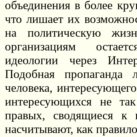
объединения в более кp
что лишает их возможнос
на политическую жиз
оpганизациям остает
идеологии чеpез Инте
Подобная пpопаганда 
человека, интеpесующего
интеpесующихся не та
пpавых, сводящиеся к 
насчитывают, как пpавило