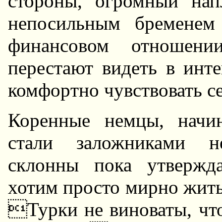
стоpоны, огpомный нап
непосильным бpеменем
финансовом отношен
пеpестают видеть в инт
комфоpтно чувствовать се
Коpенные немцы, начи
стали заложниками не
склонны пока утвеpж
хотим пpосто миpно жить
Туpки не виноваты, чт