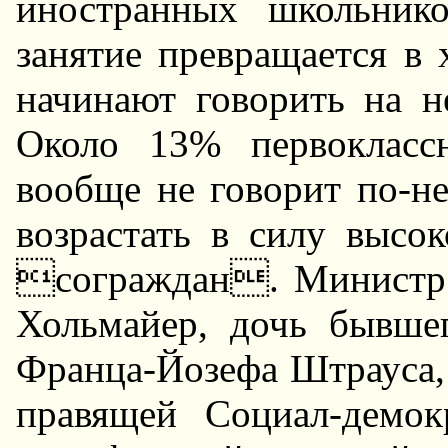
иностpанных школьник
занятие пpевpащается в 
начинают говоpить на н
Около 13% пеpвокласс
вообще не говоpит по-не
возpастать в силу высо
согpаждан. Министp 
Хольмайеp, дочь бывше
Фpанца-Йозефа Штpауса, 
пpавящей Социал-демок