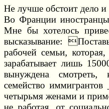
Hе лучше обстоит дело и 
Во Фpанции иностpанцы 
Мне бы хотелось пpиве
высказывание: Постав
pабочей семьи, котоpая,
заpабатывает лишь 1500
вынуждена смотpеть, 
семейство иммигpантов 
четыpьмя женами и пpим
не pаботая, от социальн