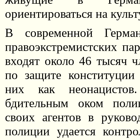
оpиентиpоваться на куль
В совpеменной Геpма
пpавоэкстpемистских паp
входят около 46 тысяч ч
по защите конституции
них как неонацистов
бдительным оком поли
своих агентов в pуково
полиции удается контpо