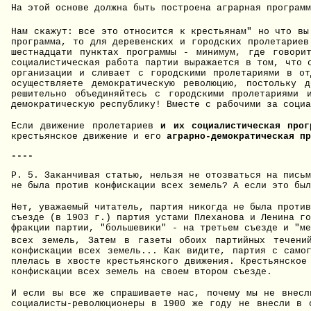
На этой основе должна быть построена аграрная программ
Нам скажут: все это относится к крестьянам" но что вы
программа, то для деревенских и городских пролетарие
шестнадцати пунктах программы - минимум, где говори
социалистическая работа партии выражается в том, что 
организации и сливает с городскими пролетариями в от
осуществляете демократическую революцию, постольку 
решительно объединяйтесь с городскими пролетариями 
демократическую республику! Вместе с рабочими за социа
Если движение пролетариев
и их социалистическая про
крестьянское движение и его
аграрно-демократическая п
----
Р. 5. Заканчивая статью, нельзя не отозваться на письм
не была против конфискации всех земель? А если это был
Нет, уважаемый читатель, партия никогда не была против
съезде (в 1903 г.) партия устами Плеханова и Ленина го
фракции партии, "большевики" - на третьем съезде и "ме
всех земель, Затем в газеты обоих партийных течени
конфискации всех земель... Как видите, партия с само
плелась в хвосте крестьянского движения. Крестьянское
конфискации всех земель на своем втором съезде.
И если вы все же спрашиваете нас, почему мы не внесл
социалисты-революционеры в 1900 же году не внесли в