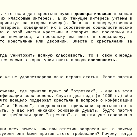
м, что если для крестьян нужна
демократическая
аграрная
их классовые интересы, а их текущие интересы учтены в
принятую на втором съезде). Пока же непосредственная
летариев, объединяет их в собственные социалистические
ело с этой частью крестьян и говорит им: поскольку вы
отив помещиков, а поскольку вы идете к социализму, -
это крестьянин или дворянин. Вместе с крестьянами за
егда уничтожить всякую
классовость,
то в свою очередь
 тем самым в корне уничтожить всякую
сословность.
е же не удовлетворила ваша первая статья. Разве партия
съезде, где приняли пункт об "отрезках", - еще на этом
нфискации всех земель. Спустя два года (в 1905 г.) обе
что всецело поддержат крестьян в вопросе о конфискации
и"
и "Начале", неоднократно призывали крестьянство к
ыть, у вас нет никаких оснований думать, будто партия
 не требовали даже "отрезков", а партия уже говорила о
ции всех земель, мы вам ответим вопросом же: а почему
еужели они были против этого требования? Почему тогда