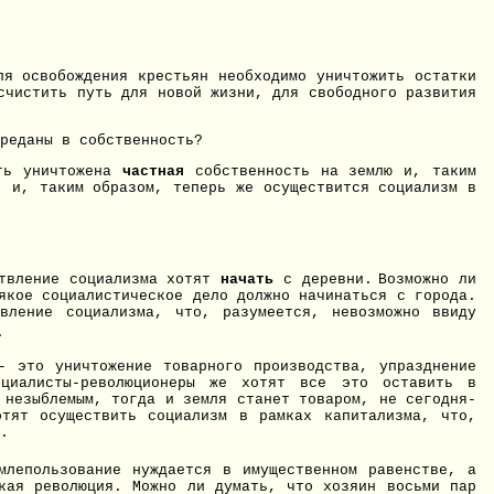
ля освобождения крестьян необходимо уничтожить остатки
счистить путь для новой жизни, для свободного развития
реданы в собственность?
ть уничтожена
частная
собственность на землю и, таким
" и, таким образом, теперь же осуществится социализм в
ствление социализма хотят
начать
с деревни.
Возможно ли
якое социалистическое дело должно начинаться с города.
вление социализма, что, разумеется, невозможно ввиду
.
- это уничтожение товарного производства, упразднение
оциалисты-революционеры же хотят все это оставить в
 незыблемым, тогда и земля станет товаром, не сегодня-
отят осуществить социализм в рамках капитализма, что,
.
млепользование нуждается в имущественном равенстве, а
ская революция. Можно ли думать, что хозяин восьми пар