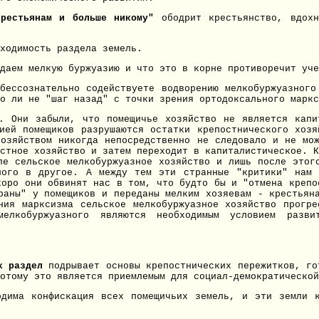
крестьянам и больше никому"
ободрит крестьянство, вдох
ходимость раздела земель.
даем мелкую буржуазию и что это в корне противоречит уче
бессознательно содействуете водворению мелкобуржуазног
о ли не "шаг назад" с точки зрения ортодоксального марк
. Они забыли, что помещичье хозяйство не является капи
ией помещиков разрушаются остатки крепостнического хоз
озяйством никогда непосредственно не следовало и не мо
стное хозяйство и затем переходит в капиталистическое. К
ле сельское мелкобуржуазное хозяйство и лишь после этог
ного в другое. А между тем эти странные "критики" нам 
коро они обвинят нас в том, что будто бы и "отмена крепо
раны" у помещиков и переданы мелким хозяевам - крестьян
ния марксизма сельское мелкобуржуазное хозяйство прогре
мелкобуржуазного являются необходимым условием разви
х раздел
подрывает основы крепостнических пережитков, го
отому это является приемлемым для социал-демократической
одима конфискация всех помещичьих земель, и эти земли 