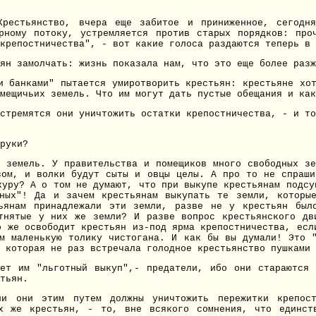
Крестьянство, вчера еще забитое и приниженное, сегодн
рному потоку, устремляется против старых порядков: пр
крепостничества", - вот какие голоса раздаются теперь в 
ян замолчать: жизнь показала нам, что это еще более разж
и банками" пытается умиротворить крестьян: крестьяне хо
мещичьих земель. Что им могут дать пустые обещания и как
стремятся они уничтожить остатки крепостничества, - и т
руки?
 земель. У правительства и помещиков много свободных з
зом, и волки будут сыты и овцы целы. А про то не спраши
куру? А о том не думают, что при выкупе крестьянам подсу
ных"! Да и зачем крестьянам выкупать те земли, которы
ьянам принадлежали эти земли, разве не у крестьян был
тнятые у них же земли? И разве вопрос крестьянского дв
о же освободит крестьян из-под ярма крепостничества, есл
м маленькую толику чистогана. И как бы вы думали! Это 
 которая не раз встречала голодное крестьянство пушками 
ет им "льготный выкуп",- предатели, ибо они стараются
тьян.
ли они этим путем должны уничтожить пережитки крепос
их же крестьян, - то, вне всякого сомнения, что единст