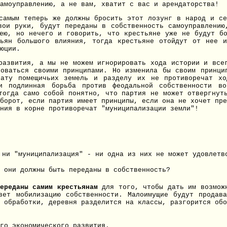
амоуправлению, а не вам, хватит с вас и арендаторства!
самым теперь же должны бросить этот лозунг в народ и с
вои руки, будут переданы в собственность самоуправлению
ею, но нечего и говорить, что крестьяне уже не будут б
ьян большого влияния, тогда крестьяне отойдут от нее 
юции.
развития, а мы не можем игнорировать хода истории и все
воваться своими принципами. Но изменила бы своим принци
вату помещичьих земель и разделу их не противоречат хо
и подлинная борьба против феодальной собственности в
тогда само собой понятно, что партия не может отвергнут
борот, если партия имеет принципы, если она не хочет пре
ния в корне противоречат "муниципализации земли"!
 ни "муниципализация" - ни одна из них не может удовлетв
 они должны быть переданы в собственность?
ереданы самим крестьянам
для того, чтобы дать им возмо
вет мобилизацию собственности. Малоимущие будут продав
 обработки, деревня разделится на классы, разгорится обо
го экономического развития.