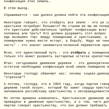
конфискация этих земель.
В этом выход.
Спрашивается - как далеко должна пойти эта конфискация
Некоторые говорят, что отобрать все земли - это уж с
крестьяне потребуют большего? Не станем же мы им попер
что крестьяне действительно требуют конфискации всех 
половина или треть? Кто должен разрешить этот вопрос 
еще возможен торг между помещиками и крестьянами, а 
помещиками нужно вести исторг, а борьбу. Надо не чин
часть" - это значит заниматься
починкой пережитков кре
Ясно, что единственный путь - это
отобрать
у помещик
только это может развеять застарелые остатки крепостни
Итак: сегодняшнее движение деревни - это демократиче
остатков необходима конфискация всей земли помещиков и
Некоторые господа обвиняют нас: почему социал-демок
"отрезков"?
А потому, господа, что в 1903 году, когда партия гово
деревню такой лозунг, который бы зажег сердца кресть
напоминали российскому крестьянству о несправедливости
Но потом времена изменились. Крестьянское движение 
приведено в движение крестьянство, а о том, чего дол
партия говорит крестьянству, что оно должно требовать 