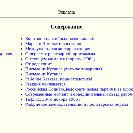
Реклама
Содержание
Коротко о партийных разногласиях
Маркс и Энгельс о восстании
Международная контрреволюция
кратия
О пересмотре аграрной программы
О текущем моменте (апрель 1906г.)
От редакции*
Письмо из Кутаиса (того же товарища)
Письмо из Кутаиса
Рабочие Кавказа, пора отомстить!
Реакция усиливается
Российская Социал-Демократическая партия и ее бли
Современный момент и объединительный съезд рабоч
Тифлис, 30-го ноября 1905 г.
Фабричное законодательство и пролетарская борьба