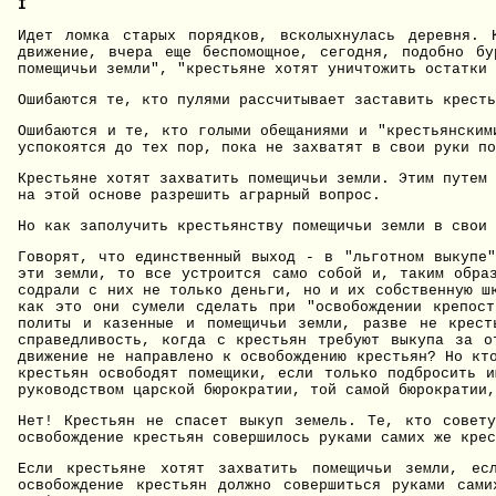
I
Идет ломка старых порядков, всколыхнулась деревня. 
движение, вчера еще беспомощное, сегодня, подобно бу
помещичьи земли", "крестьяне хотят уничтожить остатки 
Ошибаются те, кто пулями рассчитывает заставить кресть
Ошибаются и те, кто голыми обещаниями и "крестьянским
успокоятся до тех пор, пока не захватят в свои руки по
Крестьяне хотят захватить помещичьи земли. Этим
путем 
на этой основе разрешить аграрный вопрос.
Но как заполучить крестьянству помещичьи земли в свои 
Говорят, что единственный выход - в "льготном выкупе"
эти земли, то все устроится само собой и, таким обра
содрали с них не только деньги, но и их собственную ш
как это они сумели сделать при "освобождении крепост
политы и казенные и помещичьи земли, разве не крест
справедливость, когда с крестьян требуют выкупа за о
движение не направлено к освобождению крестьян? Но кт
крестьян освободят помещики, если только подбросить и
руководством царской бюрократии, той самой бюрократии,
Нет! Крестьян не спасет выкуп земель. Те, кто совету
освобождение крестьян совершилось руками самих же крес
Если крестьяне хотят захватить помещичьи земли, ес
освобождение крестьян должно совершиться руками сам