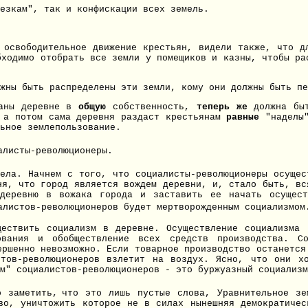
езкам", так и конфискации всех земель.
 освободительное движение крестьян, видели также, что д
бходимо отобрать все земли у помещиков и казны, чтобы ра
жны быть распределены эти земли, кому они должны быть пе
даны деревне в
общую
собственность,
теперь же
должна бы
, а потом сама деревня раздаст крестьянам
равные
"наделы
ьное землепользование.
алисты-революционеры.
дела. Начнем с того, что социалисты-революционеры осуще
ня, что город является вождем деревни, и, стало быть, вс
 деревню в вожака города и заставить ее начать осущест
алистов-революционеров будет мертворожденным социализмом
ществить социализм в деревне. Осуществление социализма 
ования и обобществление всех средств производства. С
ершенно невозможно. Если товарное производство останется
тов-революционеров взлетит на воздух. Ясно, что они х
м" социалистов-революционеров - это буржуазный социализм
о заметить,
что это лишь пустые слова, Уравнительное зе
во, уничтожить которое не в силах нынешняя демократиче