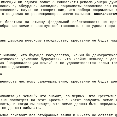
имеющий ни одного вола? А социалисты-революционеры дум
 конечно, абсурдно. Очевидно, социалисты-революционеры х
 спасение. Наука же говорит нам, что победа социализма
-то социалистов-революционеров иначе называют
социалистам
 бороться за отмену феодальной собственности не про
обранные земли в частную собственность и не удовлетворят
аны демократическому государству, крестьяне же будут лиш
внимание, что будущее государство, каким бы демократиче
итическое усиление буржуазии, что крайне невыгодно дл
ив "национализации земли" и не удовлетворятся ролью то
шнего движения.
а.
венность местному самоуправлению, крестьяне же будут аре
ипализация земли"? Это значит, во-первых, что крестьян
яне посмотрят на это? Крестьяне хотят получить землю 
ность, и когда им скажут, что земли должны быть переданы
 не должны забывать.
ьяне присвоят все отобранные земли и ничего не оставят д