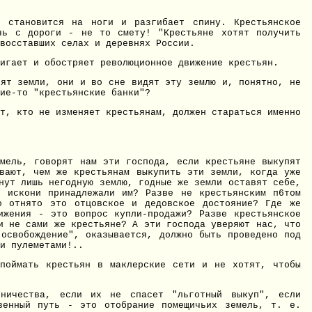
я становится на ноги и разгибает спину. Крестьянское
очь с дороги - не то смету! "Крестьяне хотят получить
восставших селах и деревнях России.
игает и обостряет революционное движение крестьян.
тят земли, они и во сне видят эту землю и, понятно, не
ие-то "крестьянские банки"?
от, кто не изменяет крестьянам, должен стараться именно
емель, говорят нам эти господа, если крестьяне выкупят
вают, чем же крестьянам выкупить эти земли, когда уже
нут лишь негодную землю, годные же земли оставят себе,
е искони принадлежали им? Разве не крестьянским п6том
о отнято это отцовское и дедовское достояние? Где же
ижения - это вопрос купли-продажи? Разве крестьянское
и не сами же крестьяне? А эти господа уверяют нас, что
"освобождение", оказывается, должно быть проведено под
и пулеметами!..
 поймать крестьян в маклерские сети и не хотят, чтобы
тничества, если их не спасет "льготный выкуп", если
венный путь - это отобрание помещичьих земель, т. е.