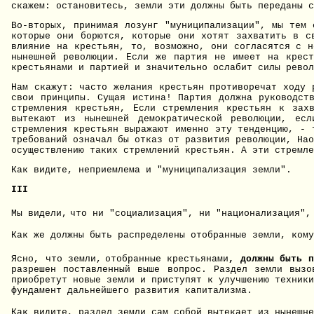
скажем: остановитесь, земли эти должны быть переданы с
Во-вторых, принимая лозунг "муниципализации", мы тем 
которые они борются, которые они хотят захватить в с
влияние на крестьян, то, возможно, они согласятся с н
нынешней революции. Если же партия не имеет на крест
крестьянами и партией и значительно ослабит силы револ
Нам скажут: часто желания крестьян противоречат ходу 
свои принципы. Сущая истина! Партия должна руководст
стремления крестьян, Если стремления крестьян к зах
вытекают из нынешней демократической революции, есл
стремления крестьян выражают именно эту тенденцию, - 
требований означал бы отказ от развития революции, Нао
осуществлению таких стремлений крестьян. А эти стремле
Как видите, неприемлема и "муниципализация земли".
III
Мы видели,
что ни "социализация", ни "национализация",
Как же должны быть распределены отобранные земли, кому
Ясно, что земли,
отобранные крестьянами
, должны быть п
разрешен поставленный выше вопрос. Раздел земли вызо
приобретут новые земли и приступят к улучшению техники
фундамент дальнейшего развития капитализма.
Как видите, раздел земли сам собой вытекает из нынешне