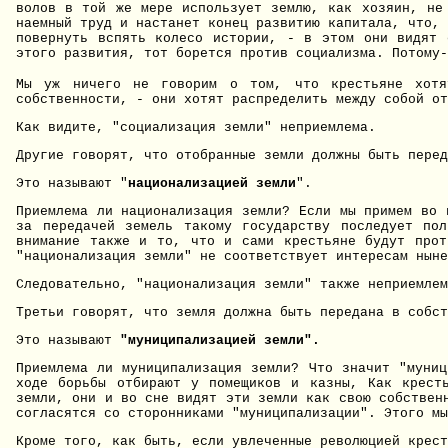
волов в той же мере использует землю, как хозяин, не 
наемный труд и настанет конец развитию капитала, что,
повернуть вспять колесо истории, - в этом они видят
этого развития, тот борется против социализма. Потому
Мы уж ничего не говорим о том, что крестьяне хотят
собственности, - они хотят распределить между собой от
Как видите, "социализация земли" неприемлема.
Другие говорят, что отобранные земли должны быть перед
Это называют "
национализацией земли
".
Приемлема ли национализация земли? Если мы примем во 
за передачей земель такому государству последует пол
внимание также и то, что и сами крестьяне будут прот
"национализация земли" не соответствует интересам ныне
Следовательно, "национализация земли" также неприемлем
Третьи говорят, что земля должна быть передана в собст
Это называют
"муниципализацией земли".
Приемлема ли муниципализация земли? Что значит "муниц
ходе борьбы отбирают у помещиков и казны, Как кресть
земли, они и во сне видят эти земли как свою собствен
согласятся со сторонниками "муниципализации". Этого мы
Кроме того, как быть, если увлеченные революцией крест