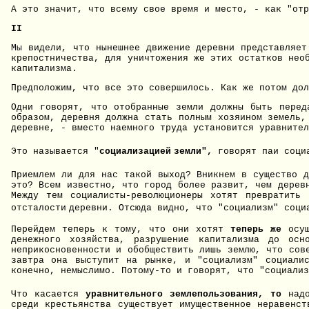
А это значит, что всему свое время и место, - как "отр
II
Мы видели, что нынешнее движение деревни представляет
крепостничества, для уничтожения же этих остатков нео
капитализма.
Предположим, что все это совершилось. Как же потом дол
Одни говорят, что отобранные земли должны быть пере
образом, деревня должна стать полным хозяином земель
деревне, - вместо наемного труда установится уравнител
Это называется "
социализацией
земли",
говорят паи соци
Приемлем ли для нас такой выход? Вникнем в существо 
это? Всем известно, что город более развит, чем дерев
Между тем социалисты-революционеры хотят превратить
отсталости
деревни. Отсюда видно, что "социализм" соци
Перейдем теперь к тому, что они хотят
теперь же
осу
денежного хозяйства, разрушение капитализма до осн
неприкосновенности и обобществить лишь землю, что сов
завтра она выступит на рынке, и "социализм" социалис
конечно, немыслимо. Потому-то и говорят, что "социализ
Что касается
уравнительного землепользования, то
над
среди крестьянства существует имущественное неравенст