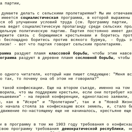
а партии,
 думаете делать с сельскими пролетариями? Мы им отвечае
в имеется
социалистическая
программа, в которой выражены 
тся об улучшении условий труда (см. Программу партии, 
она ведет социалистическую пропаганду среди сельских про
дельную политическую партию. Партия постоянно имеет д
держите связь с борющимися крестьянами и боритесь пр
и беспощадно боритесь против всякого буржуа, - будь 
лизм! - вот что партия говорит сельским пролетариям.
грамма
раздуют пламя
классовой борьбы,
чтобы этим
навс
рограмма
раздуют в деревне пламя
сословной борьбы,
чтобы
о одного читателя, который нам пишет следующее: "Меня вс
о так, то почему она об этом не говорила?"
 такой конфискации. Еще на втором съезде, именно на том 
ворила, что мы поддержим крестьян, если они потребуют ко
ньшевики" - на первой конференции, единогласно заявили, 
й, как в "Искре" и "Пролетарии", так и в "Новой Жизн
го начала стояла за конфискацию всех земель, и, стало б
 движение по-настоящему еще не начиналось, крестьяне еще
и в программу в том же 1903 году требования о конфиска
 свою программу требования
демократической республики
, н