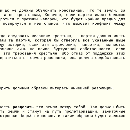
ейчас же должны объяснить крестьянам, что те земли, за
, а не крестьянам, Конечно, если партия имеет большое
ороться с прежним напором, что будет крайне вредно для
и повернутся к ней спиной, что вызовет конфликт между
гда следовать желаниям крестьян, - партия должна иметь
пам та партия, которая бы отвергла все указанные выше
ду истории, если эти стремления, напротив, полностью
озможна лишь на почве буржуазной собственности, если
ь эти требования крестьян, ибо отказ от поддержки этих
вратиться в тормоз революции, она должна содействовать
орить должным образом интересы нынешней революции.
жность
разделить
эти земли между собой. Так должен быть
ать земли и станут на путь пролетаризации, зажиточные
стренная борьба классов, и таким образом будет заложен