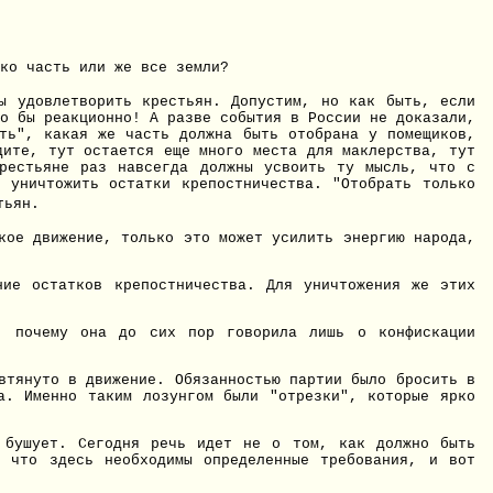
ко часть или же все земли?
ы удовлетворить крестьян. Допустим, но как быть, если
о бы реакционно! А разве события в России не доказали,
сть", какая же часть должна быть отобрана у помещиков,
дите, тут остается еще много места для маклерства, тут
Крестьяне раз навсегда должны усвоить ту мысль, что с
 уничтожить остатки крепостничества. "Отобрать только
тьян.
кое движение, только это может усилить энергию народа,
ние остатков крепостничества. Для уничтожения же этих
ь, почему она до сих пор говорила лишь о конфискации
втянуто в движение. Обязанностью партии было бросить в
а. Именно таким лозунгом были "отрезки", которые ярко
 бушует. Сегодня речь идет не о том, как должно быть
, что здесь необходимы определенные требования, и вот