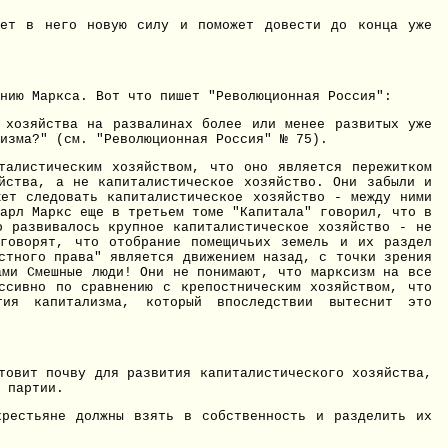
нет в него новую силу и поможет довести до конца уже
нию Маркса. Вот что пишет "Революционная Россия":
о хозяйства на развалинах более или менее развитых уже
сизма?" (см. "Революционная Россия" № 75).
талистическим хозяйством, что оно является пережитком
яйства, а не капиталистическое хозяйство. Они забыли и
жет следовать капиталистическое хозяйство - между ними
арл Маркс еще в третьем томе "Капитала" говорил, что в
о развивалось крупное капиталистическое хозяйство - не
говорят, что отобрание помещичьих земель и их раздел
стного права" является движением назад, с точки зрения
ами Смешные люди! Они не понимают, что марксизм на все
ссивно по сравнению с крепостническим хозяйством, что
тия капитализма, который впоследствии вытеснит это
товит почву для развития капиталистического хозяйства,
 партии.
крестьяне должны взять в собственность и разделить их