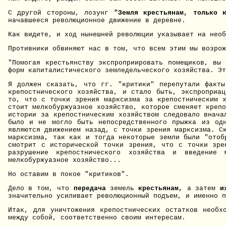
С другой стороны, лозунг
"Земля крестьянам, только 
начавшееся революционное движение в деревне.
Как видите, и ход нынешней революции указывает на необ
Противники обвиняют нас в том, что всем этим мы возрож
"Помогая крестьянству экспроприировать помещиков, вы 
форм капиталистического земледельческого хозяйства. Эт
Я должен сказать, что гг. "критики" перепутали факты
крепостнического хозяйства, и стало быть, экспроприац
то, что с точки зрения марксизма за крепостническим х
стоит мелкобуржуазное хозяйство, которое сменяет крепо
истории за крепостническим хозяйством следовало внача
было и не могло быть непосредственного прыжка из од
являются движением назад, с точки зрения марксизма. С
марксизма, так как и тогда некоторые земли были "отоб
смотрит с исторической точки зрения, что с точки зре
разрушение крепостнического хозяйства и введение 
мелкобуржуазное хозяйство...
Но оставим в покое "критиков".
Дело в том, что
передача
земель
крестьянам,
а затем
и
значительно усиливает революционный подъем, и именно п
Итак, для уничтожения крепостнических остатков необх
между собой, соответственно своим интересам.