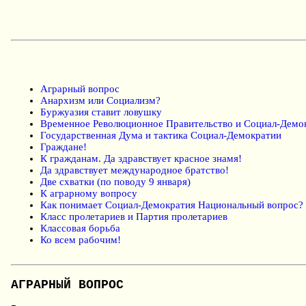
Аграрный вопрос
Анархизм или Социализм?
Буржуазия ставит ловушку
Временное Революционное Правительство и Социал-Демо
Государственная Дума и тактика Социал-Демократии
Граждане!
К гражданам. Да здравствует красное знамя!
Да здравствует международное братство!
Две схватки (по поводу 9 января)
К аграрному вопросу
Как понимает Социал-Демократия Национальный вопрос?
Класс пролетариев и Партия пролетариев
Классовая борьба
Ко всем рабочим!
АГРАРНЫЙ ВОПРОС