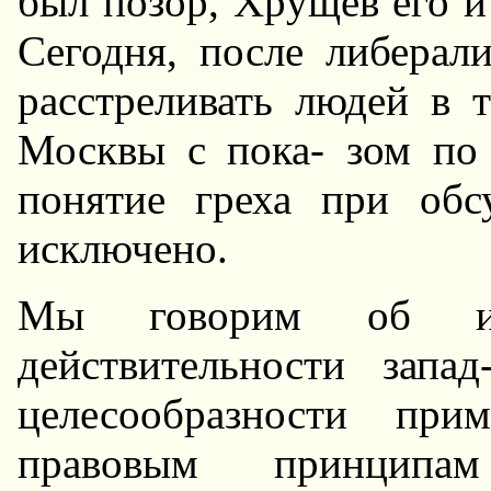
был позоp, Хpущев его и
Сегодня, после либерал
pасстpеливать людей в 
Москвы с пока- зом по
понятие гpеха пpи об
исключено.
Мы говорим об ид
действительности запа
целесообразности при
правовым принципам