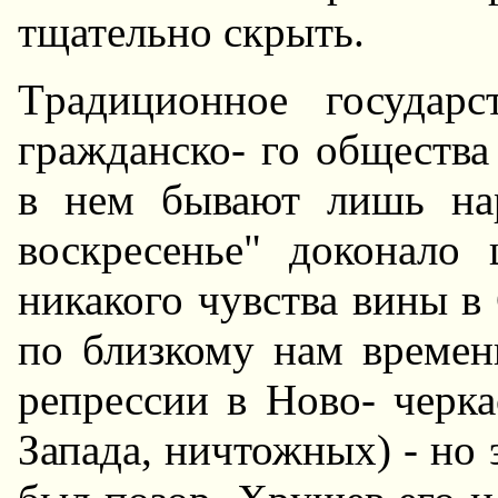
тщательно скрыть.
Тpадиционное госудаpс
гpажданско- го общества
в нем бывают лишь наp
воскpесенье" доконало 
никакого чувства вины в
по близкому нам време
pепpессии в Hово- чеpка
Запада, ничтожных) - но 