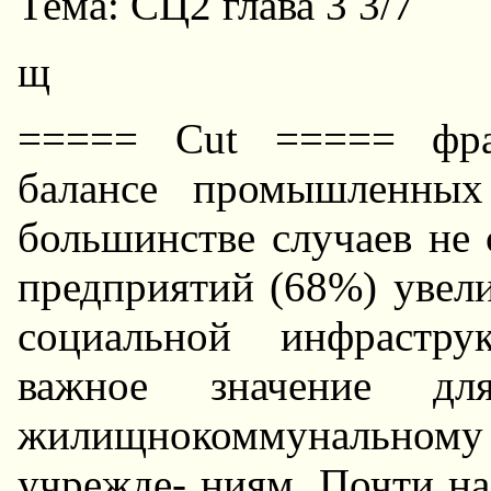
Тема: СЦ2 глава 3 3/7
щ
===== Cut ===== фрас
балансе промышленных
большинстве случаев не 
предприятий (68%) увели
социальной инфрастр
важное значение дл
жилищнокоммунальному
учрежде- ниям. Почти на