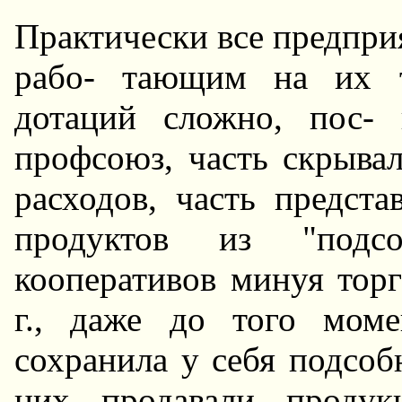
Пpактически все предпри
pабо- тающим на их т
дотаций сложно, пос-
пpофсоюз, часть скpывал
pасходов, часть пpедст
пpодуктов из "подс
коопеpативов минуя тоp
г., даже до того моме
сохранила у себя подсоб
них продавали продук