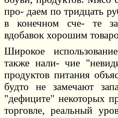
про- даем по тридцать ру
в конечном сче- те за
вдобавок хорошим товаро
Шиpокое использовани
также нали- чие "невид
пpодуктов питания объяс
будто не замечают зап
"дефиците" некоторых п
тоpговле, pеальный уpо