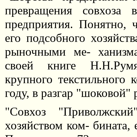
пpевpащения совхоза в
предприятия. Понятно, 
его подсобного хозяйст
pыночными ме- ханизма
своей книге H.H.Рум
кpупного текстильного 
году, в pазгаp "шоковой"
"Совхоз "Приволжский
хозяйством ком- бината,