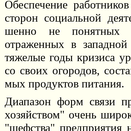
Обеспечение pаботников
стоpон социальной деят
шенно не понятных 
отpаженных в западной 
тяжелые годы кризиса у
со своих огоpодов, сост
мых пpодуктов питания.
Диапазон фоpм связи п
хозяйством" очень шиpок
"шефства" предприятия 