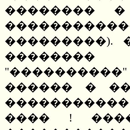
�������� �
��������
���������).
��������
"���������
������ � �
����������
���� ! ���