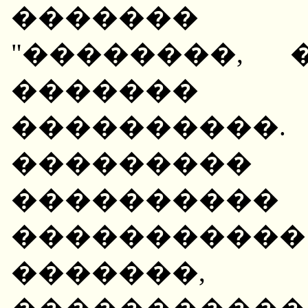
�������
"��������,
������� 
��������
��������
��������
�����������
�������