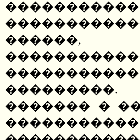
�����������
���������
������, 
���������
��������
��������
������� � �
�����������
�����������