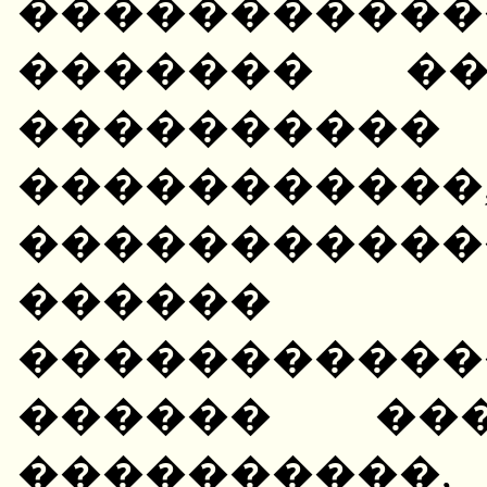
����������
������� ��
�������
�������
����������
�����
������������
������ ��
����������,