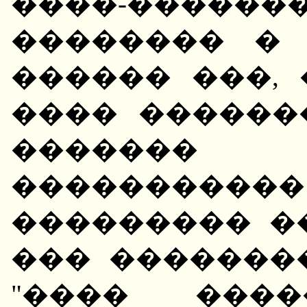
����-�����
�������� �
������ ���,
���� ������
�������
���������
��������� �
��� �������
"���� ���