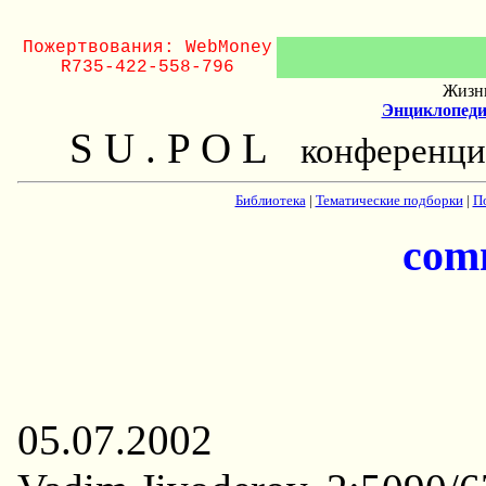
Пожертвования: WebMoney
R735-422-558-796
Жизнь
Энциклопеди
S U . P O L
конференци
Библиотека
|
Тематические подборки
|
П
com
05.07.2002