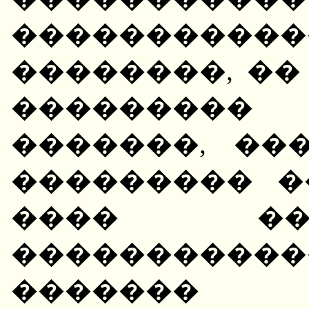
�����������
��������, ��
��������� 
�������, ��
��������� �
���� ��
����������
������� �