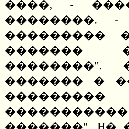
����, - ��
��������. 
��������� 
������� �
��������".
������� � �
���������
��������
�������". H�