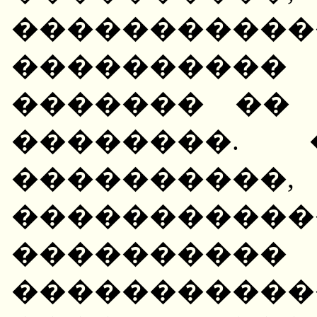
���������
����������
������� ��
��������. 
����������
�����������
����������
�����������