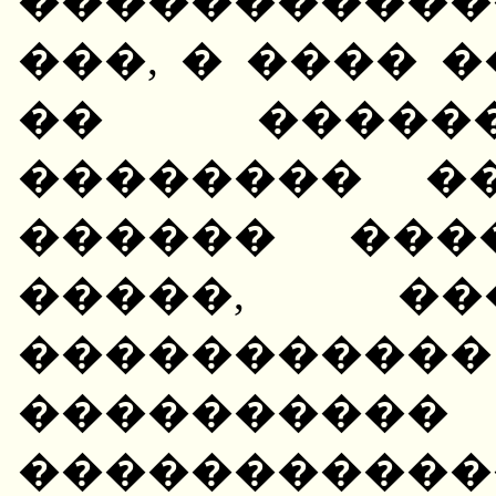
�����������
���, � ���� 
�� ������
�������� �
������ ���
�����, ��
���������
���������
���������