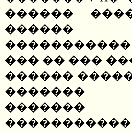
������ ���
�����
����������
��� �� ��� �
������ ����
������� "
�����
�����������