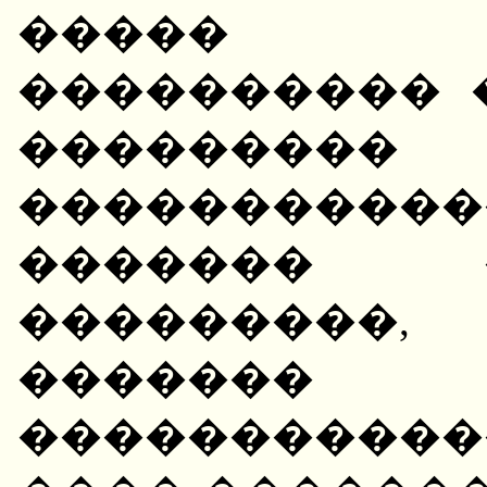
����� �
���������� 
��������
����������
������� 
���������,
������
����������