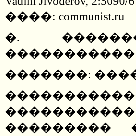
Vadim Jivoderov, 2:5090/6
����: communist.ru
�. ������
�������������
�������: ���
������������: 
����������
��������� �