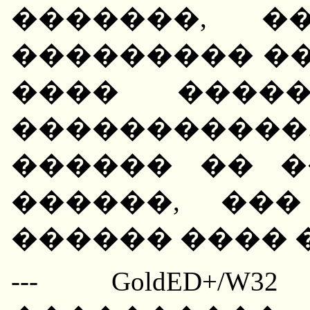
�������, �
��������� ��
���� �����
����������
������ �� �
������, ��
������ ���� 
--- GoldED+/W32