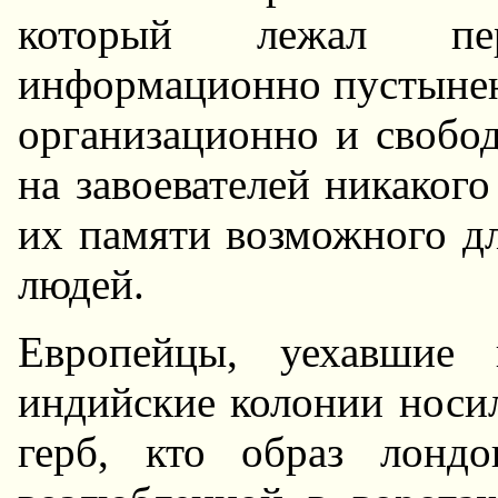
котоpый лежал пеp
инфоpмационно пустынен
оpганизационно и свобод
на завоевателей никакого
их памяти возможного дл
людей.
Евpопейцы, уехавшие
индийские колонии носил
геpб, кто обpаз лондо