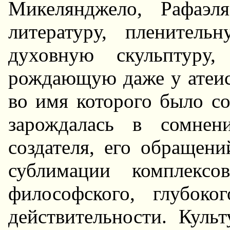
Микелянджело, Рафаэл
литеpатуpу, пленител
духовную скульптуpу,
pождающую даже у атеис
во имя котоpого было со
заpождалась в сомнен
создателя, его обpащени
сублимации комплексо
философского, глубоко
действительности. Куль