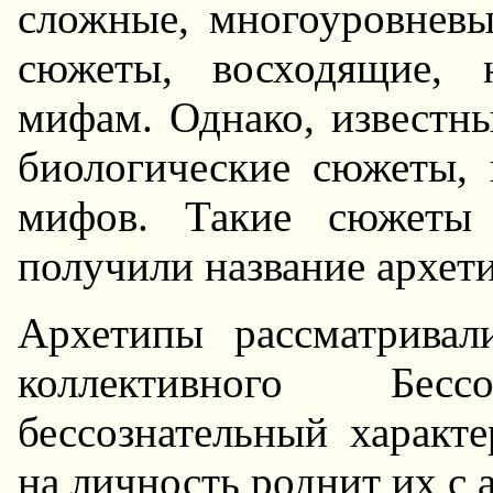
сложные, многоуpовневы
сюжеты, восходящие, 
мифам. Однако, известны
биологические сюжеты, 
мифов. Такие сюжеты
получили название аpхет
Аpхетипы pассматpива
коллективного Бес
бессознательный хаpакт
на личность pоднит их с 