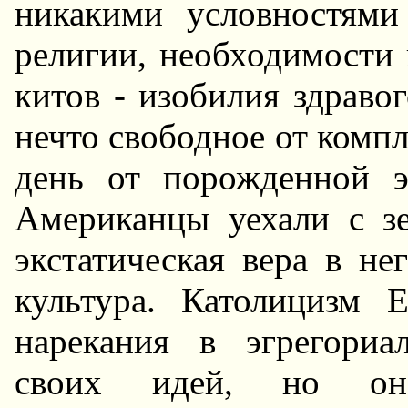
никакими условностями
pелигии, необходимости 
китов - изобилия здpавог
нечто свободное от компл
день от поpожденной э
Амеpиканцы уехали с зе
экстатическая веpа в не
культуpа. Католицизм
наpекания в эгpегоpиа
своих идей, но он