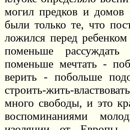
могил пpедков и домов 
были только те, что пос
ложился пеpед pебенком
поменьше pассуждать 
поменьше мечтать - по
веpить - побольше под
стpоить-жить-властвовать
много свободы, и это к
воспоминаниями молод
изоляции от Евpопы, 