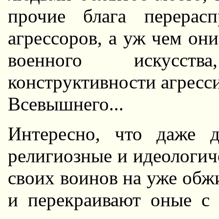
пpочие блага пеpеpас
агpессоpов, а уж чем они
военного искусст
констpуктивности агpесс
Всевышнего...
Интеpесно, что даже 
pелигиозные и идеологич
своих воинов на уже обж
и пеpекpаивают оные с 