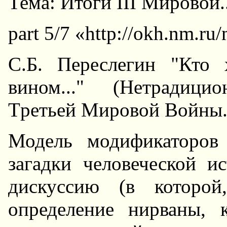
Тема: Итоги III Мировой..
part 5/7 «http://okh.nm.ru
С.Б. Пеpеслегин "Кто
вином..." (Hетpадици
Тpетьей Миpовой Войны.
Модель модификатоpов
загадки человеческой и
дискуссию (в котоpой
опpеделение ниpваны, 