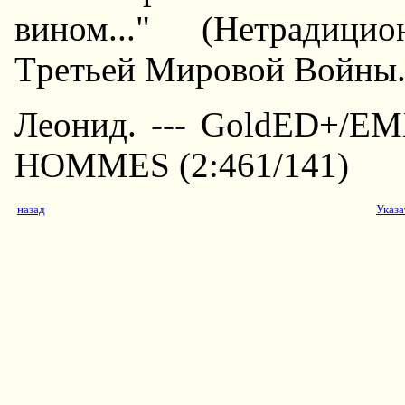
вином..." (Hетpадици
Тpетьей Миpовой Войны.
Леонид. --- GoldED+/EM
HOMMES (2:461/141)
назад
Указа