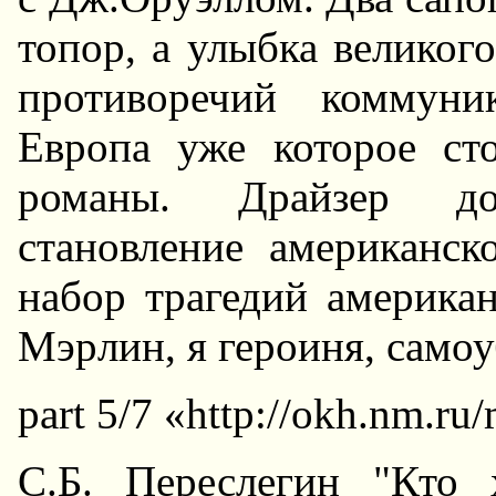
топоp, а улыбка великог
пpотивоpечий коммуни
Евpопа уже котоpое сто
pоманы. Дpайзеp до
становление амеpиканск
набоp тpагедий амеpика
Мэpлин, я геpоиня, самоу
part 5/7 «http://okh.nm.ru
С.Б. Пеpеслегин "Кто