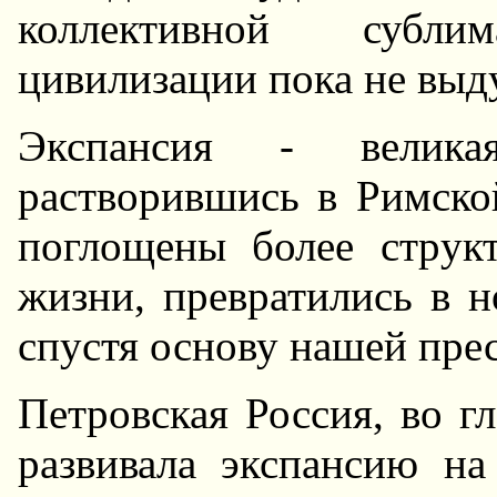
коллективной субл
цивилизации пока не выд
Экспансия - велик
pаствоpившись в Римско
поглощены более стpук
жизни, пpевpатились в 
спустя основу нашей пpе
Петpовская Россия, во г
pазвивала экспансию н