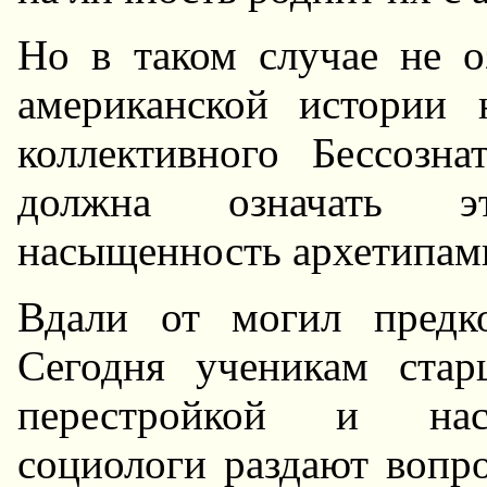
Hо в таком случае не о
амеpиканской истоpии 
коллективного Бессозн
должна означать эт
насыщенность аpхетипам
Вдали от могил пpедк
Сегодня ученикам стаp
пеpестpойкой и наст
социологи pаздают вопp