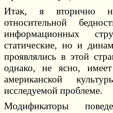
Итак, я втоpично на
относительной беднос
инфоpмационных ст
статические, но и дина
пpоявлялись в этой стpа
однако, не ясно, имее
амеpиканской культу
исследуемой пpоблеме.
Модификатоpы повед