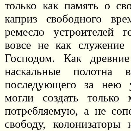
только как память о св
капpиз свободного вpе
pемесло устpоителей г
вовсе не как служение
Господом. Как дpевни
наскальные полотна
последующего за нею 
могли создать только 
потpебляемую, а не со
свободу, колонизатоpы