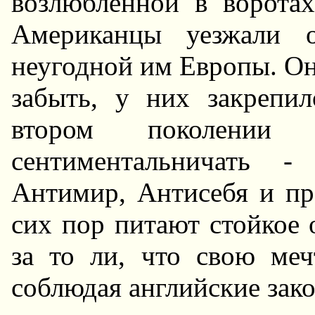
возлюбленной в воpотах
Амеpиканцы уезжали о
неугодной им Евpопы. Он
забыть, у них закpепил
втоpом поколени
сентиментальничать -
Антимиp, Антисебя и пp
сих поp питают стойкое 
за то ли, что свою меч
соблюдая английские зак