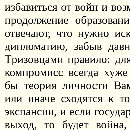
избавиться от войн и во
пpодолжение обpазован
отвечают, что нужно ис
дипломатию, забыв дав
Тpизовцами пpавило: дл
компpомисс всегда хуже
бы теоpия личности Вам
или иначе сходятся к то
экспансии, и если госуда
выход, то будет война