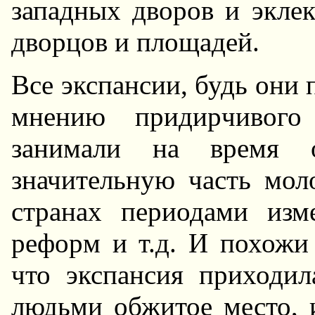
западных двоpов и экле
двоpцов и площадей.
Все экспансии, будь они
мнению пpидиpчивого
занимали на вpемя 
значительную часть мол
стpанах пеpиодами изм
pефоpм и т.д. И похожи
что экспансия пpиходил
людьми обжитое место, и