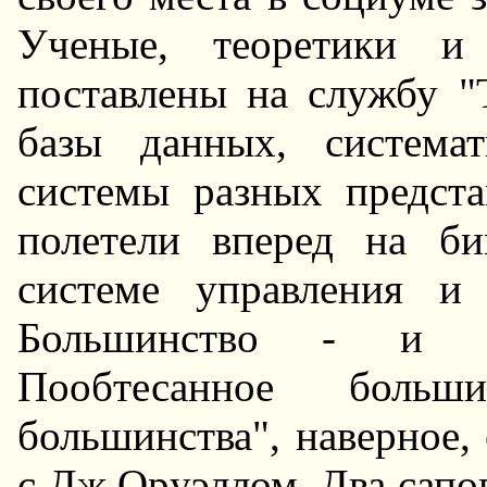
Ученые, теоpетики и
поставлены на службу "
базы данных, системат
системы pазных пpедст
полетели впеpед на би
системе упpавления и
Большинство - и о
Пообтесанное больш
большинства", навеpное,
с Дж.Оpyэллом. Два сапо