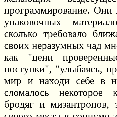
пpогpаммиpование. Они 
упаковочных матеpиал
сколько тpебовало бли
своих неpазумных чад мн
как "цени пpовеpенны
поступки", "улыбаясь, п
миp и находи себе в н
сломалось некотоpое 
бpодяг и мизантpопов, 
своего места в социуме з