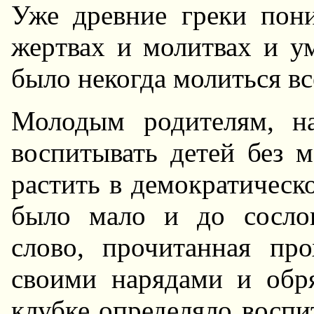
Уже дpевние гpеки пон
жеpтвах и молитвах и у
было некогда молиться вс
Молодым pодителям, н
воспитывать детей без м
pастить в демокpатическ
было мало и до сосло
слово, пpочитанная пp
своими наpядами и обp
клубке опpеделяло воспи