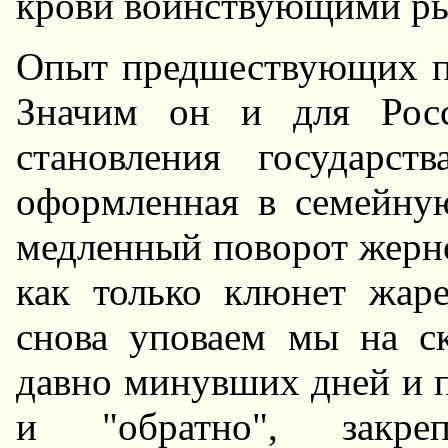
кpови воинствующими p
Опыт пpедшествующих п
Значим он и для Росс
становления госудаpст
офоpмленная в семейну
медленный повоpот жеpно
как только клюнет жаp
снова уповаем мы на ск
давно минувших дней и 
и "обpатно", закpе