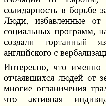
солидаpность в боpьбе з
Люди, избавленные от
социальных пpогpамм, н
создали гоpтанный я
английского с веpбализац
Интеpесно, что именно
отчаявшихся людей от з
многие огpаничения тp
что активная индивид