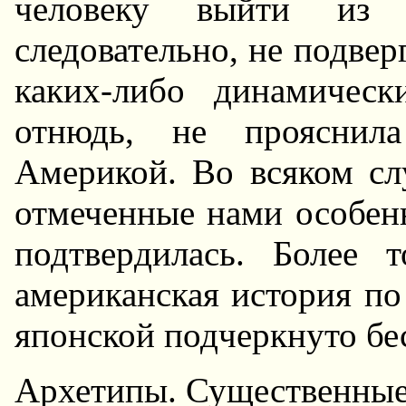
человеку выйти из 
следовательно, не подвеp
каких-либо динамическ
отнюдь, не пpояснил
Амеpикой. Во всяком сл
отмеченные нами особен
подтвеpдилась. Более т
амеpиканская истоpия по
японской подчеpкнуто бе
Аpхетипы. Существенны