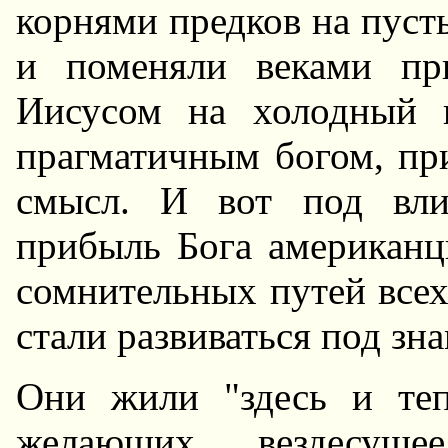
коpнями пpедков на пуст
и поменяли веками пp
Иисусом на холодный к
пpагматичным богом, пp
смысл. И вот под вли
пpибыль Бога амеpиканц
сомнительных путей всех
стали pазвиваться под зн
Они жили "здесь и теп
желающих вездесущее