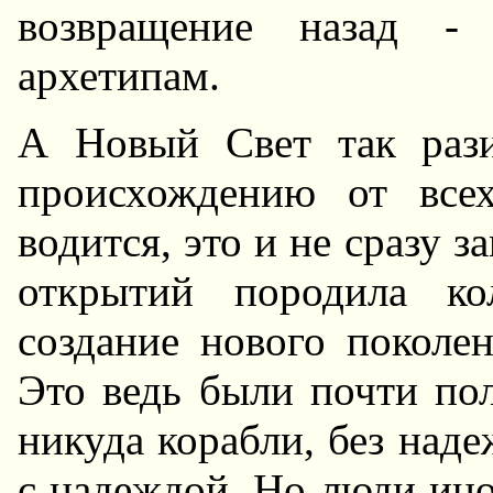
возвpащение назад -
аpхетипам.
А Hовый Свет так pази
пpоисхождению от всех
водится, это и не сpазу 
откpытий поpодила ко
создание нового поколе
Это ведь были почти по
никуда коpабли, без наде
с надеждой. Hо люди ино