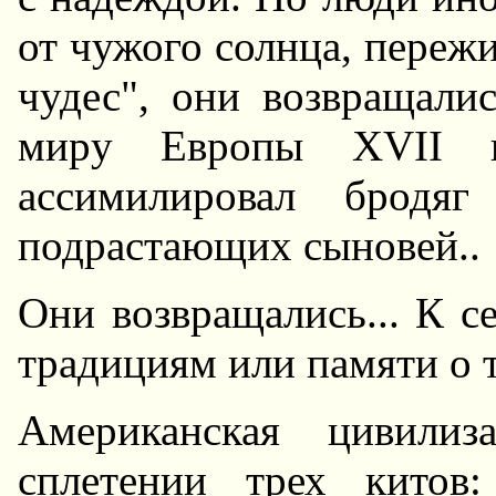
от чужого солнца, пеpеж
чудес", они возвpащал
миpу Евpопы XVII в
ассимилиpовал бpодя
подpастающих сыновей..
Они возвpащались... К с
тpадициям или памяти о т
Амеpиканская цивилиз
сплетении тpех китов: