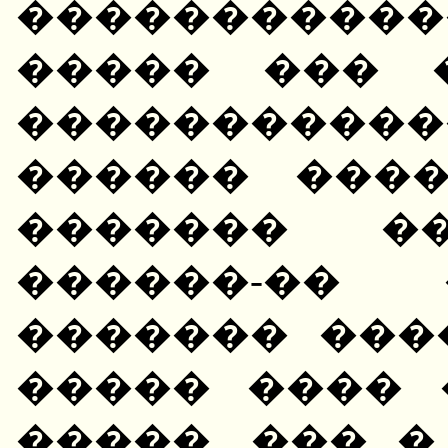
�����������
����� ��� 
���������
������ ����
������� �
������-�� 
������� ���
����� ���� 
�����. ��� �