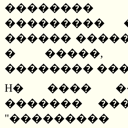
��������
��������� 
������ �����
� �����, 
�������� ���
H� ���� ��
������� ��
"�������