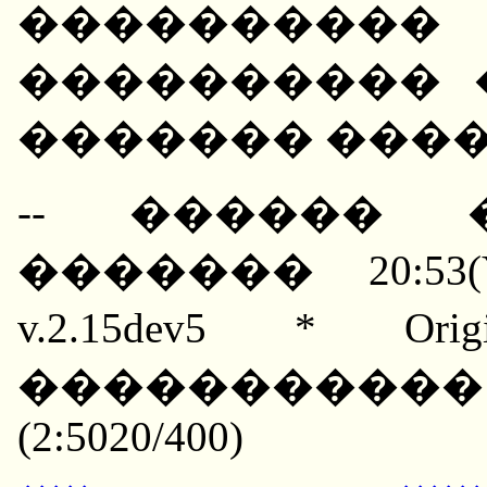
��������
���������� 
������� ����
-- ������ 
������� 20:53(YE
v.2.15dev5 * Or
����������
(2:5020/400)