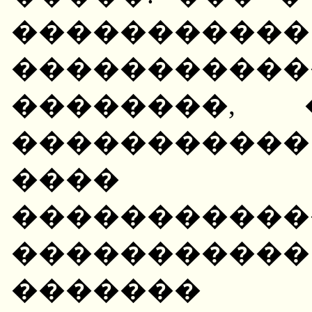
��������
����������
��������, 
���������
���� �
�����������
���������
�������