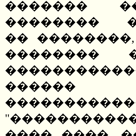
������� �
�������� �
�� ��������,
�������� 
����������
������
������
"����������
���� ����, 