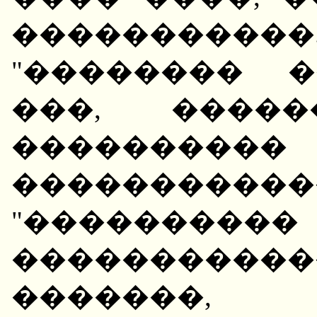
���������
"�������� �
���, �����
�����
�������
"�������
�����������
�������,