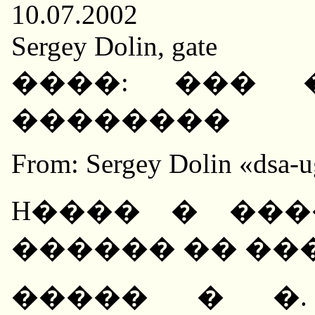
10.07.2002
Sergey Dolin, gate
����: ��� 
��������
From: Sergey Dolin «dsa-u
H���� � ���
������ �� ��
����� � �.