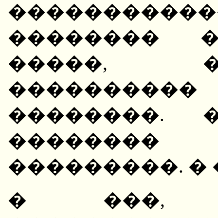
�����������
�������� �
�����, 
���������
��������. 
�������� 
���������. � 
� ���, 