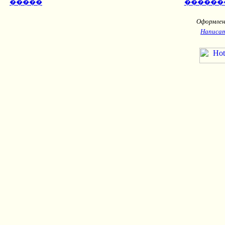
�����
������
Оформлени
Написат