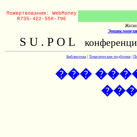
Пожертвования: WebMoney
R735-422-558-796
Жизнь
Энциклопеди
S U . P O L
конференци
Библиотека
|
Тематические подборки
|
П
��� ���
��