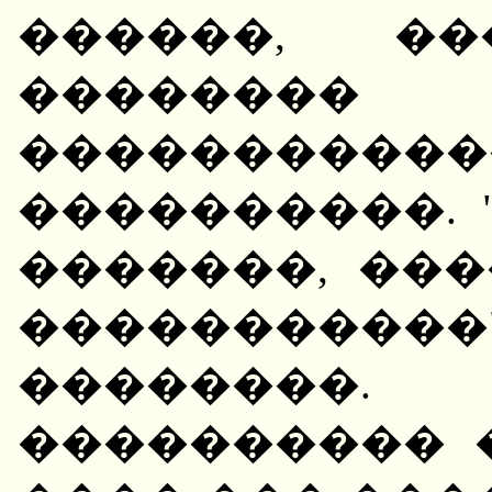
������, ��
��������
�����������
����������. 
�������, ��
����������
��������.
���������� 