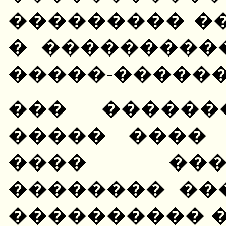
��������� �
� ���������
�����-������
��� ������
����� ����
���� ���
�������� ��
���������� 