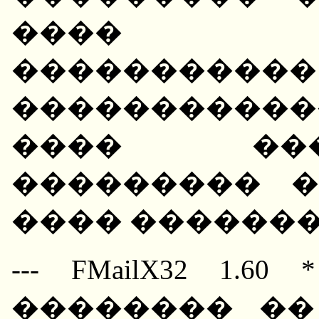
���� �
����������
������������
���� ��
��������� 
���� �������
--- FMailX32 1.6
�������� �� ��