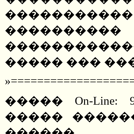
�����������
����������
�����������
����� ��� ��
»==================
����� On-Line:
����� �����
������