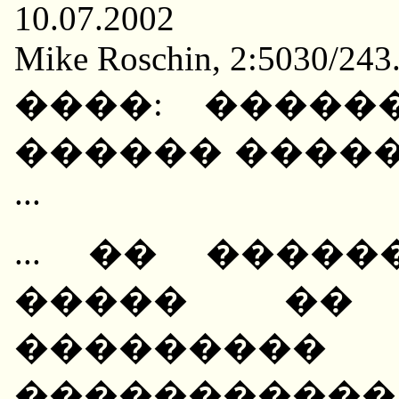
10.07.2002
Mike Roschin, 2:5030/243
����: �����
������ �����
...
... �� ����
����� ��
�������
��������