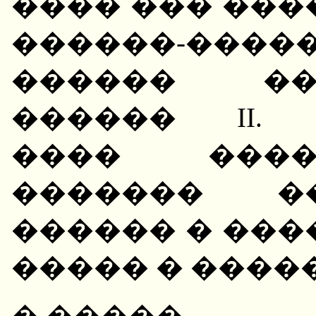
���� ��� ���
������-����
������ ��
������ II.
���� ����
������� �
������ � ���
����� � ����
�.�����