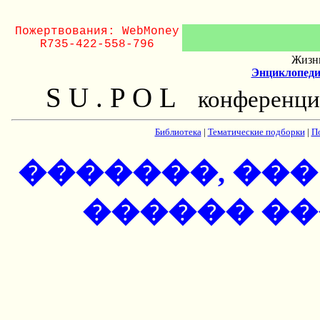
Пожертвования: WebMoney
R735-422-558-796
Жизнь
Энциклопеди
S U . P O L
конференци
Библиотека
|
Тематические подборки
|
П
�������, ���
������ ���