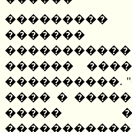
��������� 
������� 
����������
������ ���
����������. 
���� � �����
����� �
����������