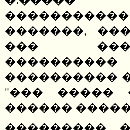
����������
�������, ��
��� ���
���������
���������� �
"��� ����� 
������ �����
��������� 