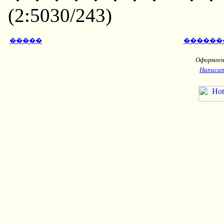
(2:5030/243)
�����
������
Оформлени
Написат