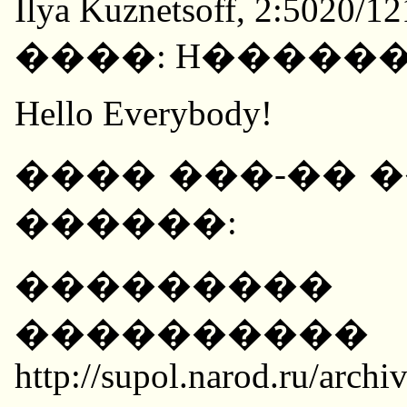
Ilya Kuznetsoff, 2:5020/1
����: H�����
Hello Everybody!
���� ���-�� �
������:
��������
�������
http://supol.narod.ru/arch