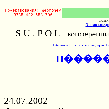
Пожертвования: WebMoney
R735-422-558-796
Жизнь
Энциклопеди
S U . P O L
конференци
Библиотека
|
Тематические подборки
|
П
H����
24.07.2002