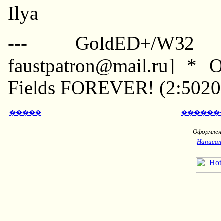
Ilya
--- GoldED+/W32 1
faustpatron@mail.ru] * 
Fields FOREVER! (2:5020
�����
������
Оформлени
Написат