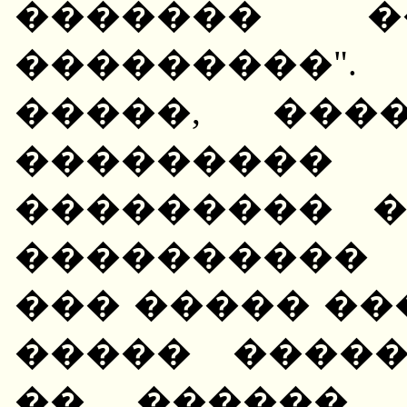
������� �
���������"
�����, ���
���������
��������� 
���������� 
��� ����� ��
����� ����
�� ������.