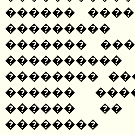
������ ����
��������
������� ��
���������
�������� ��
������ ���
������ �� 
��������