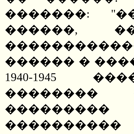
�������: "
������, �
����������
������ � ���
1940-1945 �
�������� 
�������
����������