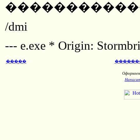
������������
/dmi
--- e.exe * Origin: Stormb
�����
������
Оформлени
Написат