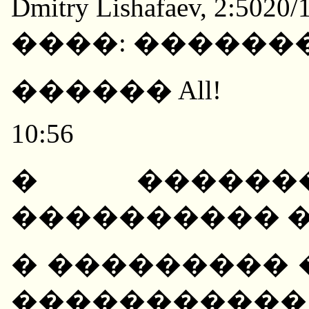
Dmitry Lishafaev, 2:5020/
����: ������
������ All!
10:56
� ������
���������� 
� ��������� 
����������