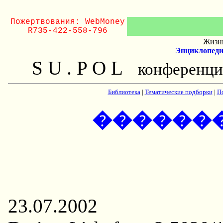
Пожертвования: WebMoney
R735-422-558-796
Жизнь
Энциклопеди
S U . P O L
конференци
Библиотека
|
Тематические подборки
|
П
������
23.07.2002