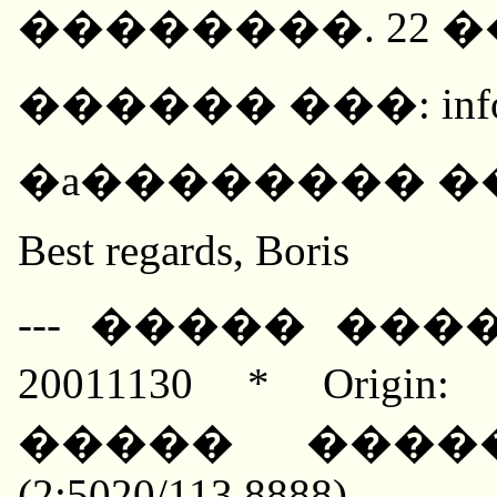
��������. 22 �
������ ���: info@g
�a�������� �����
Best regards, Boris
--- ����� ����
20011130 * Orig
����� ����
(2:5020/113.8888)