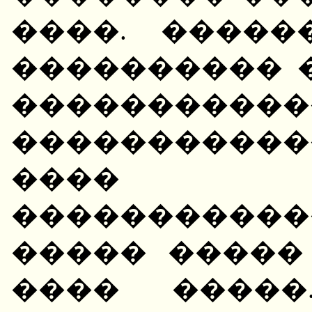
����. �����
���������� 
�����������
����������
���� 
����������
����� �����
���� �����