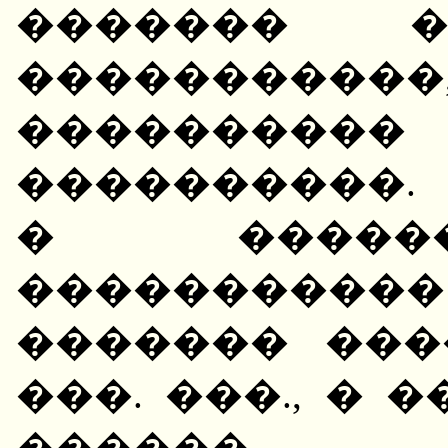
������� 
���������
�������
����������.
� �����
����������
������� ���
���. ���., � 
������ ��