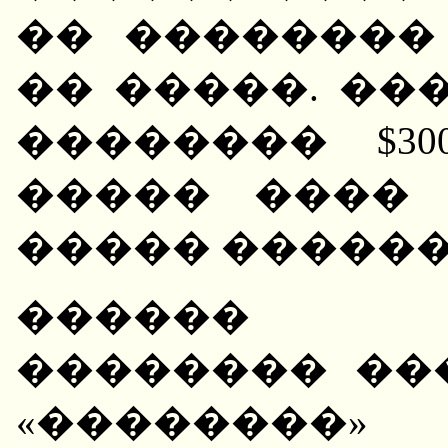
�� ��������
�� �����. ��
�������� $30
����� ����
����� ������
������ «
�������� ��
«��������