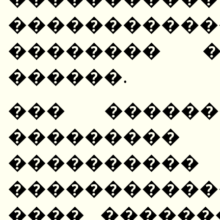
����������
�������� �
������.
��� ������
������
����������
������������
���� ������