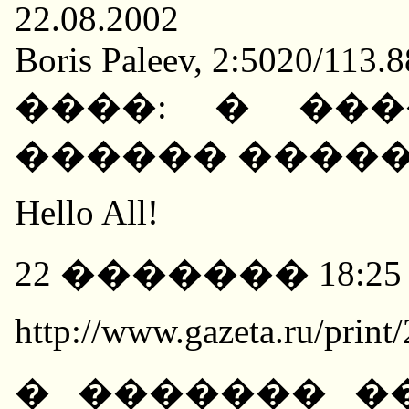
22.08.2002
Boris Paleev, 2:5020/113.
����: � ��
������ ����
Hello All!
22 ������� 18:25
http://www.gazeta.ru/prin
� ������� �