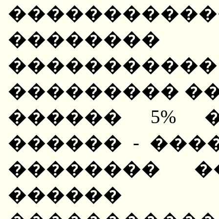
�����������
������
�������
��������� ��
������ 5% 
������ - ���
�������� �
������