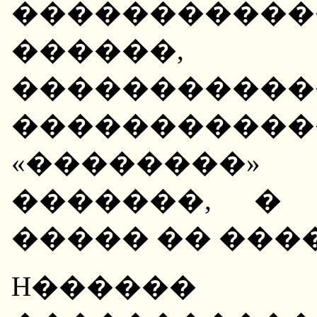
�����������
������, �
�����������
�������
«��������»
�������, �
����� �� ����
H������ 