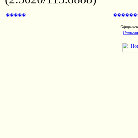
�����
������
Оформлени
Написат