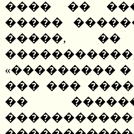
���� �� ��
����� ������
�����, ��
��������
«��������� �
��� ��� ���� 
�� �����
�����������
�����������