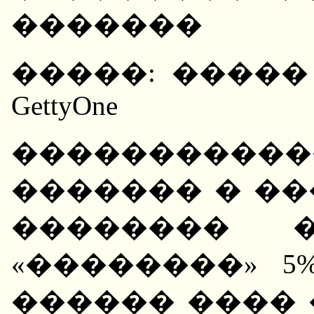
�������
�����: �����
GettyOne
����������
������� � �
�������� �
«��������» 5
������ ����