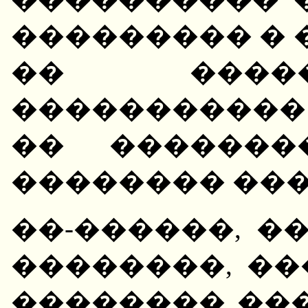
��������� � 
�� ����
�����������
�� �������
�������� ���
��-������, �
��������, �
�������� ��