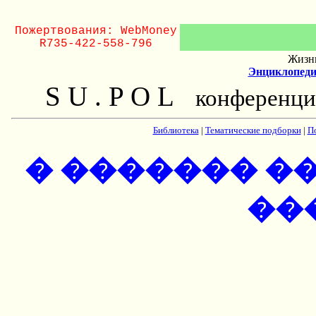
Пожертвования: WebMoney
R735-422-558-796
Жизнь
Энциклопеди
S U . P O L
конференци
Библиотека
|
Тематические подборки
|
П
� ������� �
��