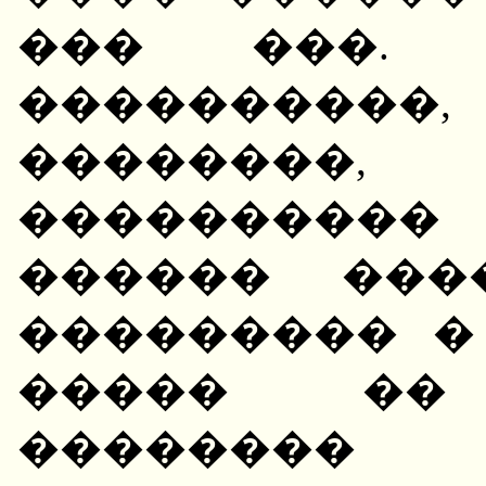
��� ���. �
���������
��������
����������
������ ���
��������� �
����� �� 
�������� 