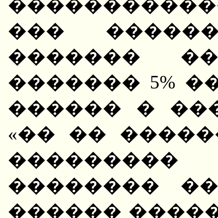
�����������
��� ������
������� �
������� 5% �
������ � ��
«�� �� �����
��������
�������� �
������ �����