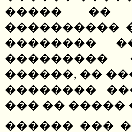
����� �� 
���������� �
�������� �
��������� 
������, �� �
�������� ��
��� �� ����� 
������ ��� �