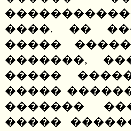
������������
����. �� �
����� ����
�������, �
����� �����
����� �����
������� ��
����� ������