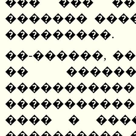
��� ��� ��
������� ���
���������.
��-������, �
�� ������
��������
����������
���� � ���
���������� 