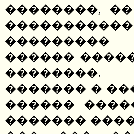
��������, ��
�������
��������� 
������ ����
��������.
������� � ��
������ ����
������� �����