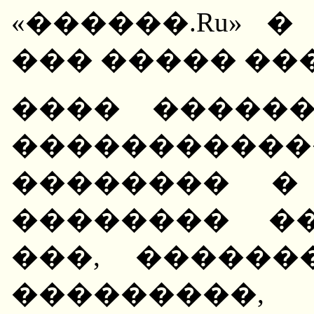
«������.Ru» 
��� ����� ��
���� �����
�����������
�������� � 
�������� ��
���, ������
���������