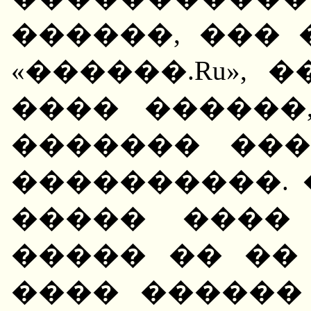
������, ���
«������.Ru», 
���� ������
������� ��
����������. 
����� ����
����� �� ��
���� ������