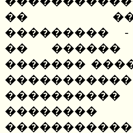
����������
�� �����
��������� -
�� ������ 
������� ���
�������
��������
������
��������