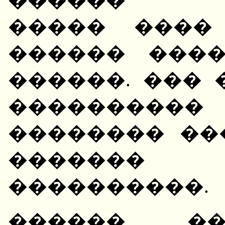
����� ����
������ ���
������. ��� 
���������
�������� ��
������� 
����������.
������ ��