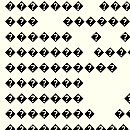
������� ����
��� �����
������ � �
������� ���
��������
������� �
������� �
�������� �
���������