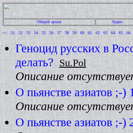
Общий архив
Аудио
<<
51
52
53
54
55
56
57
58
59
60
61
62
63
64
65
66
Геноцид русских в Росс
делать?
Su.Pol
Описание отсутствуе
О пьянстве азиатов ;-) 
Описание отсутствуе
О пьянстве азиатов ;-) 