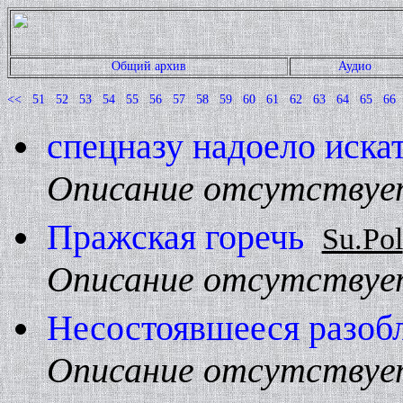
Общий архив
Аудио
<<
51
52
53
54
55
56
57
58
59
60
61
62
63
64
65
66
спецназу надоело иска
Описание отсутствуе
Пражская горечь
Su.Pol
Описание отсутствуе
Hесостоявшееся разоб
Описание отсутствуе