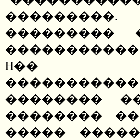
���������.
��������� 
����������
H�� �
������������
�������� �
�������� ��
����� ����