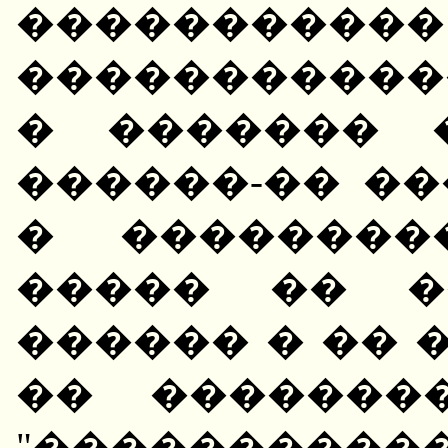
�����������
����������
� ������� 
������-�� ��
� ��������
����� �� �
������ � �� 
�� �������
"������������