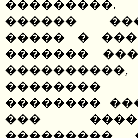
���������.
������ ��
����� � ���
������� ���
����������
��������
�������� ��
��� ����
���������,