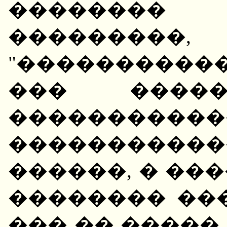
��������
���������,
"������������
��� �����
�����������
����������
������, � ��
�������� ��
��� �� �����