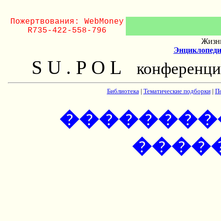
Пожертвования: WebMoney
R735-422-558-796
Жизнь
Энциклопеди
S U . P O L
конференци
Библиотека
|
Тематические подборки
|
П
��������
������