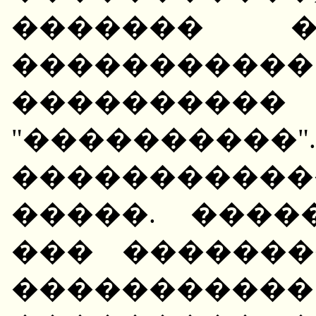
������� �
��������
����������
"����������
����������
�����. ����
��� �������
����������