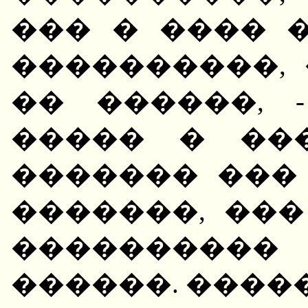
��� � ���� 
����������,
�� ������, 
����� � ��
������� ���
�������, ���
����������
������. ����