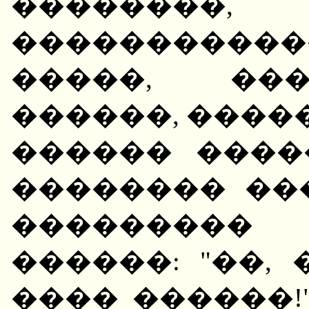
��������
�����������
�����, ���
������, ����
������ ����
�������� ��
��������� 
������: "��, 
���� ������!