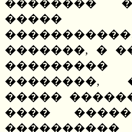
�������� �
����� 
����������
�������, � 
��������
��������, 
����� ������
���� �����
��������