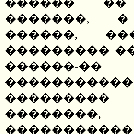
������ ��
�������, 
������, �
��������� �
������-�
��������
��������� 
�������
����������