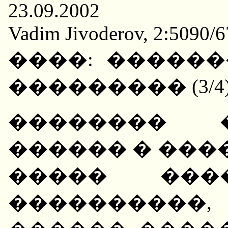
23.09.2002
Vadim Jivoderov, 2:5090/6
����: �����
��������� (3/4
�������� 
������ � ���
����� ���
����������