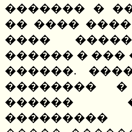
������� � �
�� ���� ����
���� ����
������ � ���
������. ���
�������� �
������ 
��������� 