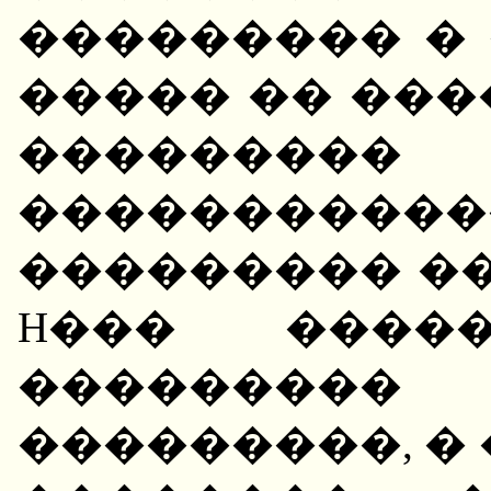
��������� � 
����� �� ���
�������
���������
��������� ��
H��� ����
��������� 
���������, �