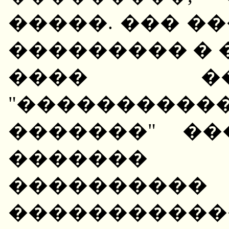
�����. ��� �
��������� � 
���� �
"����������
�������" ��
�������
������
����������