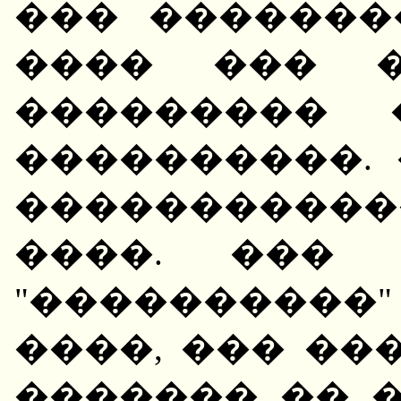
��� ��������
���� ��� �
��������� 
����������.
�����������
����. ��� 
"����������"
����, ��� ��
������� �� �