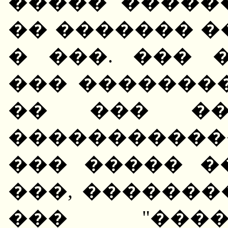
����� �����
�� ������� ��
� ���. ��� 
��� ��������
�� ��� ��
�������������
��� ����� �
���, �������
��� "����