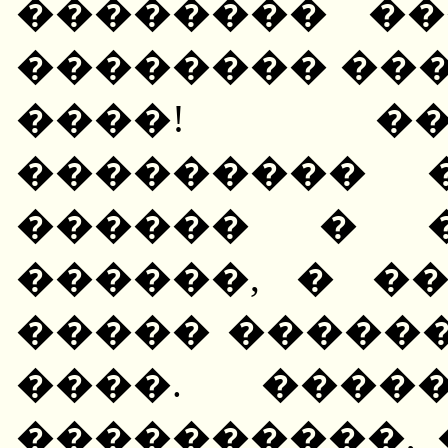
�������� ��
�������� ��
����! ��
��������� 
������ � �
������, � �
����� ������
����. ����
����������,