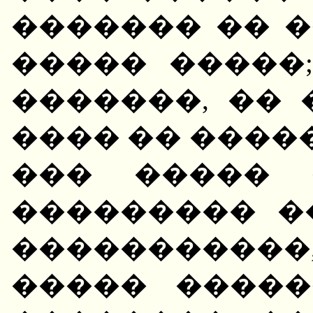
������� �� �
����� �����
�������, �� 
���� �� ����
��� ����� 
��������� �
����������
����� �����