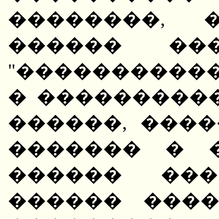
��������, 
������ ��
"�����������
� ����������
������, ���
������� � 
������ ���
������ ���