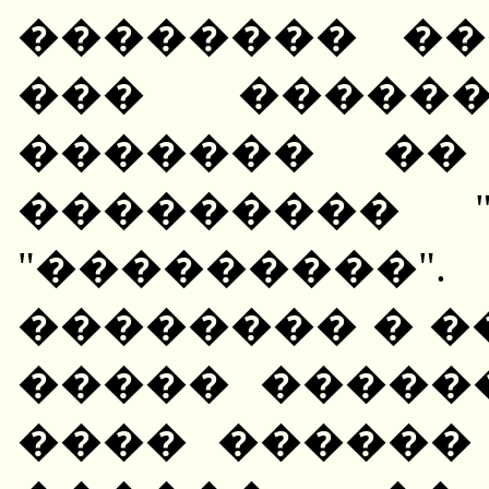
�������� ��
��� ������
������� ��
��������� 
"���������
�������� � �
����� �����
���� ������