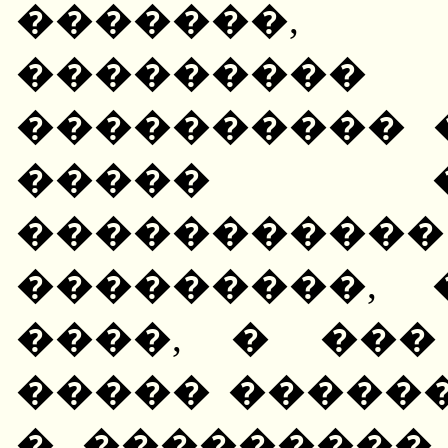
�������, 
�������
���������� 
����� 
���������
���������, 
����, � ��
����� �����
� ���������..