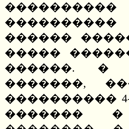
�������
����������
������ ����
����� �����
������. � 
�������, �
���������� 4-
������� � 
��������, 