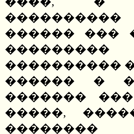
����, � 
���������
������ ��� 
�������
���������� �
������ � �
������� ���
�����, ����
�������