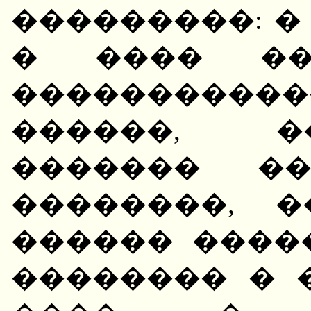
���������: �
� ���� ��
���������
������, �
������� �
��������, 
������ ����
�������� � 