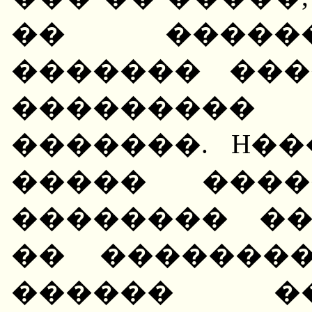
�� �����
������� ���
���������
�������. H�
����� ����
�������� ��
�� �������
������ �