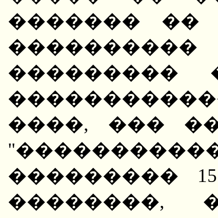
������� ��
����������
��������� 
����������
����, ��� �
"���������
��������� 1
��������, 