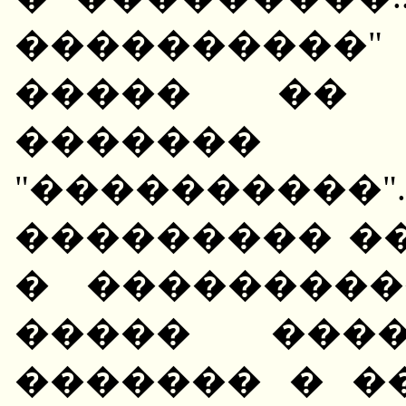
����������"
����� �� 
������� 
"���������
��������� ��
� ���������
����� ����
������� � �