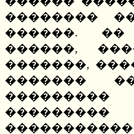
������ ����
�������� �
������. ��
������, ��
�������, ���
������� �
��������
������
����������