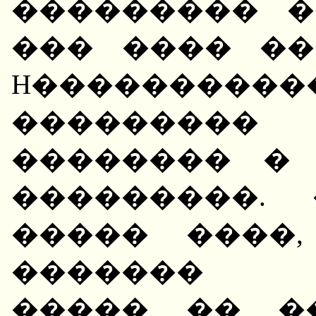
��������� �
��� ���� ��
H��������
��������
�������� �
���������.
����� ����
������� �
����� �� �