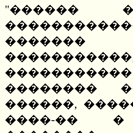
"������ �
����������
������� 
����������
����������
�������� �
������, ���
����-�� 