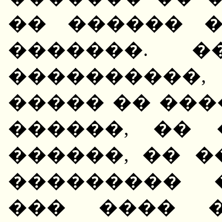
�� ������ 
�������. �
����������
����� �� ���
������, �� 
������, �� �
��������� 
��� ���� �