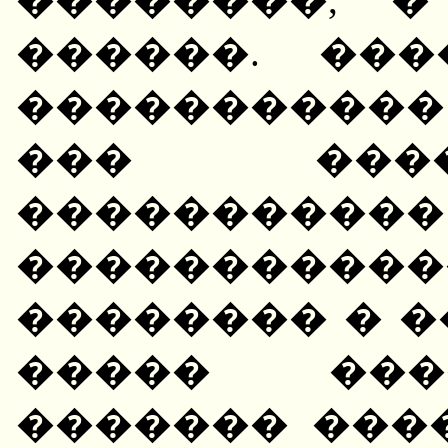
������. ��
����������
��� ���
�����
����������
�������� � �
����� ���
������� ���