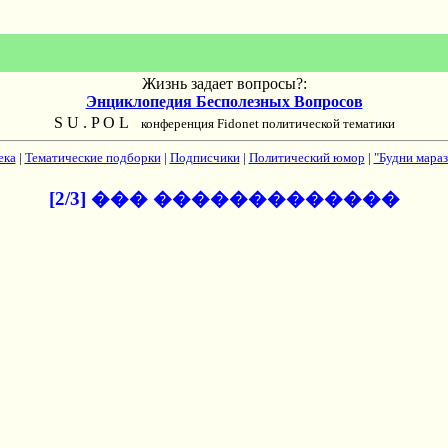
Жизнь задает вопросы?:
Энциклопедия Бесполезных Вопросов
S U . P O L
конференция Fidonet политической тематики
ека
|
Тематические подборки
|
Подписчики
|
Политический юмор
|
"Будни мараз
[2/3] ��� �������������