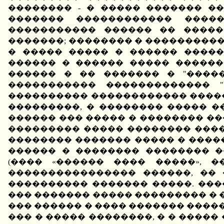
�������� - � ����� ������� ��
������� ������������ �����
����������� ������ �� �����
�������; �������� � ����������
� ����� ����� � ������ ����
������ � ������ ����� ������
������ � �� ������� � "����
����������� ������������� "
���������� ������������ ������
���������, � �������� ����� 
������ ��� ����� � �������� �
��������� ����� �������� ����
�������� ������� ����� � �����
������ � �������� �������� �
(���� «������ ���� �����», 
���������������� ������, ��
���������� ������� �����. ���
��� ������� ����� ��������� � �
��� ������ � ���� ������� ����
��� � ����� ��������, � � ����