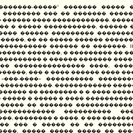
��������-�����" ������� ����� 
� �������� ��� �� ������� ����
� ������ ���� ������������. �����
� � ����� �����������, ������ � 
����� ������ ��������� ������
�������, �� �� ����� ������ �����
���������� ������ �� �������. 
������ �������, � ��������� �� ��
 ��������� � ������ ������� ���
��� ��������������� ����, ����
������, ��� � ���� ������ ���� ��
 «���-����» ���������� �������
������������. ������������ �����
��� �� �������� � � ���� ������ «
��� ����� � ����� � ���� ���������
������ �� ������� ������������
������������ ���������� ���
���, �������� � ����. � ��� ������
�� ��� � ����� �� �� ��������
����, ����� ����� ����� �� ���