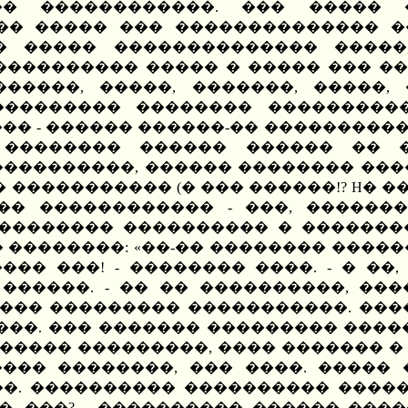
� ������������. ��� ����� 
�� ����� ��� �������������� �
 ����� �������������� �����,
��������� ����� � ����� ��� ��
������, �����, �������, �����,
��������� �������� ����������
�� - ������ ������-�� ����������
�������� ������ ������ �� �
����������, ������ �������� ���
����������� (� ��� ������!? H� ��
�� ������������ - ���, �������
������� ���������� � ���������
� ��������: «��-�� �������� �����
��� ���! - �������� ����. - � ��,
������. - �� �� ����������, ���
�� ��������� �����������. ������
�����. ��� ������� ��������� ����
������ ���������, ���� ������� � 
���� ��������, ��� ����. ����� 
�. ���������� ���������� �������
�, ���? - ���������� ������ ����