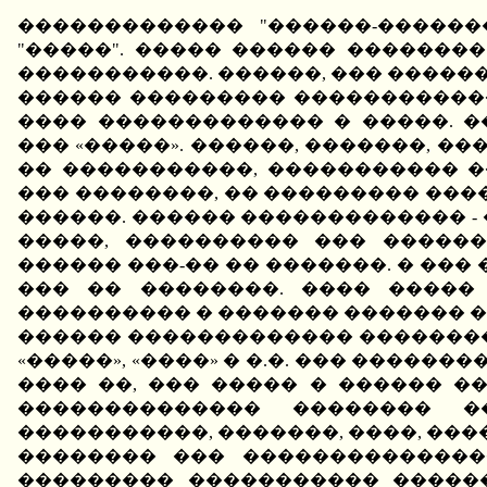
������������� "������-�����
"�����". ����� ������ �������
�����������. ������, ��� �����
������ ��������� ������������
���� ������������� � �����. 
��� «�����». ������, �������, �
�� �����������, ����������� �
��� ��������, �� ��������� ���
������. ������ ������������� -
�����, ���������� ��� �����
������ ���-�� �� �������. � ��� 
��� �� ��������. ���� �����
���������� � ������� ������� 
������ ������������� ����������
«�����», «����» � �.�. ��� �����
���� ��, ��� ����� � ������ �
�������������� �������� �
�����������, �������, ����, ���
�������� ��� ��������������
��������� ����������� �����