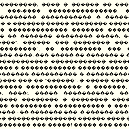
��������, ���� � ������ �� ���
 ���-���� ���������������. 
�������� ����������� � �����
� � ������� ����� �������� ����
�� ������������� ������� �����
� �� ������� �������� �����, 
����". ������ ��� �������� ���
��������", �� ��������� ��� 
� ����, ��� ����� �� ������� � �
������������ ������������ �����
���� � ������������ ������������
������ ���������� � ����������
��� ��� �� "������". � ����� ���
����� ������������; � �������
��. ����), ����� ����������� �
 ���� �������� � �������� ���
�� ��������� ����������� � ���
��� - �� ������� ���. � ������ �
�� ��������������� ������ ���� ��
� ������� ��� �����! ����� ��� ��