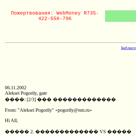
Пожертвования: WebMoney R735-
422-558-796
Библиот
06.11.2002
Aleksei Pogorily, gate
����: [2/3] ��� �������������
From: "Aleksei Pogorily" «pogorily@nm.ru»
Hi All,
����� 2. ������������� VS �����