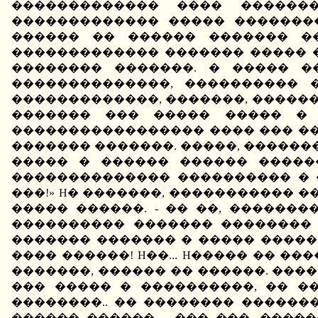
������������� ���� �������
������������� ����� �������
������ �� ������ ������� ��
������������� ������� ����� �
�������� �������. � ����� �
��������������, ���������� 
�������������, �������, ������
������� ��� ����� ����� � 
����������������� ���� ��� �
������� �������. �����, ������� 
����� � ������ ������ �����
�������������� ���������� � �
���!» H� �������, ����������� �
����� ������. - �� ��, ��������
���������� ������� �������� 
������� ������� � ����� ������
���� ������! H��... H����� �� �
�������, ������ �� ������. ���
��� ����� � ����������, �� �
��������.. �� �������� �������
������ ������. - ��� ���, �����