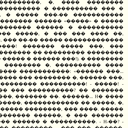
���������, �, ���� ��������
��������� � ���������� ��� �
 � ����� ���-�� �����������
������� ������ «�����» � �����
 ������� ������ � ����������
�� �����, � ��� ��� ���� ��,
, ��� ��-�� ����� �������������
���! ������� ����� ���, ���
������� �� ��������� ��������
 ����� � ������ ���!). � ��������
 �������� �, ���������� ����
�� �����������: «������ ���...
���� ��� �������� �, ������ ���,
 �������� ����������! - �����! -
�� ��� ����������? �� �������
, ������� ��. ������... H� ����
�����, ������������ �� �����, �,
����� ��������, ��� ����. �����
������� ������, � ��� �������
 ������ � ����������. - H-��? -
�� ���������. - ��� ���, ������,