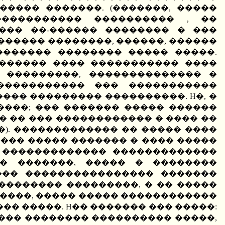
����� �������. (�������, �����
����������� ���������� , ��
��� ��-������ �������� � ���
������ ��������, ������, ������
������ �������� ����� �����.
������� ���� ����������� ����
 ���������, �������������� �
����������� ��� �����������
��� ��������� ����������. H�, �
���; ��� ������� ����� ������
 �� ��� ������������ � ���� ��
). ������������� �� ����� ����
���� ����� ������� � ���� �����
, ������������� �������������
�� �������, ����� � ��������
��� ���������������� �������
�������� ���������, � �� �����
������, ����� ����� ������������
� �����. H�� ������� ��� �����:
���� �������� ���������� �����,