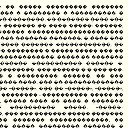
� �� ����� ��������� �������
���� � �������� � ���������� �
� ��������, �� ������� ���� ���
������� �� ���� �����: ������,
������� ���������������������
���� ������� �������, � ���� ���
H���� ������� ������������, ��
� �������� � ����� ����� ��� ��
�������������. ����� �� �������
������ ����������� ������ �:
��������: ��� ������ � � ��� ���-
� � ��������� ������, �� ���
��� ����, ��� �� �������������
�����». ��� �� «�����», «�����»,
� �������� - ����������. ����� ��
, ����� ���� �� ���� � �������
 ���������� �����. «�����»
�, ��� ��� ������� ����� �������
�. ������� �������������, ��
�� ����� ��������� ������� �