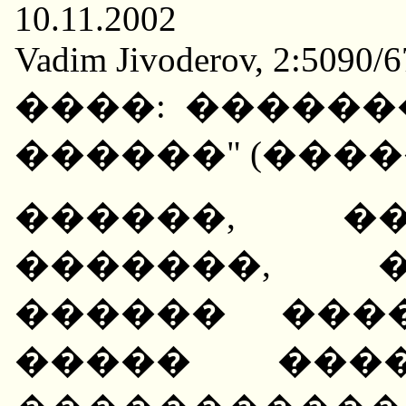
10.11.2002
Vadim Jivoderov, 2:5090/6
����: ������
������" (������
������, �� ���������� �������, ����� ������ ������ ���������� �����, ����� ����� � ������ ������������ ����������: ������������� ������� - �������, ��������� � "������� �������", �.�. � �������� ���������� ��������� � �������� ������, ������, � ��������, ���������� ������ �� ����������� ������������ ������ � �������� ���������������� ������, �������� ���������� ����� � ������� ��� �������� ����������������� ����� ������, �� ������������ ������������ ��������� � ��������������� ���������. � ���������� ������� ��� ������ ��������� ������������, ��� ��������� �������� ��������� ��� ������� �����������. �. ������� � ����� ����������� �� ��������� ����������� ������ � ��� 1997 ���� ������: "��������� ������ ��� �������� � ��������� ���� � ��� ��������� ����������� ���������� ������������ ������� ����� �� ���������� ����� �� ���������� ������ ����, � ����� ����������� �������� �����... �� �������� ����, ��� ��������� ������� ��������� ������ ����������� ������� �����. ������, � ����� ������- ------------------------------------ 1 ���������-������������� ��������� ���������� ��������� � ������ ��������� 1992 ����// ������������� ������, 1992, � 30, ����. �.5. -"�������� ����" ������� �� ����������� �.����������� �������� ���� ���������� � ������������� ������ "������������� � ������ �������� 1992 �.", ���, ����������, ������� �� "��������� ��� �����������" ����� ������������� ������� "����" �������� ������������� ������ (����-������� �. ���������, ����������, �������������: ������ �� ������ ����. �" 1999. �. 165). 763 ������ ��������: �� �������� �������� ��������... �� ������ ���� �� � ���� �������� �������� ��������������� ����� �� 15 ���� ��������, ����� ���� ������, �������, ����������� ������ � �.�. ��� �������������� ������� ��� �������� �� �������� ����� ����� ����� 20 ����� ���� ����, ����� 50 ����� ���� ��������, 2 ������ ���� �����, ��������, ��������..."1 ������ ��� ���-������ ��������. ����� ��� ���������, ��� ���������� ��������� ������� ��������� ���� "�� ���������� ���������-������������ ���������".2 "������������� ���", ���������� ��������� ����������� � ��������, �� �������, ��� ������� �������� ���������, "������ ������", �������� ����������� ������������ �� �������. "��������, - ����� �.�.��������, - �� ������� �� �� ������ � ������������� �������, ���� �� �� ������. �� �������, ������� ��� ������ ������� ������� ������������, ��������� ��� � 1986 ���� �� ������������� �������� � ����� �� ����������� �� ������� ����� ��� �����������. ������� ���������� ��������� ����� ��� - �� ������ ���������� ������� � ������ �� ������ ���������� ��������� ����������. ������ �� ����� ������ ������ �������� �� ���������� �, ������� ����-����� �� ������� � ��������� �� ������������ �������������, ��������� �� ���� �� �������� ������ �������� �������".3 �� ��� ���� ������������ ���������������� �������� �� ���������� ��������������� ���������� ����� (���). � ������� "���������" ������ "�����������": ���, ��������, ������, �����, �������� � ��. ������ �� ������� �������������� ���� �� �������, �� �������, �� ������������� ��� � ���������� ���������������� ���- ---------------------------------------- 1 ��� �������� �� ����������� ������������� ���������� ������ ����������� ���������� ��� �� �����-���������� � ������������� ������� �.�.����� �� ����� ������������� ��� ������ � �������� ������� "�����-������������� �����������" (�����-������������� �����������, 1998. � 11-12, 6 ���). 2���������� �.�. ������ � ������. �.33. 3�������� �.�. ������ � ������. �� ������� ���������� ������������. � ,1997. �.5. 764 ������. ��� ��� ���� �������������, ����� ��� ����� �������. �������� - ��� ��� ���������� � ������� ������������ ��� ���������. ���������� �������, ��� � ��� ����� ��������� �������� ���������� (����� 200) ����������� ������������, ������� "�������� ����� ��������� �� ������ ����������, �� � ����������� �������� � �������. �� ������ �� �������������, �� ������� ���� ����� ������. � ���������� ������������� ������ �� ���� ���� ����������� ������ ������. ���, ��������, �������� �� ��������������� � 141 �.������ �������� ���������� ��� �.��� ����������� ������ ����������� ����������� ������ � ����������. � ������ ������� �� � 188 �� 5 ������� 1992 ���� ���������� � �������� ���������� ��������, ������� ���� �������� ����� ������� "� ������������ ������� ������������� ��� ������� ������ ���������� ������, ������������� �������������, ������������ ������������ � ������������ ������������ ��������������� �� ������ ����������� ���