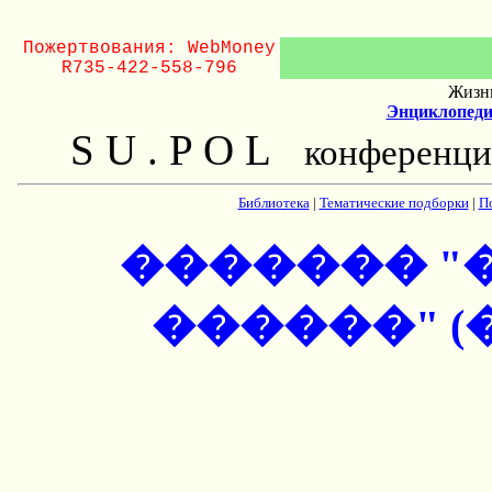
Пожертвования: WebMoney
R735-422-558-796
Жизнь
Энциклопеди
S U . P O L
конференци
Библиотека
|
Тематические подборки
|
П
������� "
������" (�