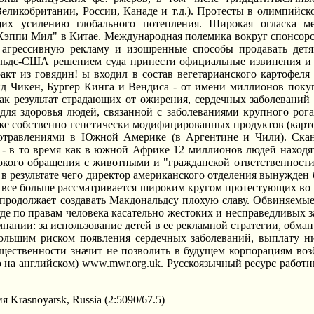
 Великобритании, России, Канаде и т.д.). Протесты в олимпийс
щих усилению глобального потепления. Широкая огласка м
"Хэппи Мил" в Китае. Международная полемика вокруг спонсор
 агрессивную рекламу и изощренные способы продавать де
ьдс-США решением суда принести официальные извинения и 
ракт из говядин! ы входил в состав вегетарианского картофел
йд Чикен, Бургер Кинга и Вендиса - от имени миллионов пок
к результат страдающих от ожирения, сердечных заболеваний 
ля здоровья людей, связанной с заболеваниями крупного рогат
е собственно генетически модифицированных продуктов (картофе
отравлениями в Южной Америке (в Аргентине и Чили). Сканд
, - в то время как в южной Африке 12 миллионов людей находя
токого обращения с животными и "гражданской ответственности
, в результате чего директор американского отделения вынужден 
все больше рассматривается широким кругом протестующих во в
 продолжает создавать Макдональдсу плохую славу. Обвиняемые
де по правам человека касательно жестоких и несправедливых 
ании: за использование детей в ее рекламной стратегии, обман
большим риском появления сердечных заболеваний, выплату н
бщественности значит не позволить в будущем корпорациям воз
о на английском) www.mwr.org.uk. Русскоязычный ресурс работн
я Krasnoyarsk, Russia (2:5090/67.5)