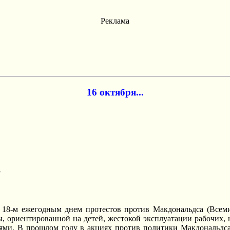
Реклама
16 октября...
7
ала 18-м ежегодным днем протестов против Макдональдса (Все
мы, ориентированной на детей, жестокой эксплуатации рабочих
ями. В прошлом году в акциях против политики Макдональдса