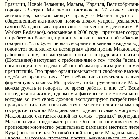
Бразилии, Hовой Зеландии, Мальты, Израиля, Великобритани
городах 23 стран. Миллионы листовок на 27 языках распр
активистов, рассказывающих правду о Макдональдсе) с
общественных активистов помочь людям увидеть реальность
самого Макдональдса призывают к совместным действиям. В
Workers Resistance), основанное в 2000 году - призывает сот
на работу по болезни, принять участие в частичной забаст
говорится: "Это будет первая скоординированная международ
годов этот день является всемирным Днем против Макдональд
работают в нем, но выступают против его трудовой полити
(Шотландия) выступает с требованиями о том, чтобы "всем,
организации, вести дела выбранной ими организации в поме
препятствий. Это право организовываться и свободно высказ
подобных организациях. Это требование относится к наня
фирменную упаковку. Мы требуем, чтобы руководители Макд
можем думать и говорить во время работы и вне ее". Всем
повседневной жизни, однако мы фактически не можем конт
которые во имя своих доходов эксплуатируют потребителе
продуктах питания, навязывается нам этими влиятельными 
сосредоточиться на Макдональдсе - одной из самых могущес
Макдональдс считается одной из самых "грязных" корпораци
Макдональдса продолжает расти. Она не ограничивается м
произошли множество решительных кампаний местных жител
Вуда (юго-восточная Англия) стройплощадки Макдональдса, 
Европе. Массовые протесты против Макдональдса со стор