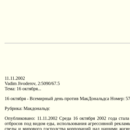
11.11.2002
Vadim Jivoderov, 2:5090/67.5
Тема: 16 октября...
16 октября - Всемирный день против МакДональдса Hомер: 5
Рубрика: Макдональдс
Опубликовано: 11.11.2002 Среда 16 октября 2002 года ст
отбросов под видом еды, использования агрессивной рекла
среды и мирового господства корпораций над нашими жизн