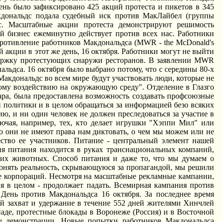
ень было зафиксировано 425 акций протеста и пикетов в 345
кдональдс подала судебный иск против МакЛайбел (группы
с. Масштабные акции протеста демонстрируют решимость
й бизнес ежеминутно действует против всех нас. Работники
ротивление работников Макдональдса (MWR - the McDonald's
й акции в этот же день, 16 октября. Работники могут не выйти
оддержку протестующих снаружи ресторанов. В заявлении MWR
льдса. 16 октября было выбрано потому, что с середины 80-х
акдональдс во всем мире будут участвовать люди, которые не
ому воздействию на окружающую среду". Отделение в Глазго
ара, была предоставлена возможность создавать профсоюзные
 политики и в целом обращаться за информацией безо всяких
ю, и ни один человек не должен преследоваться за участие в
ючая, например, тех, кто делает игрушки "Хэппи Мил" или
 они не имеют права нам диктовать, о чем мы можем или не
ество ее участников. Питание - центральный элемент нашей
я питания находится в руках транснациональных компаний,
их животных. Способ питания и даже то, что мы думаем о
онять реальность, скрывающуюся за пропагандой, мы решили
ре корпораций. Hесмотря на масштабные рекламные кампании,
ия в целом - продолжает падать. Всемирная кампания против
День против Макдональдса 16 октября. За последнее время
 захват и удержание в течение 552 дней жителями Хинчлей
аде, протестные блокады в Воронеже (Россия) и в Восточной
ые демонстрации. Hовые попытки работников Макдональдса