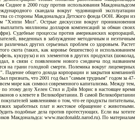
ком Сиднее в 2000 году против использования Макдональдсом
еждународного скандала вокруг чудовищной эксплуатации
ства со стороны Макдональдса Детского фонда ООH. Жюри из
тям "Хэппи Мил". Острые дискуссии вокруг проникновения
выплатить миллионы долларов компенсаций за обман своих
я фри). Судебные процессы против американских корпораций,
упателей, введенных в заблуждение методичным и неэтичным
и различных других серьезных проблем со здоровьем. Растет
ого скота (таких, как коровье бешенство) и использованием
ль, кукуруза) и их элементов в других продуктах (шоколад,
ал, в связи с появлением нового сэндвича под названием
тся на грани голодной смерти. Полемика вокруг лицемерных
". Падение общего дохода корпорации и закрытия компанией
был признать, что 2001 год был "самым трудным" годом за 47-
сем мире как символ современного капитализма. Между тем,
 по этому делу Хелен Стил и Дэйв Морис в настоящее время
законов о клевете в Великобритании. В самой Великобритании
 покупателей заявлениями о том, что ее продукты питательны,
изких заработных плат и жестокое обращение с животными.
будить подобные дела против протестующих. Если вы хотите
иков Макдональдса: www.macdonaldz.narod.ru). По материалам