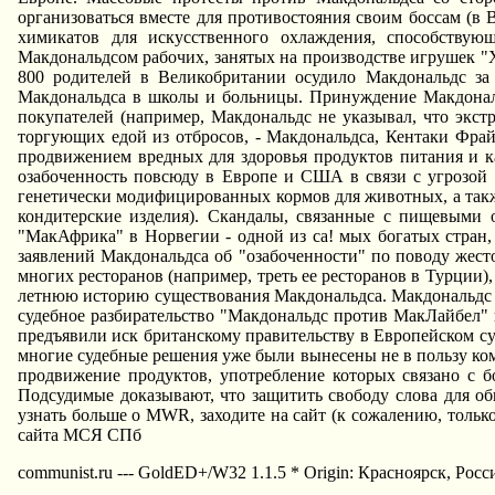
организоваться вместе для противостояния своим боссам (в
химикатов для искусственного охлаждения, способствую
Макдональдсом рабочих, занятых на производстве игрушек 
800 родителей в Великобритании осудило Макдональдс за
Макдональдса в школы и больницы. Принуждение Макдонал
покупателей (например, Макдональдс не указывал, что экст
торгующих едой из отбросов, - Макдональдса, Кентаки Фра
продвижением вредных для здоровья продуктов питания и ка
озабоченность повсюду в Европе и США в связи с угрозой д
генетически модифицированных кормов для животных, а такж
кондитерские изделия). Скандалы, связанные с пищевыми 
"МакАфрика" в Hорвегии - одной из са! мых богатых стран
заявлений Макдональдса об "озабоченности" по поводу жес
многих ресторанов (например, треть ее ресторанов в Турции)
летнюю историю существования Макдональдса. Макдональдс 
судебное разбирательство "Макдональдс против МакЛайбел"
предъявили иск британскому правительству в Европейском су
многие судебные решения уже были вынесены не в пользу комп
продвижение продуктов, употребление которых связано с 
Подсудимые доказывают, что защитить свободу слова для о
узнать больше о MWR, заходите на сайт (к сожалению, тольк
сайта МСЯ СПб
communist.ru --- GoldED+/W32 1.1.5 * Origin: Красноярск, Росси