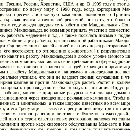
и, Греции, России, Хорватии, США и др. В 1999 году в этот д
остранены по всему миру с 1990 года, когда корпорация Ма
 целью пресечь листовочную кампанию лондонского Гринпи
, скрывающуюся за глянцевой рекламой, показать, что большо
 этом году международная сеть работников Макдональдса - Соп
рудников Макдональдса во всем мире принять участие в совместно
овке, работать медленнее и т.д., а также посылать письма в п
ная мобилизация рабочих, организованной работниками Макдона
са. Одновременно с нашей акцией в акциях перед ресторанами М
ки, его жестокости по отношению к животным ! и разрушительн
 кто нанят на работу Макдональдсом в любом уголке земного ш
щениях компании, выставлять свои требования в сфере кадровой
ываться не зависит от количества людей, входящих в организаци
тым на работу Макдональдсом напрямую и опосредованно, вкл
ональдса уяснили, что они не владеют своими служащими и что
ирная кампания против Макдональдса растет. Растет и колич
ролировать производство и сбыт продуктов питания. Индустри
й, рабочих, мировые природные ресурсы и миллиарды домашн
организациями через изощренные рекламные кампании. Чтобы п
твенных и влиятельных, а также широко известных во всем ми
й, а его "репутация" - вместе с репутацией индустрии питан
ассовым распространением листовок и буклетов в ежегодный 
ей против строительства новых ресторанов, включая успешный
кампании против кафе сквозного обслуживания Мак-авто в Кан
оны французских фе! рмеров, в том числе тридцатитысячн