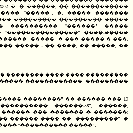
002 �. � ������, �� ������������
��� "�����". �. ����� �������
��� ��������� ��������� �����
� ���������� "������" �����
� "���������������" ����-�����
������ "�����" � ��� ����� � ���,
�� ����� - �� ����, �� �����, ��
� �������� ���� ���� ���������
������ ������������, ���������
���� ��������" �� ������ ��� 19
�������� ������-88", ������,
 ������ ��� ������� � �������:
� ������ ���� �� "���������", �
���� "���������� �����".