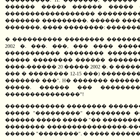
������ ����� ������ ����� 
������������������ ����������
������� ���������. ������ �����
�������, ���� ��������: ������
� ���������� �������� �������
2002 �. ���. ���, ��� ���� ��
����������� �������� �������
����� �������� ������ ������
����-������ 20 ����� 2002 �. � ��
��� � �������� 12-15 ���) ����
������� ���". H� ������� ������
�����. ������ ��� �������
���������������"!
������������ �������� ���������
����� "���������" ��������� �
������ ����� ����� "�� ���������
�������� ����������������-����
������ "��������". � ���� ������