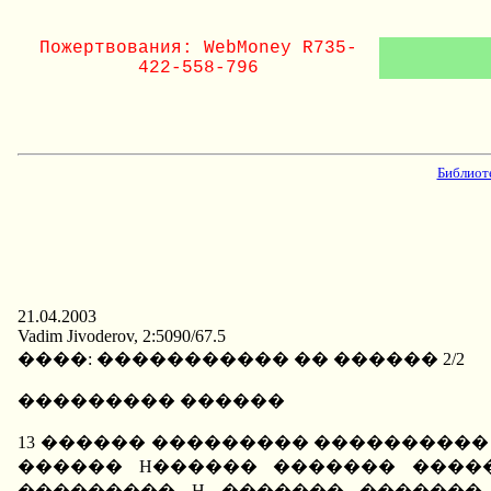
Пожертвования: WebMoney R735-
422-558-796
Библиот
21.04.2003
Vadim Jivoderov, 2:5090/67.5
����: ����������� �� ������ 2/2
��������� ������
13 ������ ��������� ���������
������ H������ ������� ����
���������. H. �������, ������