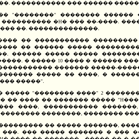
�. ����������� ��� ������ ����� 
�� "��������" �������� ������
���������� �H� ��� ��-����. ���
��� ��. ��������������.
����� �� ����������� ���������
���� �� ������ ����� ��������
�. ������ ����� ����� �������
���. � ����� 10 ���� � ������ ��
����������� ������� �����-������
�������� ����� �� ����, � �����
��� �����".
���� ����� "�������� ����" 2 �����
� �� ���� �� ������� ����� "H���
���� ����, ����������� �������,
��������� ��������, �������� ��
��������� �� ����� �������, ���
 ���. ��� ����� ������� � ��� 
H� ���� �� ������� - ����� �� � 