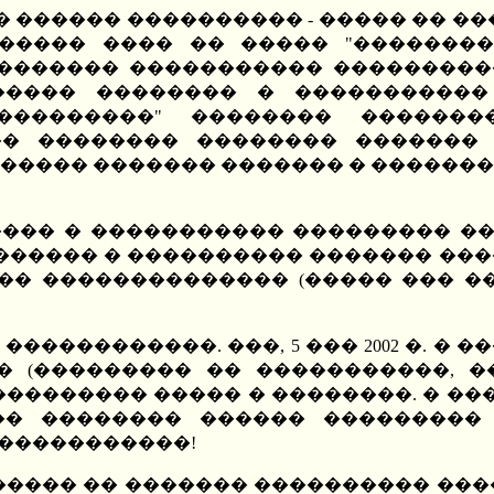
� ������ ���������� - ����� �� �
������ ���� �� ����� "��������
������� ����������� ����������
����� �������� � �����������
����������" �������� ������
��� �������� �������� ������� 
���� ������� ������� � ������� ��
����� � ����������� ��������� �
������� � ���������� ������� ���
�� �������������� (����� ��� ��
����������. ���, 5 ��� 2002 �. � 
� (��������� �� �����������, ��
�������� ����� � ��������. � ��
� �������� ������ ��������� (
������������!
 � �������� �� ������� ���������� 