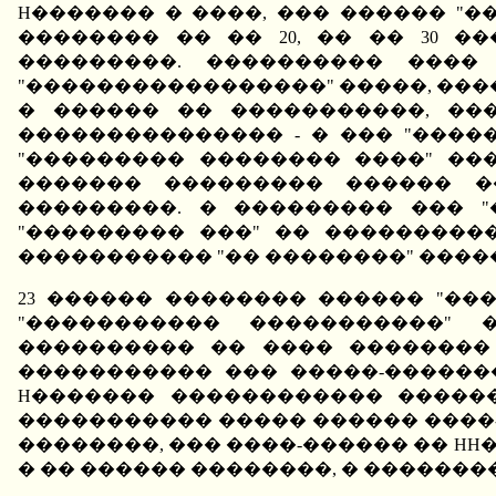
H������� � ����, ��� ������ "
�������� �� �� 20, �� �� 30 �
���������. ���������� ����
"�����������������" �����, ����
� ������ �� �����������, ���
��������������� - � ��� "����
"��������� �������� ����" ��
������� ��������� ������ ��
���������. � ��������� ��� "
"��������� ���" �� ����������
����������� "�� ��������" ����
23 ������ �������� ������ "�
"����������� �����������" 
���������� �� ���� ��������
����������� ��� �����-�������
H������� ������������ ������
����������� ����� ������ ����-
��������, ��� ����-������ �� HH�
� �� ������ ��������, � �������