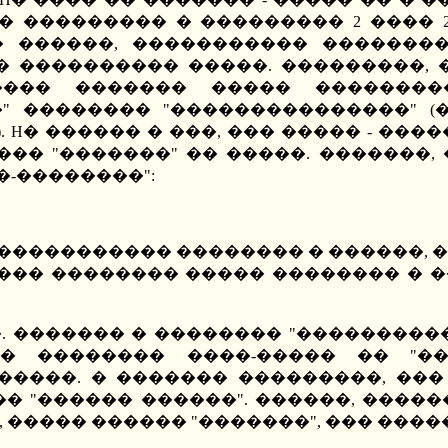
� ��������� � ��������� 2 ���� 2
� ������, ����������� ���������
� ���������� �����. ���������, 
��� ������� ����� ��������
" �������� "���������������" (
 H� ������ � ���, ��� ����� - ����
�� "�������" �� �����. �������, �
�-��������":
����������� �������� � ������, �
��� �������� ����� �������� � 
. ������� � �������� "����������
 �������� ����-����� �� "����
����. � ������� ���������, ���
"������ ������". ������, ������
, ����� ������ "�������", ��� ����