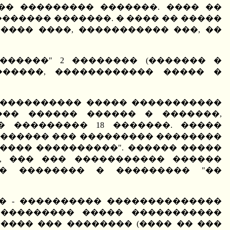
�� ��������� �������. ���� ��
������ �������. � ���� �� �����
���� ����, ����������� ���, ��
������" 2 �������� (������� �
������, ������������ ����� �
�������������� ����� �����������
��� ������ ������ � �������,
 ��������� 18 �������. �����
������ ��� ��������� ��������
���� ����������". ������ �����
, ��� ��� ����������� ������
 � �������� � ��������� "��
��� - ���������� ��������������
. ��������� ����� �����������
���� ��� �������� (���� �� ���