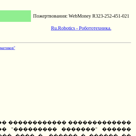
Пожертвования: WebMoney R323-252-451-021
Ru.Robotics - Робототехника.
матиков"
��� ������������ �������������
� "��������� �������" ������
�� ���� �.. ������ � ������ ��