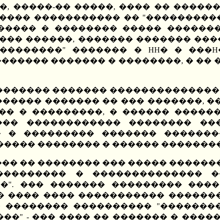
��, �����-�� �����, ���� �� ����
����� ����������� �� "����������
����� � �������� ����� ��������
��� ������, ������� ������� ���
�����������" ������� � HH� � ���
������ ������� � ��������, � �� �
�������� ������� ��������������
����� ������� �� ��� �������, �
�� � ���������, � ������ ������
��� ������������ �������� ���
� � ��������� ������� �������
���� �������� � ������ �������
��� �� �������� ��� ����� �������
�������� � �������������� ��
�". ��� ������� ��������� ����
�� ���� ���� ����������� �������
� �������� ���������� "�������
��" - ��� ���� �� ������� � ����