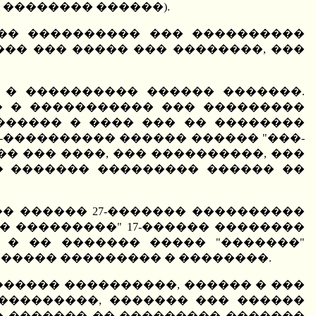
�������� ������).
 �� ���������� ��� ����������
��� ��� ����� ��� ��������, ���
 � ���������� ������ �������.
� � ����������� ��� ���������
������ � ���� ��� �� ��������
�-���������� ������ ������ "���-
 ��� ����, ��� ����������, ���
� ������� ��������� ������ ��
��� ������ 27-������� ����������
� ���������" 17-������ ��������
 � �� ������� ����� "�������"
������ ��������� � ��������.
������ ����������, ������ � ���
����������, ������� ��� ������
�� ������� �� ��������� �������