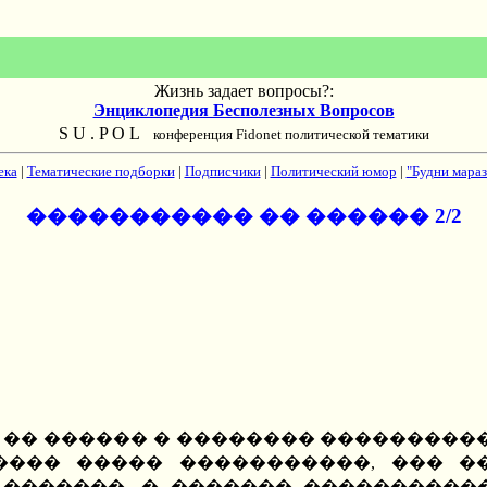
Жизнь задает вопросы?:
Энциклопедия Бесполезных Вопросов
S U . P O L
конференция Fidonet политической тематики
ека
|
Тематические подборки
|
Подписчики
|
Политический юмор
|
"Будни мараз
����������� �� ������ 2/2
� �� ������ � �������� ��������
���� ����� �����������, ��� ��
� �������, � ������� �����������