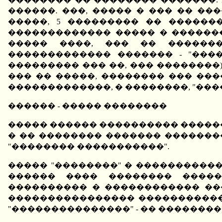
������. ���, ����� � ��� �� ���
�����, 5 ��������� �� ������
������������� ����� � ������
����� ����, ��� �� �������
������������� ������� - "����
��������� ��� ��, ��� ��������).
��� �� �����, �������� ��� ����
�������������, � ��������, "���
������ - ����� ��������
����� ������ ���������� �����
� �� �������� ������� �������
"�������� �����������".
����� "��������" � �����������
������ ���� �������� ������
���������� � ������������ ���
���������������� ������������ 
"���������������" - �� ��������