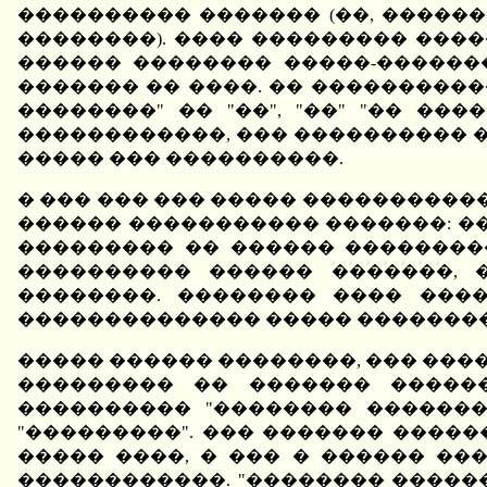
���������� ������� (��, �����
��������). ���� ��������� ���
������ �������� �����-������
������� �� ����. �� ����������
��������" �� "��", "��" "�� �
������������, ��� ���������� �
����� ��� ����������.
� ��� ��� ��� ����� ���������
������ ����������� �������: ��
��������� �� ������ ��������
���������� ������ �������, 
��������. �������� ���� ���
�������������� ����� ��������
����� ������ ��������, ��� ���
��������� �� ������� ������
���������� "�������� �������
"���������". ��� ������� ����
����� ����, � ��� � ������ ��
������������. "�������� ������