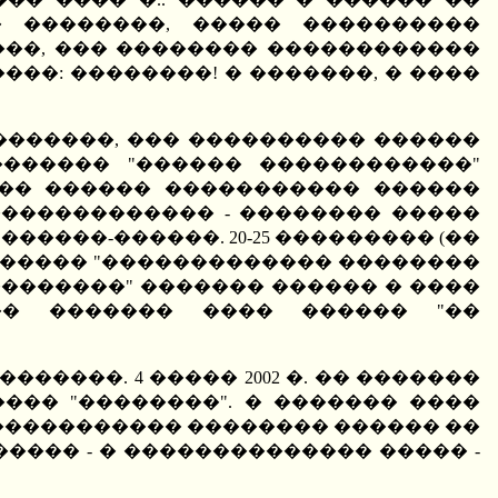
 ��������, ����� ����������
���, ��� �������� ������������
���: ��������! � �������, � ����
�������, ��� ���������� ������
 ������� "������ ������������"
��� ������ ����������� ������
������������ - �������� �����
������-������. 20-25 ��������� (��
������� "������������� ��������
"��������" ������� ������ � ����
�� ������� ���� ������ "��
����. 4 ����� 2002 �. �� �������
��� "��������". � ������� ����
�� ����������� �������� ������ ��
���� - � �������������� ����� -