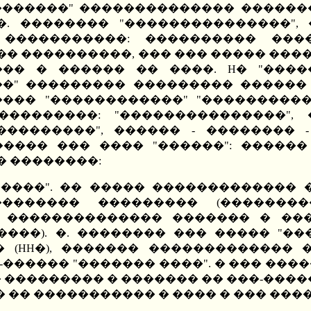
��������" �������������� �������
��. �������� "���������������",
 �����������: ���������� ��
� ����������, ��� ��� ����� ����
�� � ������ �� ����. H� "����
��" ��������� ��������� ������
���� "������������" "����������
��������: "���������������",
���������", ������ - �������� 
���� ��� ���� "������": ������ -
� ��������:
������". �� ����� �������������
�������� ��������� (�������
 �������������� ������� � ��
���). �. �������� ��� ����� "�
 (HH�), ������� ������������� �
������ "������� ����". � ��� ����
 ��������� � ������� �� ���-������
� �� ����������� � ���� � ��� ���