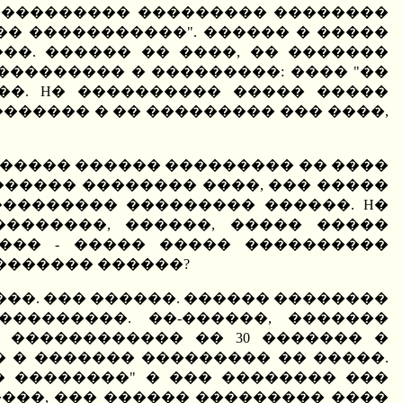
����������� ��������� ��������
� �����������". ������ � �����
�. ������ �� ����, �� �������
��������� � ���������: ���� "��
H��. H� ���������� ����� �����
������ � �� ��������� ��� ����,
����� ������ ��������� �� ����
������ �������� ����, ��� �����
�������� ��������� ������. H�
�������, ������, ����� �����
��� - ����� ����� ����������
������� ������?
��. ��� ������. ������ ��������
��������. ��-������, �������
 ������������ �� 30 ������� �
 � ������� ��������� �� �����.
� ��������" � ��� �������� ���
����, ��� ������ ��������� ����