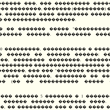
������ ���, ��� ��������� ����
�� ��������, ������� (��������) �
. �������� ���� �������� �����
�� �� ����������������.
�� �� ������� ����� "���������
������ ������. ��������� ���
���� 40 ���������, ����������� � 
� ������ �� ������ ������: �
��, �������� ��������. �������
���������� ������������������ �
������, ��� ��� "������� ������
 ���� �������, �������� �� ��
�� (�� �� ���������� �����
������ ������ 5 ������� � 1 ����
�, ������ ������ ������� ����
, �� ��������� ��� � ��� ���� �