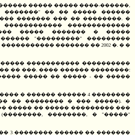
������� ����� ����� ����-������,
 �������" �� �� ����� ������
�� ������� ��� �� ��������. �
 ������������ �������������
���� ����� ������� � �����
������ "���������" ���������
��������� ������� �� 2002 �. � �
������ ����������� ����������
�� �� ���. ���� ������ ��������:
���� ����� �� ����� - �� �����
������ � ������ ������ 4 ��������
� �� �������� � ��� �����). �
�� ����� �� ����� ��������� ���
��������, ��������, � "�����"
����� 3 �������� ������ �� �������