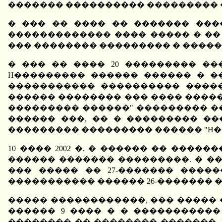
������� ���������� ��������� �
� ��� �� ���� �� ������� ���
������������� ���� ����� � �� 
��� �������� ��������� � �����
� ��� �� ���� 20 ��������� �
H��������� ������ ������ � �
����������� ���������� �����
������ �������� ��� ���� ������
��������� ������" ��������� �
������ ���, �� � ��������� �
��������� ��������� ������ "H�
10 ���� 2002 �. � ������ �� ���
������ ������� ���������. � ��
��� ����� �� 27-������� ����
����������� ������ 26-������� 
����� ������������, ��� ����� 
������ 9 ���� � � �����������
�������� �� �������� �������. 