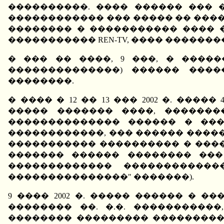
����������. ���� ������ ��� 
������������ ��� ����� �� ����
�������� � ����������� ���� �
����������� REN-TV, ���� ������
� ��� �� ����, 9 ���, � ����
��������������) ������ ����
��������.
� ���� � 12 �� 13 ��� 2002 �. �
����� ������� ����, �������
�������������� ������ � ���
������������, ��� ������ ���
����������� ���������� � ����
������� ������ �������� ���
������������� ������������
���������������" �������).
9 ���� 2002 �. ����� ������ � 
�������� ��. �.�. ����������
�������� ��������� ����������