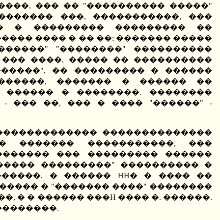
���, ��� �� "���������� �����"
 ������� ���, �����������, ���
�� � ��������� ��������� ��
���� ���� � �� ��: ������� �����
������" "��������" ����������
 ��� ����, ����� �� ����������
�����", �� ��������� � ������
 ������, ������� � ������ ��
- ������ � ��������. ��������
 ��� ��, ��� � ���� "������" -
 ������������� ��������������
�� ������� �����������, ���
������� ��� ��������� ������
������ ���������" ���������� �
�����. � ������ HH� � ���� ��
����� � "������� ����" ��������
, � � ������ ���H ���� �. ������.
��������.