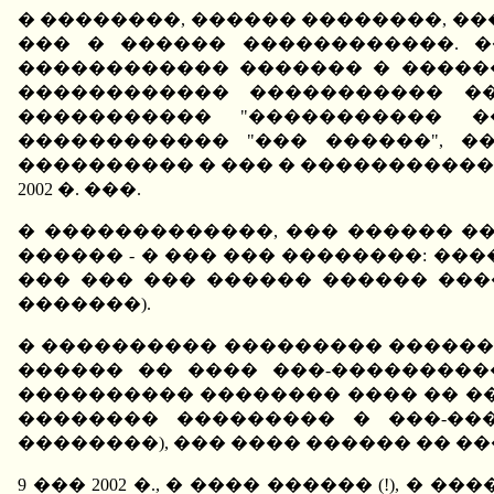
� ��������, ������ ��������, ��
��� � ������ ������������. 
������������ ������� � �����
������������ ����������� �
����������� "����������� 
������������ "��� ������", 
���������� � ��� � ������������
2002 �. ���.
� �������������, ��� ������ 
������ - � ��� ��� ��������: ��
��� ��� ��� ������ ������ ���
�������).
� ���������� ��������� ������ ��
������ �� ���� ���-���������
���������� �������� ���� �� ��
�������� ��������� � ���-���
��������), ��� ���� ������ �� �
9 ��� 2002 �., � ���� ������ (!),