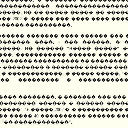
����������� ����������������
���. H� �� ����� ����� �� ����
� 2002 �. ����� ��� ���� ���� ����
������ ����������.
����� ������� ���� ������ ��� 
��������� ����, - ��� ������, �
����. H� ������ "H���� �����" 
���, ����������� ������ ����� �
���������� ���������� �� �������� 
���� ��������� � ������� ������ �
 � ������������, � ����� �����, 
���, ��������� � ����������
� ��������, � ������� ��� ��� ���
�������� ������ � ������ �����
���". 16 ����� 2002 �. � ��������
 ����� 40 ���������� ������ ���
 "�� ������������".