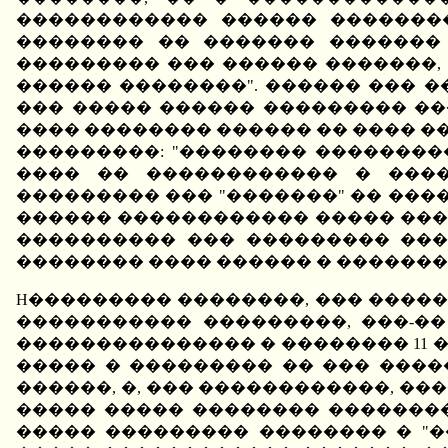
������������ ������ �������
�������� �� ������� �������
��������� ��� ������ �������, 
������ ��������". ������ ��� ����
��� ����� ������ ��������� �
���� �������� ������ �� ���� �
���������: "�������� �������
���� �� ������������ � ����
��������� ��� "�������" �� ���
������ ������������ ����� ����
���������� ��� ��������� ���
�������� ���� ������ � �������
H��������� ��������, ��� ����
����������� ���������, ���-��
��������������� � �������� 11 
����� � ��������� �� ��� ���
������, �, ��� ������������, �
����� ����� �������� �������
����� ��������� �������� � "