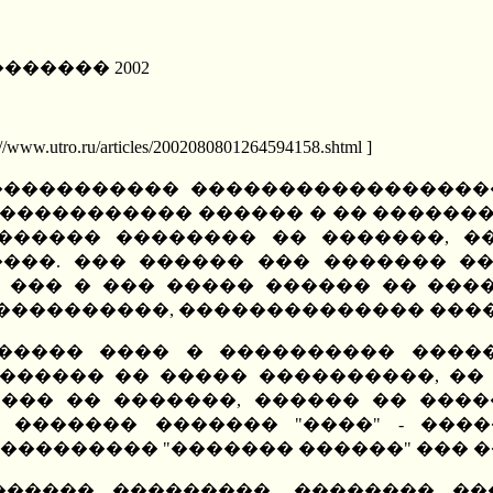
������ 2002
u/articles/2002080801264594158.shtml ]
����� ����������� ��������������
����������� ������ � �� ������� 
������� �������� �� �������, �
���. ��� ������ ��� ������� �
�� ��� � ��� ����� ������ �� ���
����������, �������������� �����
����� ���� � ���������� ����
������ �� ����� ����������, ��
�� �� �������, ������ �� �����
 ������� ������� "����" - ����
��������� "������� ������" ��� �
������ ���������, �������� ��