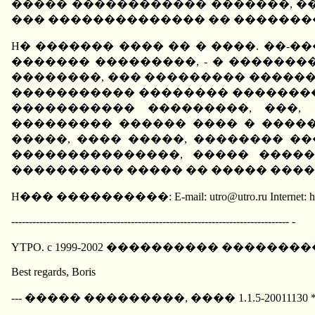
����� ������������ �������, �
��� �������������� �� �������
H� ������� ���� �� � ����. ��-
������� ���������, - � ������
��������, ��� ��������� ������
����������� �������� ��������
����������� ���������, ���,
��������� ������ ���� � ����
�����, ���� �����, �������� �
���������������, ����� ����
���������� ����� �� ����� �����
H��� ����������: E-mail: utro@utro.ru Internet: htt
------------------------------------------------------------------------------- -
YTPO. c 1999-2002 ���������� �������
Best regards, Boris
--- ����� ���������, ���� 1.1.5-20011130