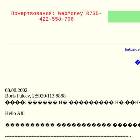
Пожертвования: WebMoney R735-
422-558-796
Библиот
�
08.08.2002
Boris Paleev, 2:5020/113.8888
����: ������ H� ��������� H� ��
Hello All!
���������� ����������� ������ "
------------------------------------------------------------------------------- -