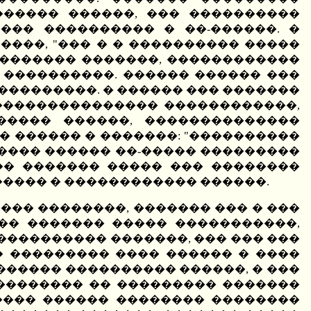
����� ������, ��� ����������
�� ���������� � ��-������. �
����, "��� � � ���������� �����
������������ �������, ������������
����������. ������ ������ ���
���������. � ������ ��� �������
��������������� ������������,
����� ������, ��������������
� ������ � �������: "����������
 ���� ������ ��-����� ���������
�� ������� ����� ��� ��������
����� � ������������ ������.
�� ��������, ������� ��� � ���
��� ������� ����� �����������,
���������� �������, ��� ��� ���
 ��������� ���� ������ � ����
������ ���������� ������, � ���
�������� �� ��������� �������
���� ������ �������� ��������