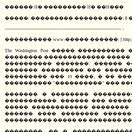
������ H� ��������� H� ��H���
�����: ��������� ������ ����: 8 �
------------------------------------------------------------------------------- -
���������� www-����� ������: [ http://www.utro.r
The Washington Post ����� �����
�������� ������������� ����� 
���������� �������. ������ 
������� ��������� ��� ������
��������� ��� 10 ����, � �� �
���������� "����������" ��� ��
������� � �������� ��������
�����������. ������ ��� �����
����� ������������ �������� �
������ ���� �������� ������
���������� ����� �� ������� ��
��������, �� � ������������