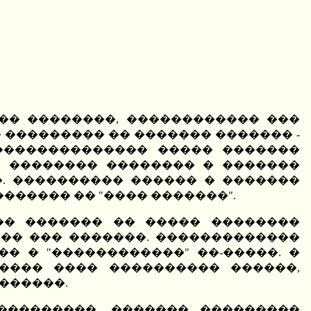
����� ��������, ������������ ���
��������� �� ������� ������� -
�������������� ����� �������
� �������� �������� � �������
�. ���������� ������ � �������
����� �� "���� �������".
�� ������� �� ����� ��������
 �� ��� �������. �������������
� � "������������" ��-�����. �
���� ���� ���������� ������,
������.
���������. ������� ���������