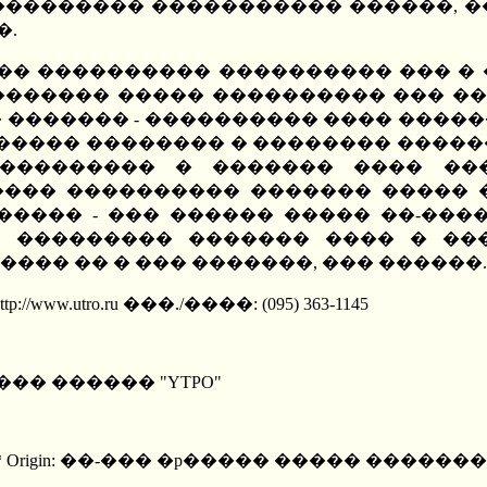
��������� ����������� ������, �
�.
���� ���������� ���������� ��� � 
�������� ����� ���������� ��� ��
 ������� - ���������� ���� ����
���� �������� � �������� �����
 ��������� � ������� ���� ��
���� ���������� ������� ����� �
������ - ��� ������ ����� ��-���
� ��������� ������� ���� � ��
��� �� � ��� �������, ��� ������.
p://www.utro.ru ���./����: (095) 363-1145
���� ������ "YTPO"
 * Origin: ��-��� �p����� ����� ���������