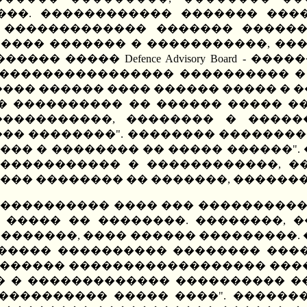
���. ������������ ������� ����
 ������������� ������� �������
���� ������� � �����������, ���
��� ����� Defence Advisory Board - 
����������������� ���������� � 
���� ������ ���� ������ ����� � �
�� ���������� �� ������ ����� �
����������, �������� � �����
��� ��������". �������� ��������
�� � �������� �� ����� ������".
����������� � ������������, �
��� �������� �� �������, ������
����������� ���� ��� �����������
 ����� �� ��������. ��������, 
��������, ���� ������ ���������. 
������ ���������� �������� ����
�������� ������������������ ���
� � ������������� ���������� �
����������� ����� ����". ������