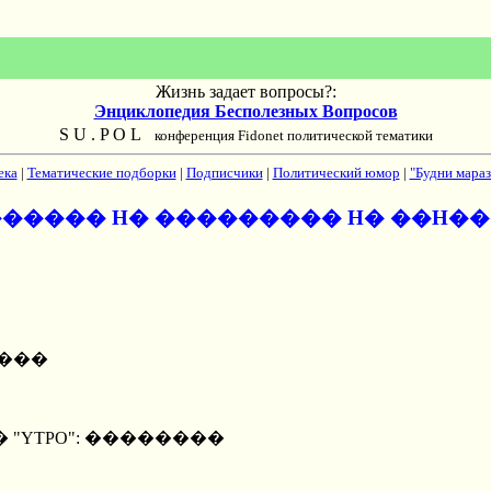
Жизнь задает вопросы?:
Энциклопедия Бесполезных Вопросов
S U . P O L
конференция Fidonet политической тематики
ека
|
Тематические подборки
|
Подписчики
|
Политический юмор
|
"Будни мараз
����� H� ��������� H� ��H�
H���
YTPO": ��������