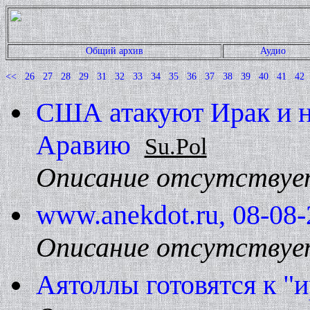
Общий архив
Аудио
<<
26
27
28
29
31
32
33
34
35
36
37
38
39
40
41
42
США атакуют Ирак и н
Аравию
Su.Pol
Описание отсутствуе
www.anekdot.ru, 08-08-
Описание отсутствуе
Аятоллы готовятся к "