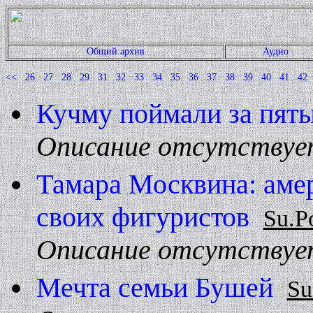
Общий архив
Аудио
<<
26
27
28
29
31
32
33
34
35
36
37
38
39
40
41
42
Кучму поймали за пят
Описание отсутствуе
Тамара Москвина: ам
своих фигуристов
Su.P
Описание отсутствуе
Мечта семьи Бушей
Su