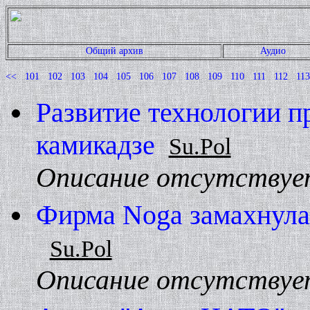
Общий архив
Аудио
<<
101
102
103
104
105
106
107
108
109
110
111
112
113
Развитие технологии п
камикадзе
Su.Pol
Описание отсутствуе
Фирма Noga замахнулас
Su.Pol
Описание отсутствуе