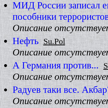
МИД России записал е
пособники террористо
Описание отсутствуе
Hефть
Su.Pol
Описание отсутствуе
А Геpмания пpотив...
S
Описание отсутствуе
Радyев таки все. Акбаp
Описание отсутствуе