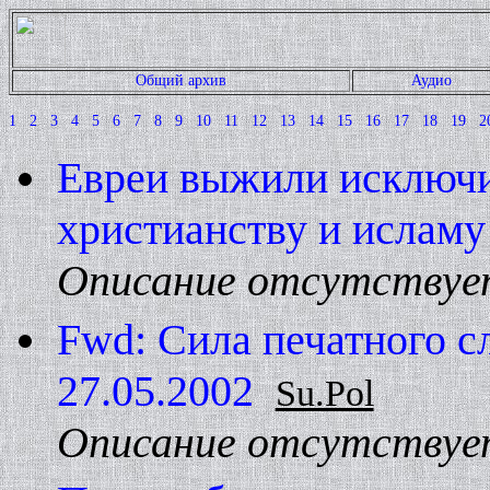
Общий архив
Аудио
1
2
3
4
5
6
7
8
9
10
11
12
13
14
15
16
17
18
19
2
Евреи выжили исключи
христианству и ислам
Описание отсутствуе
Fwd: Сила печатного с
27.05.2002
Su.Pol
Описание отсутствуе