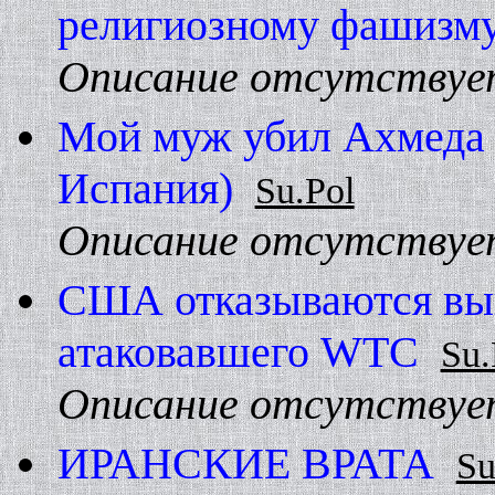
религиозному фашизму 
Описание отсутствуе
Мой муж убил Ахмеда М
Испания)
Su.Pol
Описание отсутствуе
США отказываются вык
атаковавшего WTC
Su.
Описание отсутствуе
ИРАHСКИЕ ВРАТА
Su