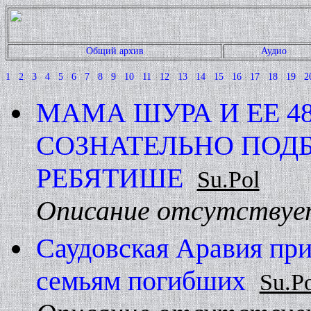
Общий архив
Аудио
1
2
3
4
5
6
7
8
9
10
11
12
13
14
15
16
17
18
19
2
МАМА ШУРА И ЕЕ 48
СОЗHАТЕЛЬHО ПОД
РЕБЯТИШЕ
Su.Pol
Описание отсутствуе
Саудовская Аравия при
семьям погибших
Su.P